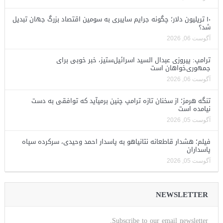
۱۰ تریلیون دلار؛ چگونه جرایم سایبری به سومین اقتصاد بزرگ جهان تبدیل
شد؟
آگوست 06, 2026
ترامپ: پیروزی عبدال السید اسرائیل‌ستیز، خبر خوبی برای
جمهوری‌خواهان است
آگوست 06, 2026
تنگه هرمز؛ از سخنان تازه ترامپ چنین برمیآید که توافقی به دست
نیامده است
آگوست 05, 2026
فیلم؛ هشدار قاطعانه نتانیاهو به پاسدار احمد وحیدی، سرکرده سپاه
پاسداران
آگوست 05, 2026
NEWSLETTER
Subscribe to our email newsletter.