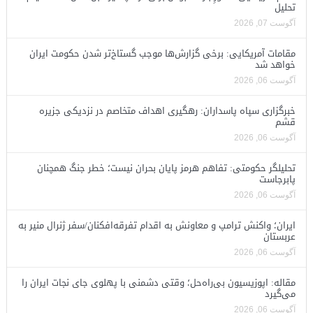
تحلیل
آگوست 07, 2026
مقامات آمریکایی: برخی گزارش‌ها موجب گستاخ‌تر شدن حکومت ایران
خواهد شد
آگوست 06, 2026
خبرگزاری سپاه پاسداران: رهگیری اهداف متخاصم در نزدیکی جزیره
قشم
آگوست 06, 2026
تحلیلگر حکومتی: تفاهم هرمز پایان بحران نیست؛ خطر جنگ همچنان
پابرجاست
آگوست 06, 2026
ایران؛ واکنش ترامپ و معاونش به اقدام تفرقه‌افکنان/سفر ژنرال منیر به
عربستان
آگوست 06, 2026
مقاله: اپوزیسیون بی‌راه‌حل؛ وقتی دشمنی با پهلوی جای نجات ایران را
می‌گیرد
آگوست 06, 2026