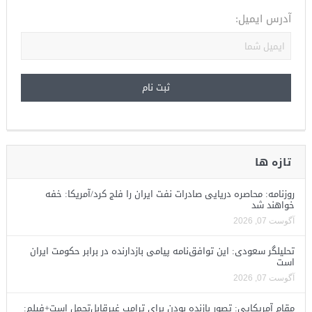
آدرس ایمیل:
تازه ها
روزنامه: محاصره دریایی صادرات نفت ایران را فلج کرد/آمریکا: خفه
خواهند شد
آگوست 07, 2026
تحلیلگر سعودی: این توافق‌نامه پیامی بازدارنده در برابر حکومت ایران
است
آگوست 07, 2026
مقام آمریکایی: تصورِ بازنده بودن برای ترامپ غیرقابل‌تحمل است+فیلم: