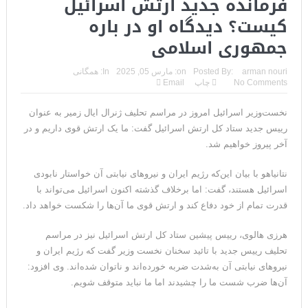
فرمانده جدید ارتش اسرائیل
کیست؟ دیدگاه‌ او در باره‌
جمهوری اسلامی
arman nouri
Posted By:
on:
مارس 05, 2025
In:
همگانی
No Comments
چاپ
Email
نخست‌وزیر اسرائیل امروز در مراسم تحلیف ژنرال ایال زمیر به عنوان
رییس جدید ستاد کل ارتش اسرائیل گفت: ما یک ارتش قوی داریم و در
آخر پیروز خواهیم شد.
نتانیاهو با بیان این‌که رژیم ایران و نیروهای نیابتی آن خواستار نابودی
اسرائیل هستند، گفت: اما برخلاف گذشته اکنون اسرائیل می‌تواند با
قدرت تمام از خود دفاع کند و ارتش قوی ما آن‌ها را شکست خواهد داد.
هرزی هالوی، رییس پیشین ستاد کل ارتش اسرائیل نیز در مراسم
تحلیف رییس جدید با تائید سخنان نخست وزیر گفت که رژیم ایران و
نیروهای نیابتی آن به‌شدت ضربه خورده‌اند و ناتوان شده‌اند. وی افزود:
آن‌ها ضرب شست ما را چشیدند اما ما نباید متوقف شویم.