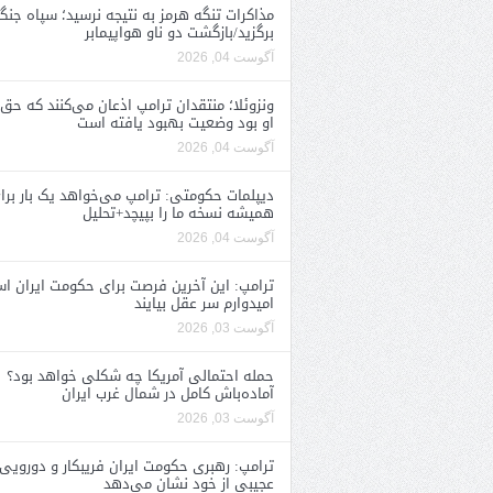
مذاکرات تنگه هرمز به نتیجه نرسید؛ سپاه جنگ 
برگزید/بازگشت دو ناو هواپیمابر
آگوست 04, 2026
ونزوئلا؛ منتقدان ترامپ اذعان می‌کنند که حق 
او بود وضعیت بهبود یافته است
آگوست 04, 2026
دیپلمات حکومتی: ترامپ می‌خواهد یک بار برا
همیشه نسخه ما را بپیچد+تحلیل
آگوست 04, 2026
ترامپ: این آخرین فرصت برای حکومت ایران ا
امیدوارم سر عقل بیایند
آگوست 03, 2026
حمله احتمالی آمریکا چه شکلی خواهد بود؟
آماده‌باش کامل در شمال غرب ایران
آگوست 03, 2026
ترامپ: رهبری حکومت ایران فریبکار و دورویی
عجیبی از خود نشان می‌دهد