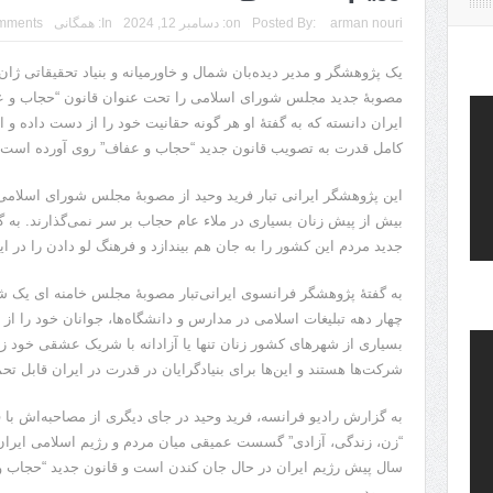
arman nouri
Posted By:
on:
دسامبر 12, 2024
In:
همگانی
mments
یک پژوهشگر و مدیر دیده‌بان شمال و خاورمیانه و بنیاد تحقیقاتی ژان
مصوبۀ جدید مجلس شورای اسلامی را تحت عنوان قانون “حجاب و عفا
ایران دانسته که به گفتۀ او هر گونه حقانیت خود را از دست داده و 
کامل قدرت به تصویب قانون جدید “حجاب و عفاف” روی آورده است.
این پژوهشگر ایرانی تبار فرید وحید از مصوبۀ مجلس شورای اسلامی ب
بیش از پیش زنان بسیاری در ملاء عام حجاب بر سر نمی‌گذارند. به گف
جدید مردم این کشور را به جان هم بیندازد و فرهنگ لو دادن را در ای
به گفتۀ پژوهشگر فرانسوی ایرانی‌تبار مصوبۀ مجلس خامنه ای یک شی
چهار دهه تبلیغات اسلامی در مدارس و دانشگاه‌ها، جوانان خود را از ب
بسیاری از شهرهای کشور زنان تنها یا آزادانه با شریک عشقی خود زن
شرکت‌ها هستند و این‌ها برای بنیادگرایان در قدرت در ایران قابل ت
به گزارش رادیو فرانسه، فرید وحید در جای دیگری از مصاحبه‌اش با
“زن، زندگی، آزادی” گسست عمیقی میان مردم و رژیم اسلامی ایران 
سال پیش رژیم ایران در حال جان کندن است و قانون جدید “حجاب و 
می‌رود.