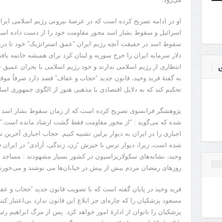
او در ادامه تصریح کرده است که در عرصۀ بیرونی رژیم اسلامی ایر
اسرائیل و سقوط بشار اسد محور مقاومت خود را از دست داده است.
سقوط اسد در حقیقت آنچه رژیم ایران “عمق استراتژیک” خود تا دریای 
دلار سرمایه ایران را خرج سوریه و لبنان کرد برای همیشه خاتمه یافت
ی
انتظاری از رژیم اسلامی ندارند و خود رژیم اسلامی با بحران عمیق
به گفتۀ فرید وحید، قانون جدید “حجاب و عفاف” قصد دارد صرفاً موقع
تحکیم کند که به دلایل اقتصادی یا مذهبی هنوز از الگوی جمهوری اسل
پژوهشگر فرانسوی تصریح کرده است که از زمان سقوط بشار اسد لط
شده که می‌گوید : “از محور مقاومت فقط گشت ارشاد مانده است.” 
اجباری را در ایران به دیوار برلین تشبیه کنیم. حجاب اجباری آخر
شده است، زیرا، دیوار ترس با خیزش “زن، زندگی، آزادی” در ایران ف
وحید، نشانه‌های سکولاریزاسیون در کشور بسیار مشهودند : مساجد د
روزهای رمضان مردم بیش از پیش در خیابان‌ها می نوشند و می‌خورند
فرید وحید در پایان گفته است که با تصویب قانون جدید “حجاب و عفاف
مسعود پزشکیان را که چاره‌ای جز ابلاغ این قانون ندارد بی‌اعتبار کنند
پزشکیان را ناتوان از ادارۀ امور خواهد کرد. پس از مرگ ابراهیم رئیس