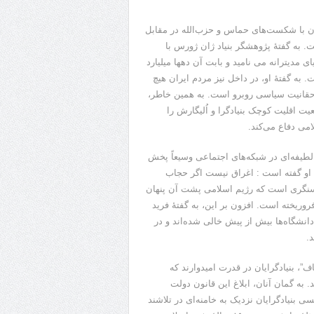
ان با شکست‌های حماس و حزب‌الله در مقابل
 به گفتۀ پژوهشگر بنیاد ژان ژورس با
مدیترانه می نامید و بابت آن دهها میلیارد
. به گفتۀ او، در داخل نیز مردم ایران هیچ
 حقانیت سیاسی روبرو است. به همین خاطر،
یت اقلیت کوچک بنیادگرا و اُلیگارش را
امی دفاع می‌کند.
یفه‌ای در شبکه‌های اجتماعی وسیعاً پخش
او گفته است : اغراق نیست اگر حجاب
ین سنگری است که رژیم اسلامی پشت آن پنهان
روریخته است. افزون بر این، به گفتۀ فرید
انشگاه‌ها بیش از پیش خالی شده‌اند و در
.
”، بنیادگرایان در قدرت امیدوارند که
. به گمان آنان، ابلاغ این قانون دولت
ی بنیادگرایان نزدیک به خامنه‌ای در تلاشند