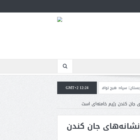
ه: هیچ توافقی را نهایی نخواهیم کرد+تحلیل
GMT+2 12:24
ترامپ: سرمایه‌گذاران دریافته‌اند که آ
ی جان کندن رژیم خامنه‌ای است
نشانه‌های جان کندن