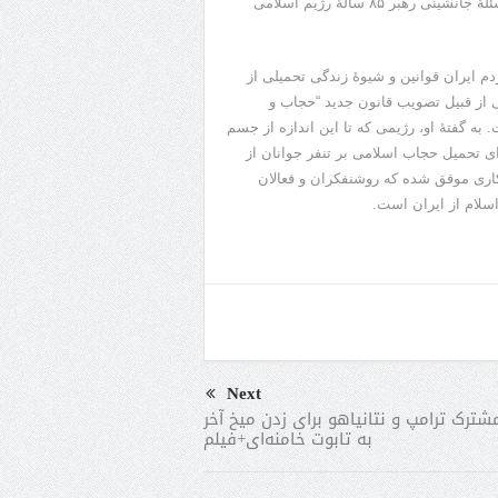
تا کنترل کامل رژیم اسلامی را در دست بگیرند. در پس این تلاش مسئلۀ جانشینی رهبر ۸۵ سالۀ رژیم اسلامی
م ایران قوانین و شیوۀ زندگی تحمیلی از
 از قبیل تصویب قانون جدید “حجاب و
ه گفتۀ او، رژیمی که تا این اندازه از جسم
 تحمیل حجاب اسلامی بر تنفر جوانان از
 کاری موفق شده که روشنفکران و فعالان
لام از ایران است.
Next
شترک ترامپ و نتانیاهو برای زدن میخ آخر
به تابوت خامنه‌ای+فیلم