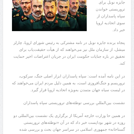
جایزه نوبل برای
تروریستی خواندن
سپاه پاسداران از
سوی اتحادیه اروپا
خبر داد.
پنجاه برنده جایزه نوبل در نامه مشترکی به رئیس شورای اروپا، چارلز
میشل، از سازمان ملل نیز می‌خواهند که از هیأت حقیقت‌یاب برای
تحقیق در باره جنایات حکومت ایران در جریان اعتراضات اخیر حمایت
کند.
در این نامه آمده است: سپاه پاسداران ابزار اصلی جنگ، سرکوب،
تروریسم و ​​جنگ‌افروزی است، به همین دلیل مردم ایران می‌خواهند که
در لیست سیاه جهان متمدن به‌ویژه اتحادیه اروپا قرار گیرد.
نشست بین‌المللیِ بررسی توطئه‌های تروریستی سپاه پاسداران
در همین حا وزارت خارجه آمریکا از برگزاری یک نشست بین‌المللی دو
روزه در شهر بوداپست خبر داد که در آن «توطئه‌های تروریستی
گستاخانه» جمهوری اسلامی در سراسر جهان بحث و بررسی شده