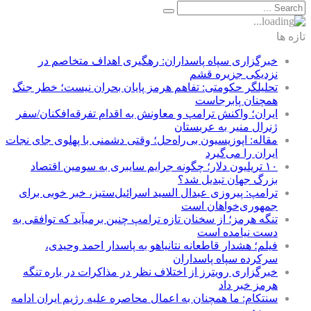
تازه ها
خبرگزاری سپاه پاسداران: رهگیری اهداف متخاصم در
نزدیکی جزیره قشم
تحلیلگر حکومتی: تفاهم هرمز پایان بحران نیست؛ خطر جنگ
همچنان پابرجاست
ایران؛ واکنش ترامپ و معاونش به اقدام تفرقه‌افکنان/سفر
ژنرال منیر به عربستان
مقاله: اپوزیسیون بی‌راه‌حل؛ وقتی دشمنی با پهلوی جای نجات
ایران را می‌گیرد
۱۰ تریلیون دلار؛ چگونه جرایم سایبری به سومین اقتصاد
بزرگ جهان تبدیل شد؟
ترامپ: پیروزی عبدال السید اسرائیل‌ستیز، خبر خوبی برای
جمهوری‌خواهان است
تنگه هرمز؛ از سخنان تازه ترامپ چنین برمیآید که توافقی به
دست نیامده است
فیلم؛ هشدار قاطعانه نتانیاهو به پاسدار احمد وحیدی،
سرکرده سپاه پاسداران
خبرگزاری رویترز از اختلاف نظر در مذاکرات در باره تنگه
هرمز خبر داد
سنتکام: ما همچنان به اعمال محاصره علیه رژیم ایران ادامه