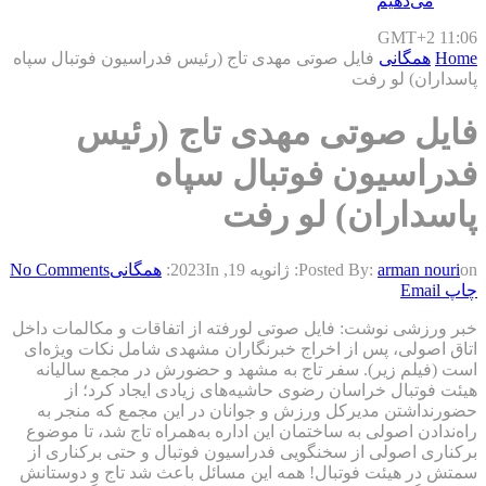
می‌دهیم
GMT+2 11:06
Home
همگانی
فایل صوتی مهدی تاج (رئیس فدراسیون فوتبال سپاه
پاسداران) لو رفت
فایل صوتی مهدی تاج (رئیس
فدراسیون فوتبال سپاه
پاسداران) لو رفت
on:
arman nouri
Posted By:
ژانویه 19, 2023
In:
همگانی
No Comments
چاپ
Email
خبر ورزشی نوشت: فایل صوتی لورفته از اتفاقات و مکالمات داخل
اتاق اصولی، پس از اخراج خبرنگاران مشهدی شامل نکات ویژه‌ای
است‌ (فیلم زیر). سفر تاج به مشهد و حضورش در مجمع سالیانه
هیئت فوتبال خراسان رضوی حاشیه‌های زیادی ایجاد کرد؛ از
حضورنداشتن مدیرکل ورزش و جوانان در این مجمع که منجر به
راه‌ندادن اصولی به ساختمان این اداره به‌همراه تاج شد، تا موضوع
برکناری اصولی از سخنگویی فدراسیون فوتبال و حتی برکناری از
سمتش در هیئت فوتبال! همه این مسائل باعث شد تاج و دوستانش