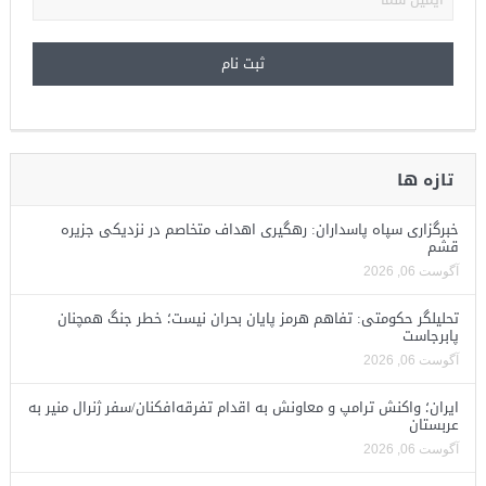
تازه ها
خبرگزاری سپاه پاسداران: رهگیری اهداف متخاصم در نزدیکی جزیره
قشم
آگوست 06, 2026
تحلیلگر حکومتی: تفاهم هرمز پایان بحران نیست؛ خطر جنگ همچنان
پابرجاست
آگوست 06, 2026
ایران؛ واکنش ترامپ و معاونش به اقدام تفرقه‌افکنان/سفر ژنرال منیر به
عربستان
آگوست 06, 2026