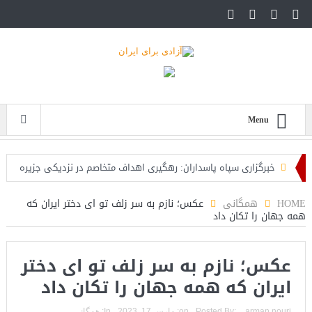
Menu
خبرگزاری سپاه پاسداران: رهگیری اهداف متخاصم در نزدیکی جزیره
قشم
HOME
همگانی
عکس؛ نازم به سر زلف تو ای دختر ایران که
همه جهان را تکان داد
تحلیلگر حکومتی: تفاهم هرمز پایان بحران نیست؛ خطر جنگ همچنان
پابرجاست
عکس؛ نازم به سر زلف تو ای دختر
ایران؛ واکنش ترامپ و معاونش به اقدام تفرقه‌افکنان/سفر ژنرال
ایران که همه جهان را تکان داد
منیر به عربستان
arman nouri
Posted By:
on:
مارس 17, 2023
In:
همگانی