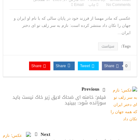
مقاله: اپوزیسیون بی‌راه‌حل؛ وقتی دشمنی با پهلوی جای نجات
No Comments
چاپ
Email
ایران را می‌گیرد
عکسی که مادر مهسا از فرزند خود در پایان سالی که با نام او ایران و
جهان را تکان داد منتشر کرده است: نازم به سر زلف تو ای دختر
۱۰ تریلیون دلار؛ چگونه جرایم سایبری به سومین اقتصاد بزرگ جهان
ایران…
تبدیل شد؟
Tags:
سیاست
ترامپ: پیروزی عبدال السید اسرائیل‌ستیز، خبر خوبی برای
جمهوری‌خواهان است
Share
Share
Tweet
Share
0
تنگه هرمز؛ از سخنان تازه ترامپ چنین برمیآید که توافقی به دست
Previous
نیامده است
فیلم؛ خامنه ای ضحاک لایق زیر خاک نیست باید
فیلم؛ هشدار قاطعانه نتانیاهو به پاسدار احمد وحیدی، سرکرده
سوزانده شود: ببینید
سپاه پاسداران
خبرگزاری رویترز از اختلاف نظر در مذاکرات در باره تنگه هرمز خبر داد
Next
سنتکام: ما همچنان به اعمال محاصره علیه رژیم ایران ادامه