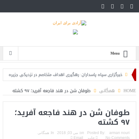
Menu
خبرگزاری سپاه پاسداران: رهگیری اهداف متخاصم در نزدیکی جزیره
قشم
HOME
همگانی
طوفان شن در هند فاجعه آفرید؛ ۹۷ کشته
تحلیلگر حکومتی: تفاهم هرمز پایان بحران نیست؛ خطر جنگ همچنان
طوفان شن در هند فاجعه آفرید؛
پابرجاست
۹۷ کشته
ایران؛ واکنش ترامپ و معاونش به اقدام تفرقه‌افکنان/سفر ژنرال
منیر به عربستان
arman nouri
Posted By:
on:
می 03, 2018
In:
همگانی
No Comments
چاپ
Email