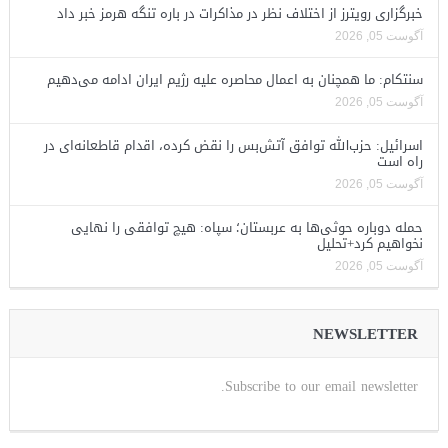
خبرگزاری رویترز از اختلاف نظر در مذاکرات در باره تنگه هرمز خبر داد
آگوست 05, 2026
سنتکام: ما همچنان به اعمال محاصره علیه رژیم ایران ادامه می‌دهیم
آگوست 05, 2026
اسرائیل: حزب‌الله توافق آتش‌بس را نقض کرده، اقدام قاطعانه‌ای در
راه است
آگوست 05, 2026
حمله دوباره حوثی‌ها به عربستان؛ سپاه: هیچ توافقی را نهایی
نخواهیم کرد+تحلیل
آگوست 05, 2026
NEWSLETTER
Subscribe to our email newsletter.