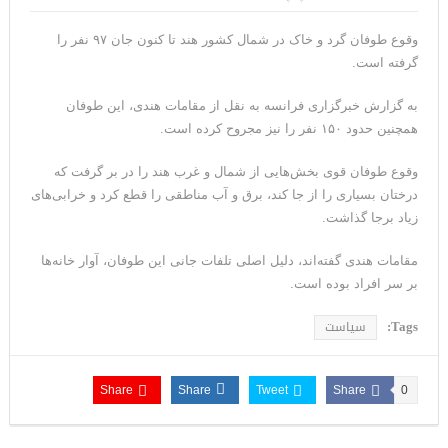
مقاله: اپوزیسیون بی‌راه‌حل؛ وقتی دشمنی با پهلوی جای نجات
وقوع طوفان گرد و خاک در شمال کشور هند تا کنون جان ۹۷ نفر را
ایران را می‌گیرد
گرفته است.
۱۰ تریلیون دلار؛ چگونه جرایم سایبری به سومین اقتصاد بزرگ جهان
به گزارش خبرگزاری فرانسه به نقل از مقامات هندی، این طوفان
همچنین حدود ۱۵۰ نفر را نیز مجروح کرده است.
تبدیل شد؟
ترامپ: پیروزی عبدال السید اسرائیل‌ستیز، خبر خوبی برای
وقوع طوفان قوی بخش‌هایی از شمال و غرب هند را در بر گرفت که
درختان بسیاری را از جا کند، برق و آب مناطقی را قطع کرد و خرابی‌های
جمهوری‌خواهان است
زیاد برجا گذاشت.
تنگه هرمز؛ از سخنان تازه ترامپ چنین برمیآید که توافقی به دست
مقامات هندی گفته‌اند، دلیل اصلی تلفات جانی این طوفان، آوار خانه‌ها
نیامده است
بر سر افراد بوده است.
فیلم؛ هشدار قاطعانه نتانیاهو به پاسدار احمد وحیدی، سرکرده
Tags:
سیاست
سپاه پاسداران
Share
Share
Tweet
Share
0
خبرگزاری رویترز از اختلاف نظر در مذاکرات در باره تنگه هرمز خبر داد
سنتکام: ما همچنان به اعمال محاصره علیه رژیم ایران ادامه