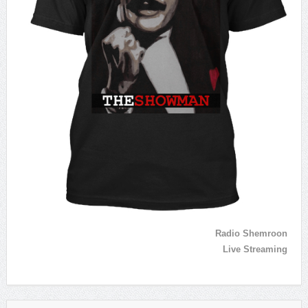
Radio Shemroon
Live Streaming