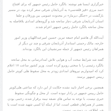
خبرگزاری ایسنا هم نوشته: بالگرد حامل رئیس جمهور که برای افتتاح
«سد مرزی «قیز قلعه‌سی» به آذربایجان شرقی سفر کرده بود، در مسیر
بازگشت در «جنگل دیزمار» در محدوده عمومی بین ورزقان و جلفا
استان آذربایجان شرقی دچار سانحه شد و گروه‌های امدادی بلافاصله به
محل سانحه بالگرد حامل رئیس جمهور اعزام شدند.
آیت‌الله آل هاشم امام جمعه تبریز، حسین امیرعبداللهیان وزیر امور
خارجه، مالک رحمتی استاندار آذربایجان شرقی و چند تن دیگر از
همراهان رئیس جمهور از جمله سرنشینان این بالگرد بوده‌اند.
گفته شد شرایط سخت آب و هوایی تلاش امدادرسانی به محل سانحه
بالگرد رئیسی را با سختی روبرو کرده است. وزیر کشور ساعت ۱۷ اعلام
کرد که امیدواریم نیروهای امدادی زودتر به محل سقوط هلی کوپتر حامل
رییس جمهور برسند.
همچنین برخی اخبار تایید نشده حکایت از این دارد که ساعتی هلی‌کوپتر
حامل رییس جمهور در رادار نبوده است. از محل و چگونگی سقوط
خبری نیست، با توجه به تماس های نصفه نیمه برقرار شده، زخمی بودن
بعضی از همراهان قطعی است، اما از اینکه آیا کسی شهید شده است یا
خیر اطلاعی در دسترس نیست.