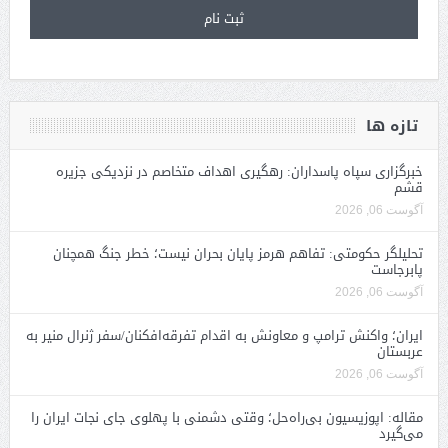
تازه ها
خبرگزاری سپاه پاسداران: رهگیری اهداف متخاصم در نزدیکی جزیره
قشم
آگوست 06, 2026
تحلیلگر حکومتی: تفاهم هرمز پایان بحران نیست؛ خطر جنگ همچنان
پابرجاست
آگوست 06, 2026
ایران؛ واکنش ترامپ و معاونش به اقدام تفرقه‌افکنان/سفر ژنرال منیر به
عربستان
آگوست 06, 2026
مقاله: اپوزیسیون بی‌راه‌حل؛ وقتی دشمنی با پهلوی جای نجات ایران را
می‌گیرد