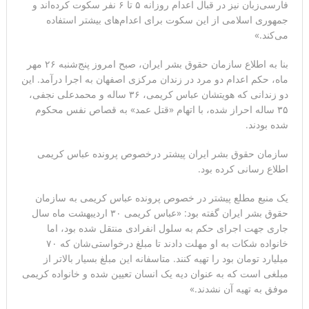
فارسی‌زبان نیز در قبال اعدام روزانه ۵ تا ۶ نفر سکوت کرده‌اند و
جمهوری اسلامی از این سکوت برای اعدام‌های بیشتر استفاده
سنتکام: ما همچنان به اعمال محاصره علیه رژیم ایران ادامه
می‌کند.»
می‌دهیم
بنا به اطلاع سازمان حقوق بشر ایران، صبح امروز پنج‌شنبه ۲۶ مهر
ماه، حکم اعدام دو مرد در زندان مرکزی اصفهان به اجرا درآمد. این
دو زندانی که هویتشان عباس کریمی، ۳۶ ساله و محمدعلی نجفی،
۳۵ ساله احراز شده، با اتهام «قتل عمد» به قصاص نفس محکوم
شده بودند.
سازمان حقوق بشر ایران پیشتر درخصوص پرونده عباس کریمی
اطلاع رسانی کرده بود.
یک منبع مطلع پیشتر در خصوص پرونده عباس کریمی به سازمان
حقوق بشر ایران گفته بود: «عباس کریمی ۳۰ اردیبهشت ماه سال
جاری جهت اجرای حکم به سلول انفرادی منتقل شده بود، اما
خانواده شکات به او مهلت دادند تا مبلغ درخواستی‌شان که ۷۰
میلیارد تومان بود را تهیه کنند. متاسفانه این مبلغ بسیار بالاتر از
مبلغی است که به عنوان دیه یک انسان تعیین شده و خانواده کریمی
موفق به تهیه آن نشدند.»