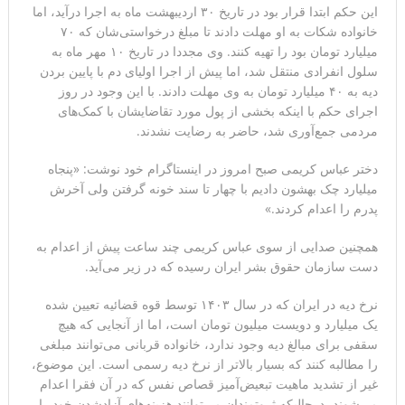
این حکم ابتدا قرار بود در تاریخ ۳۰ اردیبهشت ماه به اجرا درآید، اما
خانواده شکات به او مهلت دادند تا مبلغ درخواستی‌شان که ۷۰
میلیارد تومان بود را تهیه کنند. وی مجددا در تاریخ ۱۰ مهر ماه به
سلول انفرادی منتقل شد، اما پیش از اجرا اولیای دم با پایین بردن
دیه به ۴۰ میلیارد تومان به وی مهلت دادند. با این وجود در روز
اجرای حکم با اینکه بخشی از پول مورد تقاضایشان با کمک‌های
مردمی جمع‌آوری شد، حاضر به رضایت نشدند.
دختر عباس کریمی صبح امروز در اینستاگرام خود نوشت: «پنجاه
میلیارد چک بهشون دادیم با چهار تا سند خونه گرفتن ولی آخرش
پدرم را اعدام کردند.»
همچنین صدایی از سوی عباس کریمی چند ساعت پیش از اعدام به
دست سازمان حقوق بشر ایران رسیده که در زیر می‌آید.
نرخ دیه در ایران که در سال ۱۴۰۳ توسط قوه قضائیه تعیین شده
یک میلیارد و دویست میلیون تومان است، اما از آنجایی که هیچ
سقفی برای مبالغ دیه وجود ندارد، خانواده قربانی می‌توانند مبلغی
را مطالبه کنند که بسیار بالاتر از نرخ دیه رسمی است. این موضوع،
غیر از تشدید ماهیت تبعیض‌آمیز قصاص نفس که در آن فقرا اعدام
می‌شوند، درحالیکه ثروتمندان می‌توانند هزینه‌های آزادشدن خود را