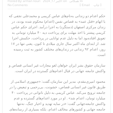
In:
همگانی
on:
اکتبر 17, 2024
arman nouri
Posted By:
چاپ
Email
No Comments
مقاله: اپوزیسیون بی‌راه‌حل؛ وقتی دشمنی با پهلوی جای نجات
حکم اعدام دو زندانی به‌نام‌های عباس کریمی و محمدعلی نجفی که
ایران را می‌گیرد
با اتهام «قتل عمد» به قصاص نفس (اعدام) محکوم شده بودند، در
۱۰ تریلیون دلار؛ چگونه جرایم سایبری به سومین اقتصاد بزرگ
زندان مرکزی اصفهان (دستگرد) به اجرا درآمد. اجرای حکم عباس
کریمی پیشتر با اخذ مهلت برای پرداخت دیه ۴۰ میلیارد تومانی به
جهان تبدیل شد؟
تعویق افتاده‌بود اما به دلیل عدم توانایی در پرداخت، حکمش اجرا
شد. از ابتدای ماه اکتبر سال جاری میلادی تا کنون، یعنی تنها در ۱۷
ترامپ: پیروزی عبدال السید اسرائیل‌ستیز، خبر خوبی برای
روز، اعدام ۹۲ زندانی در زندان‌های مختلف کشور به ثبت رسیده
است.
جمهوری‌خواهان است
تنگه هرمز؛ از سخنان تازه ترامپ چنین برمیآید که توافقی به
سازمان حقوق بشر ایران خواهان لغو مجازات غیر انسانی قصاص و
واکنش جامعه جهانی در قبال اعدام‌های گسترده در ایران است.
دست نیامده است
محمود امیری‌مقدم، مدیر این سازمان،گفت: «جمهوری اسلامی از
فیلم؛ هشدار قاطعانه نتانیاهو به پاسدار احمد وحیدی، سرکرده
طریق قانون غیر انسانی قصاص، خشونت، بی‌رحمی و تبعیض را در
جامعه ترویج می‌کند. عباس کریمی به دلیل ناتوانی در پرداخت ۴۰
سپاه پاسداران
میلیارد تومان، اعدام شد» . او در مورد اعدام‌های گسترده و عدم
خبرگزاری رویترز از اختلاف نظر در مذاکرات در باره تنگه هرمز
واکنش جامعه‌جهانی گفت: «در سایه تهدید و اخبار جنگ، نه‌تنها
جامعه جهانی و کشورهای مخالف اعدام، بلکه بسیاری از رسانه‌های
خبر داد