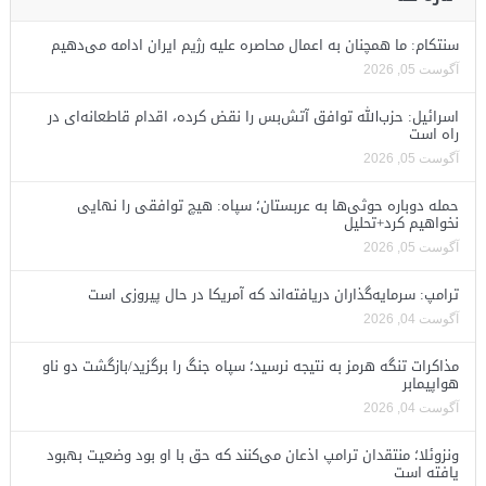
سنتکام: ما همچنان به اعمال محاصره علیه رژیم ایران ادامه می‌دهیم
آگوست 05, 2026
اسرائیل: حزب‌الله توافق آتش‌بس را نقض کرده، اقدام قاطعانه‌ای در
راه است
آگوست 05, 2026
حمله دوباره حوثی‌ها به عربستان؛ سپاه: هیچ توافقی را نهایی
نخواهیم کرد+تحلیل
آگوست 05, 2026
ترامپ: سرمایه‌گذاران دریافته‌اند که آمریکا در حال پیروزی است
آگوست 04, 2026
مذاکرات تنگه هرمز به نتیجه نرسید؛ سپاه جنگ را برگزید/بازگشت دو ناو
هواپیمابر
آگوست 04, 2026
ونزوئلا؛ منتقدان ترامپ اذعان می‌کنند که حق با او بود وضعیت بهبود
یافته است