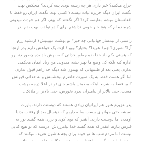
حراج میکنند؟ خبر داری هر چه رشته بودی پنبه کردند؟ هیچکس بهت
نگفت ایران دیگه جزیره ثبات نیست؟ کسی بهت نگفت ایران رو فقط با
افغانستان میشه مقایسه کرد؟ اگر نگفتند که بهتر، اگر هم خودت میدونی
شرمنده ام که هیچ خبر خوبی نداشتم برای کادو تولدت بهت بدم پدر…
راستی از تیمسار جهانبانی چه خبر؟ تو بهشت میبینیش؟ ارتشبد رزم
آرا؟ نصیری؟ جم؟ هویدا؟ بختیار؟ ووو ؟ ازت یک خواهش دارم پدر اونجا
که هستی یکم یاد خدا بده چطور خدائی کنه، بهش یاد بده چطور دنیا رو
اداره کنه بلکه کی وضع ما بهتر بشه، میدونی من زیاد ایمان محکمی
ندارم، یعنی بعد از ظلمهائی که بهمون شد دیگه خداراهم قبول ندارم،
اما اگر هست فقط به یک صورت حاضرم ببخشمش و به خدائی قبولش
کنم، فقط به شرط اینکه مطمئن باشم جای تو در اعلا درجه بهشت
هست، حتی بالاتر از پیامبران بدرد نخورش، حتی بالاتر از ملائک…
پدر عزیزم هنوز هم ایرانیان زیادی هستند که دوستت دارند، باورت
نمیشه حتی جوانهای بیست ساله داریم که دهسال بعد از رفتنت بدنیا
اومدن اما دوستت دارند، آنقدر که توی کوی و برزن همه گفتند نور به
قبرش بباره، آنقدر که همه گفتند خدا بیامرزدش، درسته که تو هیچ کتابی
نیست اما مردم شب ها تو خونه برای بچه هاشون تعریف میکنند که
روزی ایران بزرگ و پر افتخار بود، روزی روزگاری شاهی بود ، خلاصه