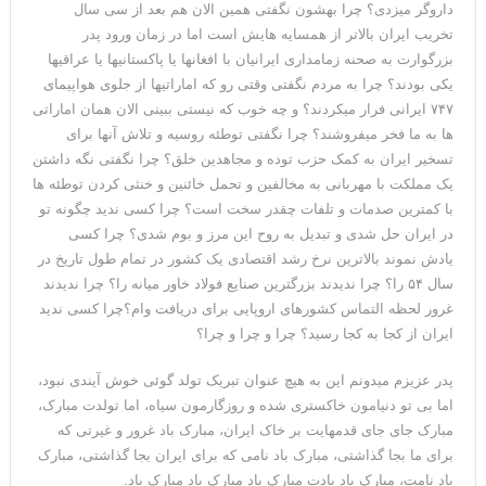
داروگر میزدی؟ چرا بهشون نگفتی همین الان هم بعد از سی سال
تخریب ایران بالاتر از همسایه هایش است اما در زمان ورود پدر
بزرگوارت به صحنه زمامداری ایرانیان با افغانها یا پاکستانیها یا عراقیها
یکی بودند؟ چرا به مردم نگفتی وقتی رو که اماراتیها از جلوی هواپیمای
۷۴۷ ایرانی فرار میکردند؟ و چه خوب که نیستی ببینی الان همان اماراتی
ها به ما فخر میفروشند؟ چرا نگفتی توطئه روسیه و تلاش آنها برای
تسخیر ایران به کمک حزب توده و مجاهدین خلق؟ چرا نگفتی نگه داشتن
یک مملکت با مهربانی به مخالفین و تحمل خائنین و خنثی کردن توطئه ها
با کمترین صدمات و تلفات چقدر سخت است؟ چرا کسی ندید چگونه تو
در ایران حل شدی و تبدیل به روح این مرز و بوم شدی؟ چرا کسی
یادش نموند بالاترین نرخ رشد اقتصادی یک کشور در تمام طول تاریخ در
سال ۵۴ را؟ چرا ندیدند بزرگترین صنایع فولاد خاور میانه را؟ چرا ندیدند
غرور لحظه التماس کشورهای اروپایی برای دریافت وام؟چرا کسی ندید
ایران از کجا به کجا رسید؟ چرا و چرا و چرا؟
پدر عزیزم میدونم این به هیچ عنوان تبریک تولد گوئی خوش آیندی نبود،
اما بی تو دنیامون خاکستری شده و روزگارمون سیاه، اما تولدت مبارک،
مبارک جای جای قدمهایت بر خاک ایران، مبارک باد غرور و غیرتی که
برای ما بجا گذاشتی، مبارک باد نامی که برای ایران بجا گذاشتی، مبارک
باد نامت، مبارک باد یادت مبارک باد مبارک باد مبارک باد.