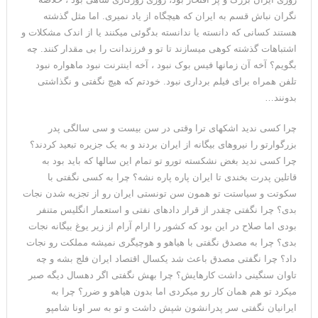
نگران نباش قسم به ایران که هیچگاه از یاد نمیری. اما مثل گذشته
هستند کسانی که دانسته یا ندانسته بدگوئی میکنند یا از اندک مشکلات و
اشتباهات گذشته کوهی میسازند تا تو و فرزندانت را بی مقدار کنند. چه
بگویم؟ آخه آن زمانها فیس بوک نبود ، آخه اینترنت نبود ماهواره نبود
تلفن همراه برای فیلم برداری نبود. خودتم که هیچ نگفتی و نگذاشتی
بدونند…
چرا کسی ندید اشکهای ترا وقتی در سن بیست و سی سالگی پدر
بزرگوارتو را نیروهای بیگانه از ایران بردند و به یک جزیره تبعید کردند؟
چرا کسی ندید بغض نشکسته تورو تو تمام این سالها که باید بود به
قاتلین پدرت بخندی تا ایران پاره پاره نشه؟ چرا به کسی نگفتی با
سکوتت و سیاستت تو همون سن تونستی ایران رو از تجزیه شدن نجات
بدی؟ چرا نگفتی چقدر از قرار دادهای نفتی و استعمار انگلیس متنفر
بودی اما صلاح در این بود که کشور را ارام آرام از زیر یوغ بیگانه نجات
بدی؟ چرا به مصدق نگفتی با هیاهو و هوچیگری نمیشه مملکت رو نجات
داد؟ چرا نگفتی مصدق باعث شد یکسال اقتصاد ایران فلج بشه و چه
تاوان سنگینی داشت کارهایش؟ چرا بهش نگفتی اگر دهسال دیگه صبر
میکرد تو هم همان کار رو میکردی اما بدون هیاهو و ضرر؟ چرا به
ایرانیان نگفتی سر پدرانشون شپش داشت و تو به سر اونا شامپو