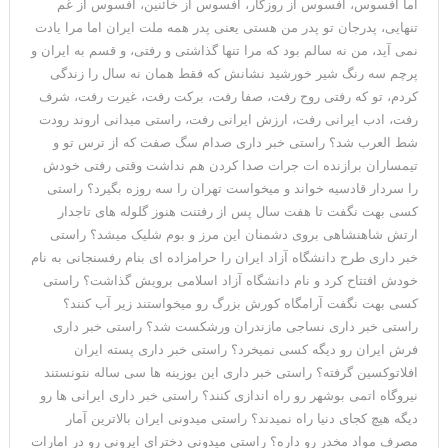
اما افسوس، افسوس از روزگار، افسوس از خائنین، افسوس از غم
تنهایی، پدرجان تو پدر من هستی یعنی پدر همه ملت ایران اما مرا یادت
نمی آید، من نه سالم بود که مرا تنها گذاشتی و رفتی، و قسم به ایران و
پرچم سه رنگ شیر خورشید نشانش که فقط همان نه سال را زندگی
کردم، تو که رفتی روح رفت، صفا رفت، برکت رفت، غیرت رفت، شرف
رفت، ادب ایرانی رفت، ارزش ایرانی رفت، راستی میدانی اروند رودت
شط العرب شد؟ راستی خبر داری صدام سگ صفت که از ترس تو و
تیمساران برازنده ات جرات صدا کردن هم نداشت وقتی رفتی خودش
را سردار قادسیه خواند و میخواست تهران را سه روزه بگیرد؟ راستی
کسی بهت نگفت تا هفت سال پس از رفتنت هنوز گلوله های تاجدار
ارتش شاهنشاهی بروی دشمنان این مرز و بوم شلیک میشد؟ راستی
خبر داری طرح دانشگاه آزاد ایران را حرامزاده ای بنام رفسنجانی به نام
خودش افتتاح کرد و نام دانشگاه آزاد اسلامی برویش گذاشت؟ راستی
کسی بهت نگفت آرامگاه کورش بزرگ رو میخواستند زیر آب کنند؟
راستی خبر داری نساجی مازندران ورشکست شد؟ راستی خبر داری
فرش ایران رو دیگه کسی نمیخرد؟ راستی خبر داری پسته ایران
افلاتوکسین گرفته؟ راستی خبر داری این بوزینه ها سی ساله نتونستند
نیروگاه اتمی بوشهر رو راه اندازی کنند؟ راستی خبر داری ایرانی ها رو
دیگه هیچ کجای دنیا راه نمیدند؟ راستی میدونی ایران بالاترین آمار
مصرف مواد مخدر رو داره؟ راستی میدونی دخترای ایرونی رو در امارات