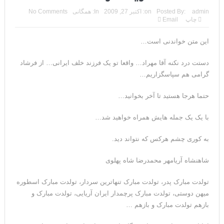
admin
Posted By:
on:
اکتبر 27, 2009
In:
همگانی
No Comments
چاپ
Email
این متن خواندنی است…
دستت درد نکنه آقا مهراد… واقعا تو یک فرزند خلف ایرانی… از فرشاد
گرامی هم سپاسگزاریم…
حتما هرجا هستید تا آخر بخوانید…
با یک یک جمله هایش همراه خواهید شد…
به کوری چشم هرکس که نتواند دید.
شاهنشاه آریامهر محمدرضا شاه پهلوی
تولدت مبارک پدر، تولدت مبارک تنهاترین سردار، تولدت مبارک اسطوره
میهن دوستی، تولدت مبارک پرچمدار ایران آریایی، تولدت مبارک و
بازهم تولدت مبارک و بازهم …