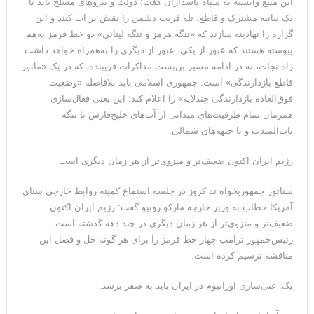
این منبع وابسته به سپاه پاسداران گفت: دولت و نیروهای مسلح باید با
یک بیانیه مشترک و قاطع، تله فریب دشمن را نقش بر آب کنند و این
گزاره را نهادینه سازند که «تنگه هرمز و تنگه لیتانی» دو خط قرمز به‌هم
پیوسته هستند که عبور از یکی، عبور از دیگری را به‌همراه خواهد داشت.
راه نجات، نه در ادامه مسیر بن‌بست مذاکرات فریبنده، که در یک «مانور
قاطع بازدارندگی» است. جمهوری اسلامی باید بلافاصله «وضعیت
فوق‌العاده بازدارندگی چندلایه» را اعلام کند؛ این یعنی فعال‌سازی
همزمان تمام ظرفیت‌های میدانی از آب‌های خلیج‌فارس تا تنگه
باب‌المندب و تا جبهه‌های شمالی.
رژیم ایران اکنون ضعیف‌تر و منزوی‌تر از هر زمان دیگری است
سناتور جمهوریخواه تد کروز در جلسه استماع کمیته روابط خارجی سنای
آمریکا خطاب به وزیر خارجه مارکو روبیو گفت: رژیم ایران اکنون
ضعیف‌تر و منزوی‌تر از هر زمان دیگری در چند دهه گذشته است.
رئیس‌جمهور ترامپ چهار خط قرمز را برای هر گونه حل و فصل این
مناقشه ترسیم کرده است.
یک: غنی‌سازی اورانیوم در ایران باید به صفر برسد.