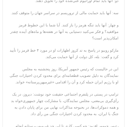
دو: آنها باید تمام اورانیوم غنی‌شده خود را تحویل دهند.
سه: آنها باید حمایت مالی از تروریسم در سراسر جهان را متوقف کنند.
و چهار: آنها باید تنگه هرمز را باز کنند. آیا شما با این خطوط قرمز
موافقید؟ و فکر می‌کنید دستیابی به آنها در هفته‌ها و ماه‌های آینده چقدر
امکان‌پذیر است؟
مارکو روبیو در پاسخ به تد کروز اظهارات او در مورد ۴ خط قرمز را تأیید
کرد و گفت: بله، کل دولت از آنها حمایت می‌کند.
این در حالیست که رئیس جمهور آمریکا، روز پنجشنبه به مجلس
نمایندگان به دلیل تصویب قطعنامه‌ای برای محدود کردن اختیارات جنگی
او با رژیم ایران حمله کرد و آن را اقدامی «غیرمیهن‌پرستانه» خواند.
ترامپ در پستی در پلتفرم اجتماعی حقیقت خود نوشت: دیروز، در یک
رأی‌گیری بی‌معنی، مجلس نمایندگان، با مشارکت چهار جمهوری‌خواه بد
و همه دموکرات‌ها، در بحبوحه مذاکرات نهایی من برای پایان دادن به
جنگ با ایران، به محدود کردن اختیارات جنگی من رأی داد.
رئیس جمهور افزود: چه کسی کاری تا این حد غیرمیهن‌پرستانه انجام