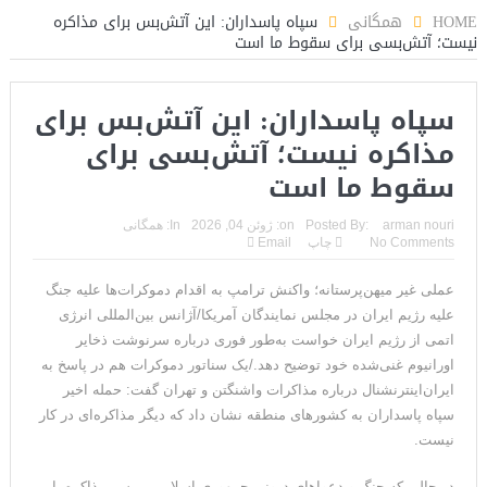
د
HOME
همگانی
سپاه پاسداران: این آتش‌بس برای مذاکره
نیست؛ آتش‌بسی برای سقوط ما است
سپاه پاسداران: این آتش‌بس برای
مذاکره نیست؛ آتش‌بسی برای
سقوط ما است
arman nouri
Posted By:
on:
ژوئن 04, 2026
In:
همگانی
No Comments
چاپ
Email
عملی غیر میهن‌پرستانه؛ واکنش ترامپ به اقدام دموکرات‌ها علیه جنگ
علیه رژیم ایران در مجلس نمایندگان آمریکا/آژانس بین‌المللی انرژی
اتمی از رژیم ایران خواست به‌طور فوری درباره سرنوشت ذخایر
اورانیوم غنی‌شده خود توضیح دهد./یک سناتور دموکرات هم در پاسخ به
ایران‌اینترنشنال درباره مذاکرات واشنگتن و تهران گفت: حمله اخیر
سپاه پاسداران به کشورهای منطقه نشان داد که دیگر مذاکره‌ای در کار
نیست.
در حالی که جنگ و دعواهای درونی جمهوری اسلامی بر سر مذاکره یا