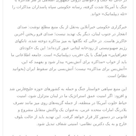
جنگ با آمریکا شدت گرفته، رسانه حکومتی سپاه پاسداران مذاکرات را
«تله دیپلماتیک» خواند.
خبرگزاری حکومتی خبرآنلاین به‌نقل از یک منبع مطلع نوشت: صدای
انفجار در جنوب لبنان، دیگر یک تهدید نیست؛ صدای فرو ریختن آخرین
خاکریز هاست. در حالی که نگاهها به میز مذاکره دوخته شده، تانکهای
رژیم صهیونیستی از رودخانه لیتانی عبور کرده‌اند؛ این یک «کودتای
جغرافیایی» هم‌آهنگ با یک «فریب دیپلماتیک» است. جامعه اطلاعاتی ما
باید از خواب «مذاکره برای آتش‌بس» بیدار شود و بفهمد که این،
«آتش‌بس برای مذاکره» نیست؛ آتش‌بسی برای سقوط ایران (بخوانید
نظام) است.
این منبع سپاهی خواستار جنگ و حمله به کشورهای حوزه خلیج‌فارس شد
و افزود: اگر امنیت عمق استراتژیک ما در لبنان متزلزل شود، امنیت
حیاط خلوت آمریکا در منطقه، از جمله گزینه‌های روی میز مانند تصرف
بلادرنگ امارات متحده عربی، به‌عنوان یک واکنش متقابل مشروع و
قانونی در دستور کار قرار خواهد گرفت. این تهدید باید از حالت بلوف
خارج و به یک دکترین نظامی- امنیتی شفاف تبدیل شود.