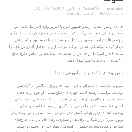
مقامات آمریکایی: برخی گزارش‌ها موجب گستاخ‌تر شدن حکومت
arman nouri
Posted By:
on:
اکتبر 21, 2025
In:
همگانی
No Comments
چاپ
Email
ایران خواهد شد
جی‌دی ونس، معاون رئیس‌جمهور آمریکا امروز وارد اسرائیل شد. این
خبرگزاری سپاه پاسداران: رهگیری اهداف متخاصم در نزدیکی جزیره
سفر در حالی صورت می‌گیرد که استیو ویتکاف و جارد کوشنر، نمایندگان
قشم
ویژه دونالد ترامپ، دیروز وارد تل‌آویو شدند و با نخست‌‌‌وزیر اسرائیل
دیدار کردند. واشنگتن تلاش می‌کند مرحله اول و متزلزل آتش‌بس غزه را
تحلیلگر حکومتی: تفاهم هرمز پایان بحران نیست؛ خطر جنگ همچنان
تثبیت کند و اسرائیل و حماس را به سمت مصالحه‌ بر اساس طرح صلح
۲۰ ماده‌ای دونالد ترامپ سوق دهد.
پابرجاست
ایران؛ واکنش ترامپ و معاونش به اقدام تفرقه‌افکنان/سفر ژنرال
ونس، ویتکاف و کوشنر چه مأموریتی دارند؟
منیر به عربستان
نورنیوز وابسته به شورای عالی امنیت جمهوری اسلامی در گزارشی
نوشت: ترامپ درصدد است چهره‌ای «صلح‌طلب» از خود ارائه دهد.
مقاله: اپوزیسیون بی‌راه‌حل؛ وقتی دشمنی با پهلوی جای نجات
سفر ونس، ویتکاف و کوشنر نیز در همین راستا، کوششی است برای
ایران را می‌گیرد
احیای نقاب صلح. آمریکا در پی بهره‌گیری از مسئله فلسطین برای
پیشبرد اهداف ژئوپلیتیکی گسترده‌تر خویش است. سفر ونس بخشی از
۱۰ تریلیون دلار؛ چگونه جرایم سایبری به سومین اقتصاد بزرگ جهان
پروژه بزرگ‌تر واشنگتن برای همراه‌سازی دولت‌های عربی با طرح‌های
سازش و منزوی‌سازی جمهوری اسلامی، مهار چین و روسیه، و تثبیت
تبدیل شد؟