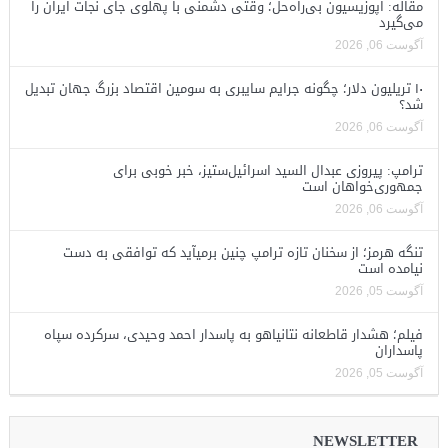
مقاله: اپوزیسیون بی‌راه‌حل؛ وقتی دشمنی با پهلوی جای نجات ایران را
می‌گیرد
آگوست 06, 2026
۱۰ تریلیون دلار؛ چگونه جرایم سایبری به سومین اقتصاد بزرگ جهان تبدیل
شد؟
آگوست 06, 2026
ترامپ: پیروزی عبدال السید اسرائیل‌ستیز، خبر خوبی برای
جمهوری‌خواهان است
آگوست 06, 2026
تنگه هرمز؛ از سخنان تازه ترامپ چنین برمیآید که توافقی به دست
نیامده است
آگوست 05, 2026
فیلم؛ هشدار قاطعانه نتانیاهو به پاسدار احمد وحیدی، سرکرده سپاه
پاسداران
آگوست 05, 2026
NEWSLETTER