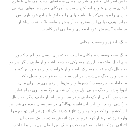
نقش اسرائیل به‌عنوان شریک امنیتی منطقه‌ای است. هم‌زمان با طرح
ترامپ: پیروزی عبدال السید اسرائیل‌ستیز، خبر خوبی برای
ادعای صلح در خاورمیانه، کاخ سفید در آمریکای لاتین زمینه‌های بی‌ثباتی
تازه‌ای را مهیا می‌کند تا نظم جهانی را مطابق با منافع خود بازچینش
جمهوری‌خواهان است
نماید. هدف نهایی این سفرها نه آرامش منطقه، بلکه تثبیت ساختار
سلطه و گسترش نفوذ اقتصادی و نظامی آمریکاست.
جنگ، اتفاق و وضعیت امکانی
جنگ نتیجه وضعیت «امکانی» است. به عبارتی، وقتی دو یا چند کشور
هیچ اصل، قاعده یا ارزش مشترکی نداشته باشند و از طرف دیگر، هر دو
به دنبال یک منفعت مشترک باشند و از خواست و اراده خود نیز کوتاه
نیایند، وارد جنگ می‌شوند. در این وضعیت، نه قواعد و اصول بلکه
«اتفاقات»، سرنوشت کشور‌ها و ارتش‌ها را رقم می‌زند. برای مثال،
اروپا پیش از جنگ جهانی اول وارد یک فضای دوگانه و ثنوی تمام عیار
شده بود. آلمان از یک طرف و فرانسه و بریتانیا از طرف دیگر، به دنبال
یارکشی بودند. اوج این انشقاق و دوگانگی در صربستان دیده می‌شد. در
این کشور بود که دو جبهه وارد تنازع شدند. یک اتفاق نیز این دو جبهه را
وارد نبرد تمام عیار کرد. ترور ولیعهد اتریش به دست یک صرب آن
اتفاقی بود که دنیا را به هم ریخت و جنگ بین الملل اول را راه انداخت.