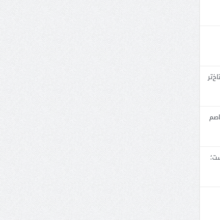
خ‌تر
اصم
ست؛