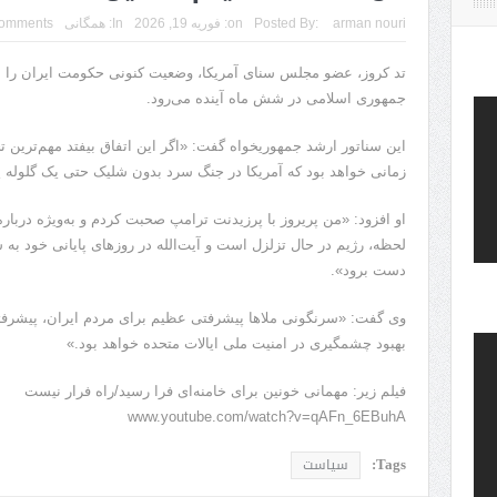
arman nouri
Posted By:
on:
فوریه 19, 2026
In:
همگانی
omments
تد کروز، عضو مجلس سنای آمریکا، وضعیت کنونی حکومت‌ ایران را
جمهوری اسلامی در شش ماه آینده می‌رود.
این سناتور ارشد جمهوریخواه گفت: «اگر این اتفاق بیفتد مهم‌ترین ت
زمانی خواهد بود که آمریکا در جنگ سرد بدون شلیک حتی یک گلوله پ
او افزود: «من پریروز با پرزیدنت ترامپ صحبت کردم و به‌ویژه درباره
لحظه، رژیم در حال تزلزل است و آیت‌الله در روزهای پایانی خود به 
دست برود».
وی گفت: «سرنگونی ملاها پیشرفتی عظیم برای مردم ایران، پیشرفتی 
بهبود چشمگیری در امنیت ملی ایالات متحده خواهد بود.»
فیلم زیر: مهمانی خونین برای خامنه‌ای فرا رسید/راه فرار نیست
www.youtube.com/watch?v=qAFn_6EBuhA
Tags:
سیاست