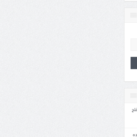
لج
ده