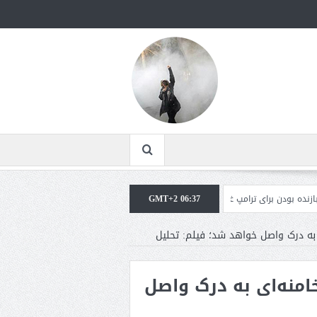
ی ترامپ غیرقابل‌تحمل است+فیلم: تحلیل
GMT+2 06:37
مقامات آمریکایی: برخی گزارش‌ها موجب گس
تا ۶ماه آینده خامنه‌ای به درک واصل