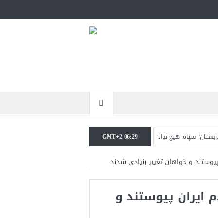
GMT+2 06:29
سپاه: هیچ توافقی را نهایی نخواهیم کرد+تحلیل
ترامپ: سرمایه‌گذاران دریافته‌اند 
یوستند و خواهان تغییر بنیادی شدند
 ایران پیوستند و