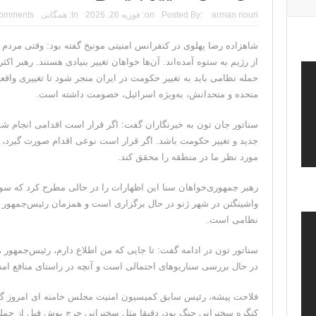
arman nouri
Posted By:
on:
فوریه 26, 2026
In:
همگانی
omments
شاهزاده رضا پهلوی در کنفرانس امنیتی مونیخ گفته بود: وقتی مردم 
از رژیم به ستوه آمده‌اند. آن‌ها خواهان تغییر بنیادی هستند. رهبر ا
حمله نظامی باید به تغییر حکومت در ایران منجر شود تا تغییری واقعی
متحده و متحدانش، به‌ویژه اسرائیل، خصومت داشته است.
سناتور جان تون به خبرنگاران گفت: اگر قرار است اقدامی انجام شود،
جدید و تغییر حکومت باشد. اگر قرار است نوعی اقدام صورت گیرد، فکر
مورد نظر ما در منطقه را محقق کند.
رهبر جمهوری‌خواهان سنا این اظهارات را در حالی مطرح کرد که سوم
واشینگتن در شهر ژنو در حال برگزاری است و همزمان رئیس‌جمهور آم
نظامی است.
سناتور تون در ادامه گفت: تا جایی که من اطلاع دارم، رئیس‌جمهور 
در حال بررسی سناریوهای احتمالی است و آنچه در راستای منافع ا
فلاحت پیشه، رئیس سابق کمیسیون امنیت مجلس خامنه ای امروز 
کنگره سخنرانی جنگ بود، دقیقا مثل سخنرانی جرج بوش قبل از حمله