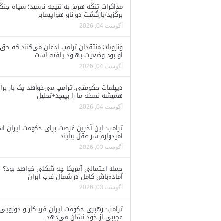
مذاکرات تنگه هرمز به نتیجه نرسید؛ سپاه جنگ 
برگزید/بازگشت دو ناو هواپیمابر
آگوست 04, 2026
ونزوئلا؛ منتقدان ترامپ اذعان می‌کنند که حق 
او بود وضعیت بهبود یافته است
آگوست 04, 2026
دیپلمات حکومتی: ترامپ می‌خواهد یک بار برا
همیشه نسخه ما را بپیچد+تحلیل
آگوست 04, 2026
ترامپ: این آخرین فرصت برای حکومت ایران ا
امیدوارم سر عقل بیایند
آگوست 03, 2026
حمله احتمالی آمریکا چه شکلی خواهد بود؟
آماده‌باش کامل در شمال غرب ایران
آگوست 03, 2026
ترامپ: رهبری حکومت ایران فریبکار و دورویی
عجیبی از خود نشان می‌دهد