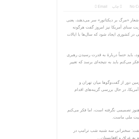
No C
چاپ
Email
شعار «مرگ بر دیکتاتور» سر می‌دهند، یعنی
کثریت سنای آمریکا نیز امروز گفت هرگونه
 در کشوری ایجاد شود که سال‌ها با ایالات
 باید حتماً دربارهٔ به قدرت رسیدن رهبری
 می‌کنم باید به نتیجه‌ای برسد که تغییر
ین دور از گفت‌وگوها میان تهران و
ریکا، در حال بررسی گزینه‌های اقدام
هنوز تصمیمی نگرفته است، اما فکر می‌کنم
منیت ملی ماست.
گفت: سخنرانی سه شنبه شب ترامپ در
 به عراق و افغانستان…