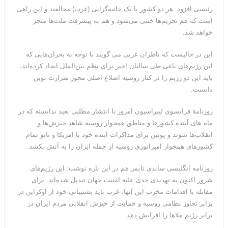
رئیسی افزود: هر دو کشور با یک جانبه‌گرایی (غرب) مخالفند و این راهی
مقامات آمریکایی: برخی گزارش‌ها موجب گستاخ‌تر شدن حکومت
است که هم تحریم‌ها خنثی می‌شود و هم به پیشرفت ملت‌ها منجر
ایران خواهد شد
خواهد شد.
این در حالیست که ناظران غربی می گویند با توجه به بحران‌‌هایی که
این رژیم‌های یاغی طی سالیان اخیر برای نظم بین‌الملل ایجاد کرده‌اند،
باید این دو رژیم را در کنار روسیه اضلاع اصلی محور شرارت نوین
دانست.
روزنامۀ فرانسوی لیبراسیون امروز با انتشار مطلبی بعید ندانسته که در
ماه های آینده کشورها و مناطق همجوار روسیه شاهد خیزش‌ها و
انقلاب‌ها شوند و پوتین برای مذاکرات آینده خود با آمریکا و ناتو تمام
کشورهای همجوار امپراتوری روسیه از جمله ایران را به آتش بکشد.
روزنامه انگلیسی ساندی تایمز هم در این باره نوشت: این رژیم‌های
شرور اکنون به تهدیدی جدی علیه امنیت جهان تبدیل شده‌اند. برای
مقابله با اقدامات مخرب این آنها، غرب باید پشتیبانی خود از اوکراین در
برابر تجاوز نظامی روسیه و حمایت از خیزش انقلابی مردم ایران در
برابر رژیم ملاها را افزایش دهد.