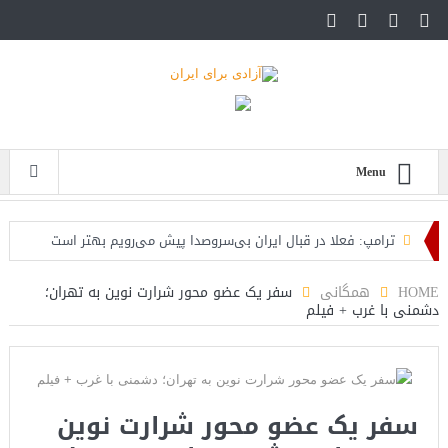
Menu
ترامپ: فعلا در قبال ایران بی‌سروصدا پیش می‌رویم بهتر است
تنش‌زایی نکنیم
HOME
همگانی
سفر یک عضو محور شرارت نوین به تهران؛
دشمنی با غرب + فیلم
سفیر آمریکا در اسرائیل: پرزیدنت ترامپ میداند که باید با چنین
دشمنانی جنگید
فیلم؛ ترجمه فارسی سخنان امروز نتانیاهو که به ترامپ در باره ایران
سفر یک عضو محور شرارت نوین
هشدار میدهد