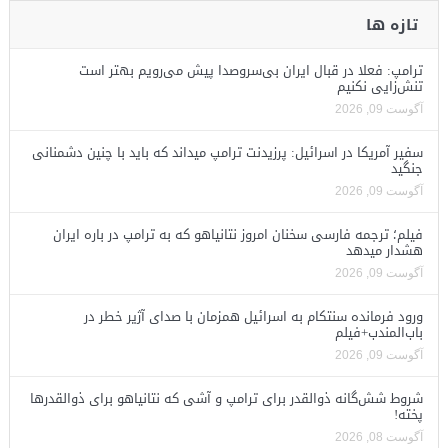
تازه ها
ترامپ: فعلا در قبال ایران بی‌سروصدا پیش می‌رویم بهتر است
تنش‌زایی نکنیم
آگوست 09, 2026
سفیر آمریکا در اسرائیل: پرزیدنت ترامپ میداند که باید با چنین دشمنانی
جنگید
آگوست 09, 2026
فیلم؛ ترجمه فارسی سخنان امروز نتانیاهو که به ترامپ در باره ایران
هشدار میدهد
آگوست 09, 2026
ورود فرمانده سنتکام به اسرائیل همزمان با صدای آژیر خطر در
باب‌المندب+فیلم
آگوست 09, 2026
شروط شش‌گانه ذوالقدر برای ترامپ و آشی که نتانیاهو برای ذوالقدرها
پخته!
آگوست 08, 2026