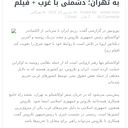
به تهران؛ دشمنی با غرب + فیلم
ورود فرمانده سنتکام به اسرائیل همزمان با صدای آژیر خطر در
arman nouri
Posted By:
on:
مارس 13, 2023
In:
همگانی
باب‌المندب+فیلم
No Comments
چاپ
Email
شروط شش‌گانه ذوالقدر برای ترامپ و آشی که نتانیاهو برای
یورونیوز در گزارشی گفت: رژیم ایران با میزبانی از الکساندر
ذوالقدرها پخته!
لوکاشنکو، رئیس جمهوری بلاروس و متحد نزدیک روسیه و آخرین
دیکتاتور اروپا در تلاش است تا روابط خود با جبهه شرق را تقویت کند.
ایران؛ فرمانده ارتش آمریکا به مقامات کاخ سفید: حملات هوایی
(فیلم زیر)
کافی نیست
لوکاشنکو تنها رهبر اروپایی است که از حمله نظامی روسیه به اوکراین
حمایت کرده است. ایران و بلاروس، دو کشوری هستند که به دلایل
روزنامه: محاصره دریایی صادرات نفت ایران را فلج کرد/آمریکا: خفه
مختلف از جمله نقض حقوق بشر، توسط کشورهای غربی تحریم
خواهند شد
شده‌اند.
تحلیلگر سعودی: این توافق‌نامه پیامی بازدارنده در برابر حکومت
پیش‌بینی می‌شود که در جریان سفر لوکاشنکو به تهران، نقشه راه جامع
همکاری همه‌جانبه بلاروس و جمهوری اسلامی امضا شود. بلاروس
ایران است
همچون جمهوری اسلامی به دلیل تحریم‌های غرب یکی از منزوی‌ترین
مقام آمریکایی: تصورِ بازنده بودن برای ترامپ غیرقابل‌تحمل
‌کشورها است. رئیسی در نشست خبری با رییس‌جمهور بلاروس گفت:
همکاری با بلاروس می‌تواند راهی برای مقابل با تحریم‌ها باشد.
است+فیلم: تحلیل