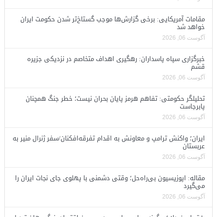
مقامات آمریکایی: برخی گزارش‌ها موجب گستاخ‌تر شدن حکومت ایران
خواهد شد
آگوست 06, 2026
خبرگزاری سپاه پاسداران: رهگیری اهداف متخاصم در نزدیکی جزیره
قشم
آگوست 06, 2026
تحلیلگر حکومتی: تفاهم هرمز پایان بحران نیست؛ خطر جنگ همچنان
پابرجاست
آگوست 06, 2026
ایران؛ واکنش ترامپ و معاونش به اقدام تفرقه‌افکنان/سفر ژنرال منیر به
عربستان
آگوست 06, 2026
مقاله: اپوزیسیون بی‌راه‌حل؛ وقتی دشمنی با پهلوی جای نجات ایران را
می‌گیرد
آگوست 06, 2026