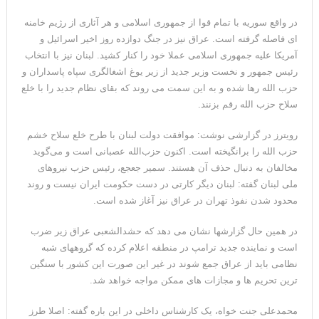
در واقع سوریه با تمام قوا از جمهوری اسلامی و هر آثاری از رژیم خامنه
ای فاصله گرفته است. عراق نیز در جنگ دوازده روز اخیر اسرائیل و
آمریکا علیه جمهوری اسلامی عملا خود را کنار کشید. لبنان نیز با انتخاب
رئیس جمهور و نخست وزیر جدید از زیر یوغ اشغالگری سپاه پاسداران و
حزب الله رها شده و به این سمت می روند که بقای نظام جدید را با خلع
سلاح حزب الله رقم بزنند.
رویترز در گزارشی نوشت: موافقت دولت لبنان با طرح خلع سلاح خشم
حزب الله را برانگیخته است. اکنون حزب‌الله عصبانی است و می‌گوید
مخالفان به دنبال حذف آن هستند. سمیر جعجع، رئیس حزب نیروهای
ملی لبنان گفته: لبنان دیگر کارتی در دست حکومت ایران نیست و روند
محدود شدن نفوذ تهران در عراق نیز آغاز شده است.
در همین حال گزارشها نشان می دهد که حشدالشعبی عراق زیر ضرب
است و نماینده جدید ترامپ در منطقه اعلام کرده که گروههای شبه
نظامی باید از عراق جمع شوند در غیر این صورت این کشور با سنگین
ترین تحریم ها و مجازات های ممکن مواجه خواهد شد.
محمدعلی جنت خواه، یک کارشناس داخلی در این باره گفته: اصلا طرز