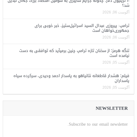
۱۰ تریلیون دلار؛ چگونه جرایم سایبری به سومین اقتصاد بزرگ جهان تبدیل
شد؟
آگوست 06, 2026
ترامپ: پیروزی عبدال السید اسرائیل‌ستیز، خبر خوبی برای
جمهوری‌خواهان است
آگوست 06, 2026
تنگه هرمز؛ از سخنان تازه ترامپ چنین برمیآید که توافقی به دست
نیامده است
آگوست 05, 2026
فیلم؛ هشدار قاطعانه نتانیاهو به پاسدار احمد وحیدی، سرکرده سپاه
پاسداران
آگوست 05, 2026
NEWSLETTER
Subscribe to our email newsletter.