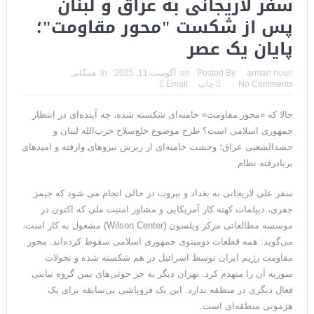
سفر لاریجانی به عراق و لبنان
پس از شکست "محور مقاومت"؛
پایان یک عصر
arman nouri
Posted By:
on:
آگوست 11, 2025
In:
همگانی
No Comments
چاپ
Email
حالا که «محور مقاومت» خامنه‌ای شکسته شده، چه آینده‌ای در انتظار
جمهوری اسلامی است؟ طرح‌ موضوع خلع‌سلاح حزب‌الله لبنان و
حشدالشعبی عراق؛ وحشت خامنه‌ای از ریزش نیروهای وارفته و امیدهای
بربادرفته نظام
سفر علی لاریجانی به بغداد و بیروت در حالی انجام می شود که جیمز
جفری، دیپلمات کهنه کار آمریکایی و مشاور امنیت ملی که اکنون در
موسسه مطالعاتی مرکز ویلسون (Wilson Center) مشغول به کار است،
می‌گوید: همه قطعات دومینوی جمهوری اسلامی سقوط کرده‌اند. محور
مقاومت رژیم ایران توسط اسرائیل در هم شکسته شده و تحولات
سوریه آن را منهدم کرد. تهران دیگر به جز حوثی‌های یمن گروه نیابتی‌
فعال دیگری در منطقه ندارد. این یک فروپاشی بی‌سابقه برای یک
هژمونی منطقه‌ای است.