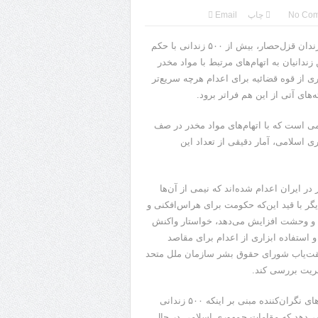
No Co
چاپ
Email
تنها در چهار سالن از یک واحد (واحد دو، سالن‌های ۱۴، ۱۵، ۱۶ و ۱۷) زندان قزل‌حصار، بیش از ۵۰۰ زندانی با حکم
دانیان به اتهام‌های مرتبط با مواد مخدر
 از قوه قضائیه برای اعدام هرچه‌ سریع‌تر
ای آتی از این هم فراتر برود.
ی است که با اتهام‌های مواد مخدر در صف
 اسلامی، آمار دقیقی از تعداد این
سال جاری میلادی تاکنون، در کمتر از ۹ ماه، بیش از ۱۰۰۰ نفر در ایران اعدام شده‌اند که نیمی از آن‌ها
یگر با قید این‌که حکومت برای هراس‌افکنی و
رعب و وحشت افزایش می‌دهد، خواستار واکنش
استفاده ابزاری از اعدام برای مقاصد
یقت‌یاب شورای حقوق بشر سازمان ملل متحد
شریت بررسی کند.
محمود امیری‌مقدم، مدیر سازمان حقوق بشر ایران، گفت: «گزارش‌های نگران‌کننده مبنی بر اینکه ۵۰۰ زندانی
ن می‌دهد که مقامات جمهوری اسلامی در حال