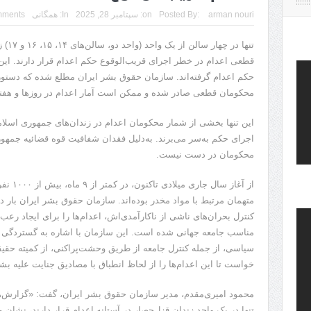
arman nouri
Posted By:
on:
سپتامبر 28, 2025
In:
همگانی
mments
قطعی اعدام در خطر اجرای قریب‌الوقوع حکم اعدام قرار دارند. این زن
حکم اعدام گرفته‌اند. سازمان حقوق بشر ایران مطلع شده که دستوری
محکومان قطعی صادر شده و ممکن است آمار اعدام در روزها و هفته‌ه
این تنها بخشی از شمار محکومان اعدام در زندان‌های جمهوری اسلام
اجرای حکم به‌سر می‌برند. به‌دلیل فقدان شفافیت قوه قضائیه جمهوری
محکومان در دست نیست.
از آغاز 
متهمان مرتبط با مواد مخدر بوده‌اند. سازمان حقوق بشر ایران بار د
کنترل بحران‌های ناشی از ناکارآمدی‌اش، اعدام‌ها را برای ایجاد 
مناسب جامعه جهانی شده است. این سازمان با اشاره به گستردگی و 
سیاسی، از جمله کنترل جامعه از طریق وحشت‌پراکنی، از کمیته حق
خواست تا این اعدام‌ها را از لحاظ انطباق با مصادیق جنایت علیه ب
تنها در یک واحد زندان قزل‌حصار در آستانه اعدام قرار دارند، نشا