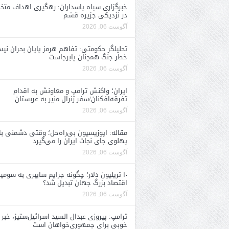
خبرگزاری سپاه پاسداران: رهگیری اهداف متخ
در نزدیکی جزیره قشم
آگوست 06, 2026
تحلیلگر حکومتی: تفاهم هرمز پایان بحران نی
خطر جنگ همچنان پابرجاست
آگوست 06, 2026
ایران؛ واکنش ترامپ و معاونش به اقدام
تفرقه‌افکنان/سفر ژنرال منیر به عربستان
آگوست 06, 2026
مقاله: اپوزیسیون بی‌راه‌حل؛ وقتی دشمنی با
پهلوی جای نجات ایران را می‌گیرد
آگوست 06, 2026
۱۰ تریلیون دلار؛ چگونه جرایم سایبری به سومی
اقتصاد بزرگ جهان تبدیل شد؟
آگوست 06, 2026
ترامپ: پیروزی عبدال السید اسرائیل‌ستیز، خبر
خوبی برای جمهوری‌خواهان است