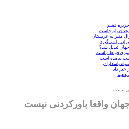
 جزیره قشم
مچنان پابرجاست
ال منیر به عربستان
ران را می‌گیرد
هوری‌خواهان است
دست نیامده است
سپاه پاسداران
 خبر داد
‌دهیم
نی نیست
جهان واقعا باورکردنی نیست