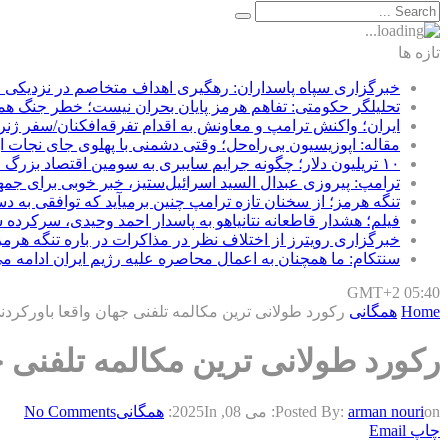
تازه ها
خبرگزاری سپاه پاسداران: رهگیری اهداف متخاصم در نزدیکی
تحلیلگر حکومتی: تفاهم هرمز پایان بحران نیست؛ خطر جنگ ه
ایران؛ واکنش ترامپ و معاونش به اقدام تفرقه‌افکنان/سفر ژنر
مقاله: اپوزیسیون بی‌راه‌حل؛ وقتی دشمنی با پهلوی جای نجات ای
۱۰ تریلیون دلار؛ چگونه جرایم سایبری به سومین اقتصاد بزرگ جهان تبدیل شد؟
ترامپ: پیروزی عبدال السید اسرائیل‌ستیز، خبر خوبی برای جم
تنگه هرمز؛ از سخنان تازه ترامپ چنین برمیآید که توافقی به 
فیلم؛ هشدار قاطعانه نتانیاهو به پاسدار احمد وحیدی، سرکرده 
خبرگزاری رویترز از اختلاف نظر در مذاکرات در باره تنگه هرمز
سنتکام: ما همچنان به اعمال محاصره علیه رژیم ایران ادامه می
GMT+2 05:40
Home
همگانی
رکورد طولانی ترین مکالمه تلفنی جهان واقعا باورکرد
رکورد طولانی ترین مکالمه تلفنی 
on:
arman nouri
Posted By:
می 08, 2025
In:
همگانی
No Comments
چاپ
Email