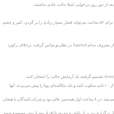
د از دور روز بی‌خوابی اصلا حالت عادی نداشتند.
به گزارش گجت‌نیوز، دو تیم دو نفره توانستند ۵۶ ساعت و ۴ دقیقه به مکالمه بپردازند و گینس نیز نام آنها را ثبت کرد. طبیعتا استفاده از تلفن برای ۵۶ ساعت می‌تواند فشار بسیار زیادی را بر گردن، کمر و چشم
آیا حاضر هستید ۵۱ ساعت را پشت تلفن بگذرانید؟ این کاری است که Sunil Prabhakar انجام داد. در ۱۸ سپتامبر ۲۰۰۹ او با یک دکتر قلب بسیار معروف به‌نام Agarwal در دهلی‌نو تماس گرفت. برخلاف رکورد
در طول آزمایش یک اثر هنری در حال تکمیل بود و طرفین بیشتر در رابطه با آن صحبت می‌کردند. هیچکدام از طرفین حق نداشتند برای بیش از ۱۰ ثانیه سکوت کنند و باید مکالمه‌ای پویا را پیش می‌بردند. آنها
در نتیجه یکی از طولانی ترین مکالمه های تلفنی تاریخ افراد به‌کلی از خواب محروم شده بودند و فقط گاهی به آنها استراحت ۵ دقیقه‌ای داده می‌شد. در ۸ ساعت اول همه‌چیز عالی بود و شرکت‌کنندگان با هیجان
رگزاری نیز پر از بالش و پتو بود تا افراد بیش‌ازپیش وسوسه شوند.