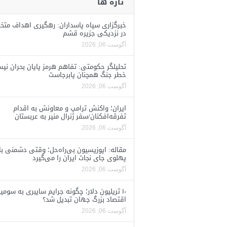
تازه ها
خبرگزاری سپاه پاسداران: رهگیری اهداف متخ
در نزدیکی جزیره قشم
آگوست 06, 2026
تحلیلگر حکومتی: تفاهم هرمز پایان بحران نی
خطر جنگ همچنان پابرجاست
آگوست 06, 2026
ایران؛ واکنش ترامپ و معاونش به اقدام
تفرقه‌افکنان/سفر ژنرال منیر به عربستان
آگوست 06, 2026
مقاله: اپوزیسیون بی‌راه‌حل؛ وقتی دشمنی با
پهلوی جای نجات ایران را می‌گیرد
آگوست 06, 2026
۱۰ تریلیون دلار؛ چگونه جرایم سایبری به سومی
اقتصاد بزرگ جهان تبدیل شد؟
آگوست 06, 2026