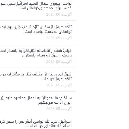
ترامپ: پیروزی عبدال السید اسرائیل‌ستیز، خبر
خوبی برای جمهوری‌خواهان است
آگوست 06, 2026
تنگه هرمز؛ از سخنان تازه ترامپ چنین برمیآید 
توافقی به دست نیامده است
آگوست 05, 2026
فیلم؛ هشدار قاطعانه نتانیاهو به پاسدار احمد
وحیدی، سرکرده سپاه پاسداران
آگوست 05, 2026
خبرگزاری رویترز از اختلاف نظر در مذاکرات در با
تنگه هرمز خبر داد
آگوست 05, 2026
سنتکام: ما همچنان به اعمال محاصره علیه رژی
ایران ادامه می‌دهیم
آگوست 05, 2026
اسرائیل: حزب‌الله توافق آتش‌بس را نقض کرد
اقدام قاطعانه‌ای در راه است