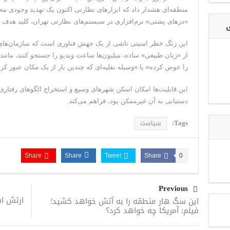
منطقه‌ای هشدار داد که ابزارهای نظارتی اکنون یک تهدید وجودی 
«درهای پشتی» نرم‌افزاری در سیستم‌های نظارتی تهران، کلید هدف قر
ی
این زنگ خطر امنیتی ناشی از یک جهش فناوری است که سازمان‌های ا
از «زبان طبیعی» ساده، میلیون‌ها ساعت ویدیو را جستجو کنند، ما
را عوض کرده» یا «وسیله نقلیه‌ای که چندین بار از یک مکان عبور ک
این قابلیت‌ها امکان اسکن شهرهای وسیع و استخراج الگوهای رفتاری 
دستیابی به آن غیرممکن بود، فراهم می‌کند.
Tags:
سیاست
Share
Share
Tweet
Share
0
Previous
ارتش اس
این سگ هار منطقه را به آتش خواهد کشید؛
فیلم: آمریکا چه خواهد کرد؟