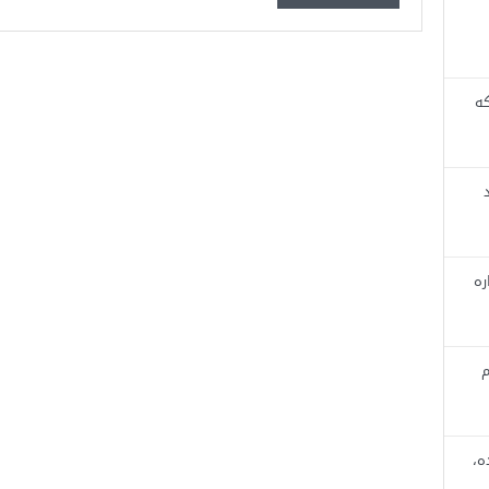
که
ره
م
ه،