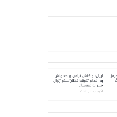
رمز
ایران؛ واکنش ترامپ و معاونش
گ
به اقدام تفرقه‌افکنان/سفر ژنرال
منیر به عربستان
آگوست 06, 2026