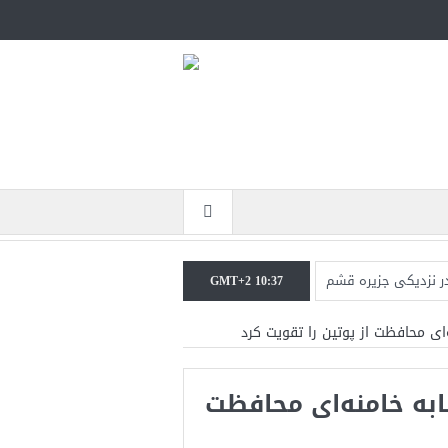
در نزدیکی جزیره قشم
GMT+2 10:37
جنگ همچنان پابرجاست
ای محافظت از پوتین را تقویت کرد
نرال منیر به عربستان
ه خامنه‌ای محافظت
جات ایران را می‌گیرد