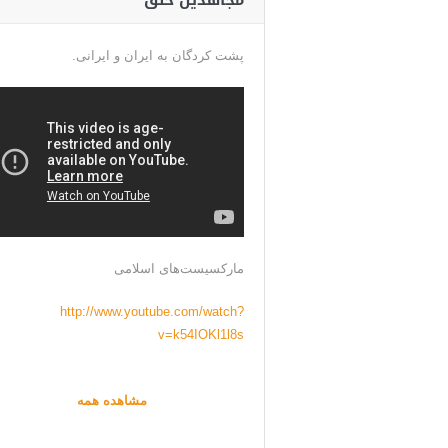
مجاهدین خلق
پشت کردگان به ایران و ایرانی.
مارکسیست‌های اسلامی
http://www.youtube.com/watch?
v=k54IOKl1l8s
مشاهده همه