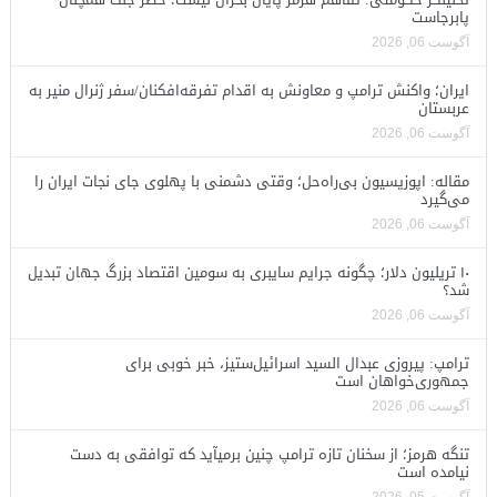
پابرجاست
آگوست 06, 2026
ایران؛ واکنش ترامپ و معاونش به اقدام تفرقه‌افکنان/سفر ژنرال منیر به
عربستان
آگوست 06, 2026
مقاله: اپوزیسیون بی‌راه‌حل؛ وقتی دشمنی با پهلوی جای نجات ایران را
می‌گیرد
آگوست 06, 2026
۱۰ تریلیون دلار؛ چگونه جرایم سایبری به سومین اقتصاد بزرگ جهان تبدیل
شد؟
آگوست 06, 2026
ترامپ: پیروزی عبدال السید اسرائیل‌ستیز، خبر خوبی برای
جمهوری‌خواهان است
آگوست 06, 2026
تنگه هرمز؛ از سخنان تازه ترامپ چنین برمیآید که توافقی به دست
نیامده است