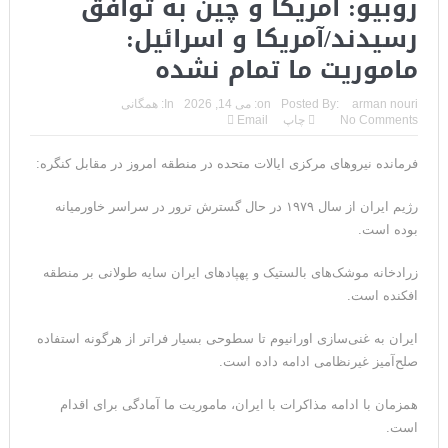
روبیو: آمریکا و چین به توافق
رسیدند/آمریکا و اسرائیل:
ماموریت ما تمام نشده
arman nouri
Posted By:
on:
می 14, 2026
In:
همگانی
No Comments
چاپ
Email
فرمانده نیروهای مرکزی ایالات متحده در منطقه امروز در مقابل کنگره:
رژیم ایران از سال ۱۹۷۹ در حال گسترش ترور در سراسر خاورمیانه
بوده است.
زرادخانه موشک‌های بالستیک و پهپادهای ایران سایه طولانی بر منطقه
افکنده است.
ایران به غنی‌سازی اورانیوم تا سطوحی بسیار فراتر از هرگونه استفاده
صلح‌آمیز غیرنظامی ادامه داده است.
همزمان با ادامه مذاکرات با ایران، ماموریت ما آمادگی برای اقدام
است.