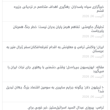
خبرگزاری سپاه پاسداران: رهگیری اهداف متخاصم در نزدیکی جزیره
قشم
آگوست 06, 2026
تحلیلگر حکومتی: تفاهم هرمز پایان بحران نیست؛ خطر جنگ همچنان
پابرجاست
آگوست 06, 2026
ایران؛ واکنش ترامپ و معاونش به اقدام تفرقه‌افکنان/سفر ژنرال منیر به
عربستان
آگوست 06, 2026
مقاله: اپوزیسیون بی‌راه‌حل؛ وقتی دشمنی با پهلوی جای نجات ایران را
می‌گیرد
آگوست 06, 2026
۱۰ تریلیون دلار؛ چگونه جرایم سایبری به سومین اقتصاد بزرگ جهان تبدیل
شد؟
آگوست 06, 2026
ترامپ: پیروزی عبدال السید اسرائیل‌ستیز، خبر خوبی برای