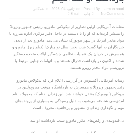
مقامات آمریکایی: برخی گزارش‌ها موجب گستاخ‌تر شدن حکومت
arman nouri
Posted By:
on:
ژانویه 04, 2026
In:
همگانی
No Comments
چاپ
Email
ایران خواهد شد
مقامات آمریکایی اولین تصاویر از نیکولاس مادورو، رئیس جمهور ونزوئلا
خبرگزاری سپاه پاسداران: رهگیری اهداف متخاصم در نزدیکی جزیره
را منتشر کرده‌اند که او را با دستبند در داخل دفتر مرکزی اداره مبارزه با
قشم
مواد مخدر آمریکا در شهر نیویورک نشان می‌دهد. مادورو بعد از دیدن
خبرنگاران به آنها گفت: شب بخیر؛ سال نو مبارک! (فیلم زیر). مادورو و
تحلیلگر حکومتی: تفاهم هرمز پایان بحران نیست؛ خطر جنگ همچنان
همسرش در جریان یک عملیات نظامی چشمگیر ایالات متحده دستگیر
شدند و اکنون در بازداشت فدرال هستند و با اتهامات جنایی مرتبط با
پابرجاست
تروریسم مواد مخدر روبرو هستند.
ایران؛ واکنش ترامپ و معاونش به اقدام تفرقه‌افکنان/سفر ژنرال
رسانه آمریکایی آکسیوس در گزارشی اعلام کرد که نیکولاس مادورو
منیر به عربستان
رئیس‌جمهور ونزوئلا و همسرش به بازداشتگاه موقت متروپولیتن در
بروکلین (نیویورک) منتقل خواهند شد. این زندان بدنام که معمولا با نام
مقاله: اپوزیسیون بی‌راه‌حل؛ وقتی دشمنی با پهلوی جای نجات
ام‌دی‌سی شناخته می‌شود، به دلیل رسیدگی به بسیاری از پرونده‌های
ایران را می‌گیرد
مهم و نگهداری زندانیان مشهور و پرحاشیه، معروف است.
۱۰ تریلیون دلار؛ چگونه جرایم سایبری به سومین اقتصاد بزرگ جهان
بی‌قیدوبندی و رقص‌های مکرر مادورو سبب بازداشت او شد
تبدیل شد؟