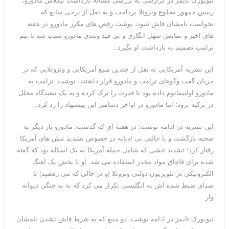
نیویورک تایمز در گزارشی به بررسی مسأله بازداشت نیکلاس مادورو،
ترامپ: پیروزی عبدال السید اسرائیل‌ستیز، خبر خوبی برای
رییس جمهور مخلوع ونزوئلا پرداخت و به نقل از برخی منابع که
نخواست نامشان فاش شود، نوشت رقص های مکرر مادورو در هفته
جمهوری‌خواهان است
های اخیر و نمایش سهل انگاری و بی قید وبندی مادورو سبب شد تا تیم
ترامپ تصمیم به بازداشت او بگیرد.
این نشریه آمریکایی به نقل از چندین منبع آمریکایی و ونزوئلایی که در
جریان گفت وگوهای ترامپ و مادورو قرار داشتند، نوشت: ترامپ به
مادورو اولتیماتوم داده بود تا قدرت را ترک کرده و به یک تبعیدگاه مجلل
در ترکیه برود؛ اما مادورو در اواخر دسامبر این پیشنهاد را رد کرد.
این نشریه در ادامه نوشت: در هفته ای که گذشت، مادورو بار دیگر به
صحنه بازگشت و با حالتی بی ادبانه در خصوص تشدید تنش های آمریکا
رفتار کرد؛ تشدید تنشی که شامل حمله آمریکا به یک اسکله بود که گفته
شده برای قاچاق مواد مخدر استفاده می شد. او با پخش یک آهنگ
الکترونیکی در تلویزیون دولتی ونزوئلا [و در حالی که می رقصید] با
صدای ضبط شده اش به انگلیسی تکرار می کرد که نه به جنگی دیوانه
وار .
نیویورک تایمز در ادامه نوشت: دو منبع که به شرط فاش نشدن نامشان