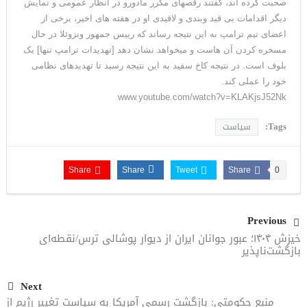
صحبت کرده اند، گفتند رقصهای مکرر مادورو در انظار عمومی و نمایش
دیگر اقدامات بی قید وبندی و لاقیدی او در هفته های اخیر، برخی از
اعضای تیم ترامپ به این نتیجه رساند که رییس جمهور ونزوئلا در حال
مسخره کردن آن هاست و میخواهد نشان دهد [تهدیدات ترامپ تنها] یک
بلوف است. در نتیجه کاخ سفید به این نتیجه رسید تا تهدیدهای نظامی
خود را عملی کند.
www.youtube.com/watch?v=KLAKjsJ52Nk
Tags:
سیاست
Share
Share
Tweet
Share
0
Previous
خیزش ۱۴۰۴؛ عبور جوانان ایران از دیوار پوشالی ترس/نقطه‌ای
بازگشت‌ناپذیر
Next
منبع حکومتی: بازگشت رسمی آمریکا به سیاست تغییر رژیم از