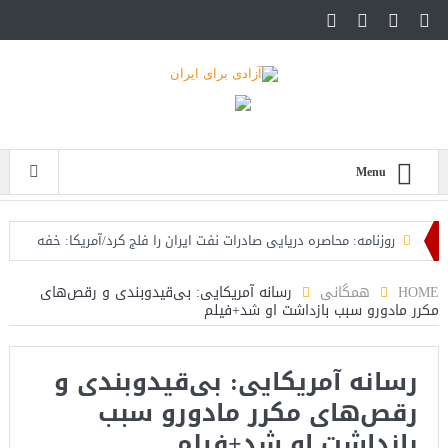
Menu
روزنامه: محاصره دریایی صادرات نفت ایران را فلج کرد/آمریکا: خفه
خواهند شد
HOME
همگانی
رسانه آمریکایی: بی‌قیدوبندی و رقص‌های
مکرر مادورو سبب بازداشت او شد+فیلم
تحلیلگر سعودی: این توافق‌نامه پیامی بازدارنده در برابر حکومت
ایران است
رسانه آمریکایی: بی‌قیدوبندی و
مقام آمریکایی: تصورِ بازنده بودن برای ترامپ غیرقابل‌تحمل
رقص‌های مکرر مادورو سبب
است+فیلم: تحلیل
بازداشت او شد+فیلم