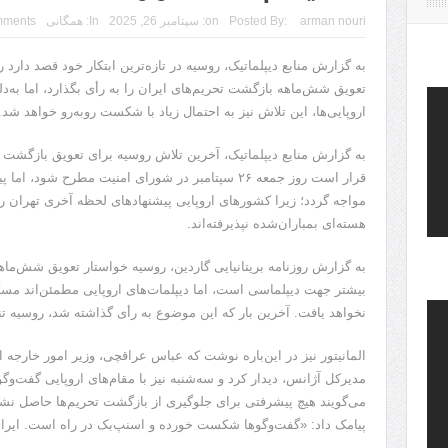
arman nouri
Posted By:
on:
سپتامبر 26, 2025
In:
همگانی
mments
به گزارش منابع دیپلماتیک، روسیه در تازه‌ترین ابتکار خود قصد دار
تعویق شش‌ماهه بازگشت تحریم‌های ایران را به رأی بگذارد، اما به‌
اروپایی‌ها، این تلاش نیز به احتمال زیاد با شکست روبه‌رو خواهد شد.
به گزارش منابع دیپلماتیک، آخرین تلاش روسیه برای تعویق بازگشت 
قرار است روز جمعه ۲۶ سپتامبر در شورای امنیت مطرح ش
مواجه گردد؛ زیرا کشورهای اروپایی پیشنهادهای لحظه آخری تهران 
هسته‌ای بمباران‌شده نپذیرفته‌اند.
به گزارش روزنامه بریتانیایی گاردین، روسیه خواستار تعویق شش‌
نخواهد یافت. آخرین بار که این موضوع به رأی گذاشته شد، روسیه ت
المانیتور نیز در این‌باره نوشت که عباس عراقچی، وزیر امور خارجه ا
مدیرکل آژانس، دیدار کرد و سه‌شنبه نیز با مقام‌های اروپایی گفت‌و
می‌گویند هیچ پیشرفتی برای جلوگیری از بازگشت تحریم‌ها حاصل نشد
پیامک داد: «گفت‌وگوها شکست خورده و اسنپ‌بک در راه است. ایران