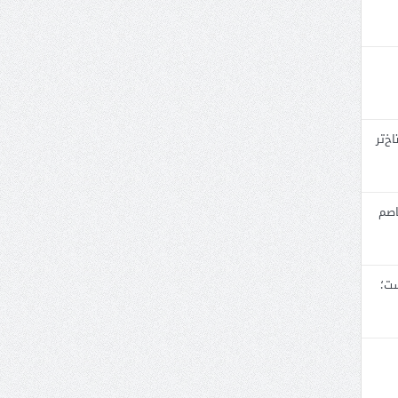
خ‌تر
اصم
ست؛