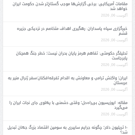
مقامات آمریکایی: برخی گزارش‌ها موجب گستاخ‌تر شدن حکومت ایران
خواهد شد
آگوست 06, 2026
خبرگزاری سپاه پاسداران: رهگیری اهداف متخاصم در نزدیکی جزیره
قشم
آگوست 06, 2026
تحلیلگر حکومتی: تفاهم هرمز پایان بحران نیست؛ خطر جنگ همچنان
پابرجاست
آگوست 06, 2026
ایران؛ واکنش ترامپ و معاونش به اقدام تفرقه‌افکنان/سفر ژنرال منیر به
عربستان
آگوست 06, 2026
مقاله: اپوزیسیون بی‌راه‌حل؛ وقتی دشمنی با پهلوی جای نجات ایران را
می‌گیرد
آگوست 06, 2026
۱۰ تریلیون دلار؛ چگونه جرایم سایبری به سومین اقتصاد بزرگ جهان تبدیل
شد؟