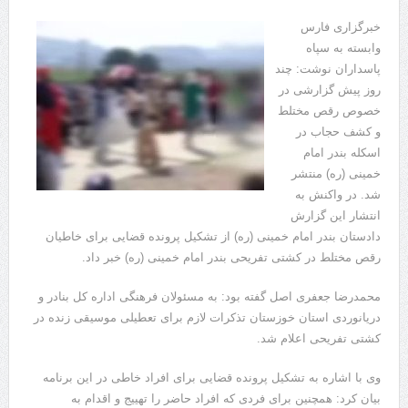
خبرگزاری فارس
وابسته به سپاه
پاسداران نوشت: چند
روز پیش گزارشی در
خصوص رقص مختلط
و کشف حجاب در
اسکله بندر امام
خمینی (ره) منتشر
شد. در واکنش به
انتشار این گزارش
دادستان بندر امام خمینی (ره) از تشکیل پرونده قضایی برای خاطیان
رقص مختلط در کشتی تفریحی بندر امام خمینی (ره) خبر داد.
محمدرضا جعفری اصل گفته بود: به مسئولان فرهنگی اداره کل بنادر و
دریانوردی استان خوزستان تذکرات لازم برای تعطیلی موسیقی زنده در
کشتی تفریحی اعلام شد.
وی با اشاره به تشکیل پرونده قضایی برای افراد خاطی در این برنامه
بیان کرد: همچنین برای فردی که افراد حاضر را تهییج و اقدام به