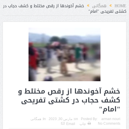
HOME
همگانی
خشم آخوندها از رقص مختلط و کشف حجاب در
کشتی تفریحی "امام"
خشم آخوندها از رقص مختلط و
کشف حجاب در کشتی تفریحی
"امام"
arman nouri
Posted By:
on:
مارس 30, 2023
In:
همگانی
No Comments
چاپ
Email