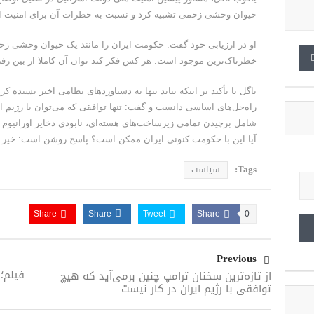
حیوان وحشی زخمی تشبیه کرد و نسبت به خطرات آن برای امنیت اس
او در ارزیابی خود گفت: حکومت ایران را مانند یک حیوان وحشی زخ
خطرناک‌ترین موجود است. هر کس فکر کند توان آن کاملا از بین رفته،
ناگل با تأکید بر اینکه نباید تنها به دستاوردهای نظامی اخیر بسنده ک
راه‌حل‌های اساسی دانست و گفت: تنها توافقی که می‌توان با رژیم 
شامل برچیدن تمامی زیرساخت‌های هسته‌ای، نابودی ذخایر اورانیوم 
آیا این با حکومت کنونی ایران ممکن است؟ پاسخ روشن است: خیر.
Tags:
سیاست
Share
Share
Tweet
Share
0
Previous
فیلم؛
از تازه‌ترین سخنان ترامپ چنین برمی‌آید که هیچ
توافقی با رژیم ایران در کار نیست