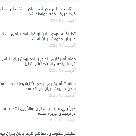
روزنامه: محاصره دریایی صادرات نفت ایران را ف
کرد/آمریکا: خفه خواهند شد
آگوست 07, 2026
تحلیلگر سعودی: این توافق‌نامه پیامی بازدارن
در برابر حکومت ایران است
آگوست 07, 2026
مقام آمریکایی: تصورِ بازنده بودن برای ترامپ
غیرقابل‌تحمل است+فیلم: تحلیل
آگوست 07, 2026
مقامات آمریکایی: برخی گزارش‌ها موجب گستا
شدن حکومت ایران خواهد شد
آگوست 06, 2026
خبرگزاری سپاه پاسداران: رهگیری اهداف متخ
در نزدیکی جزیره قشم
آگوست 06, 2026
تحلیلگر حکومتی: تفاهم هرمز پایان بحران نی