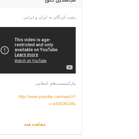
مجاهدین خلق
پشت کردگان به ایران و ایرانی.
مارکسیست‌های اسلامی
http://www.youtube.com/watch?
v=k54IOKl1l8s
مشاهده همه