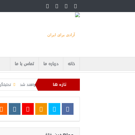
خانه
درباره ما
تماس با ما
تازه ها
حاصره دریایی صادرات نفت ایران را فلج کرد/آمریکا: خفه خواهند شد
تحلیلگر سعودی: ا
وزی عبدال السید اسرائیل‌ستیز، خبر خوبی برای جمهوری‌خواهان است