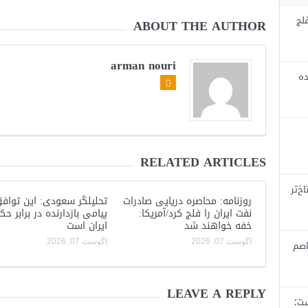
لج
ABOUT THE AUTHOR
arman nouri
ده
RELATED ARTICLES
خ‌تر
روزنامه: محاصره دریایی صادرات
تحلیلگر سعودی: این توافق
نفت ایران را فلج کرد/آمریکا:
پیامی بازدارنده در برابر ح
خفه خواهند شد
ایران است
آگوست 07, 2026
آگوست 07, 2026
اصم
LEAVE A REPLY
ست؛