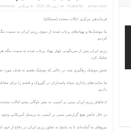
arman nouri
Posted By:
on:
ژوئن 06, 2026
In:
همگانی
Comments
فرماندهی مرکزی ایالات متحده (سنتکام):
ما موشک‌ها و پهپادهای پرتاب شده از سوی رژیم ایران به سمت تنگ
کردیم.
رژیم ایران پس از سرنگونی چهار پهپاد پرتاب شده به سمت تنگه 
شلیک کرد.
شش موشک رهگیری شد، در حالی که موشک هفتم به هدف مورد نظر
ما سایت‌های راداری سپاه پاسداران در گوروک و قشم را برای مقابله
دادیم.
ادعاهای رژیم ایران مبنی بر آسیب به مقر ناوگان پنجم ایالات متحد
در حال حاضر هیچ گزارشی مبنی بر آسیب به پرسنل آمریکایی وجود ن
نیروهای ما آماده‌اند تا به پاسخ به تجاوز رژیم ایران در دفاع از خود اد