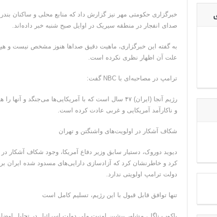
ی
خبرگزاری حکومتی مهر نیز گزارش داد که منابع محلی و ساکنان بندر
صدای انفجار در منطقه سیریک در اوایل صبح شنبه خبر داده‌اند.
به گفته این خبرگزاری، ماهیت دقیق صداها هنوز مشخص نیست و هیچ 
علت آن اظهار نظری نکرده است.
ترامپ در مصاحبه‌ای با NBC گفت:
رژیم آنجا (ایران) ۴۷ سال است که با آمریکایی‌ها می‌جنگد 
و ناکارآمد آمریکایی و غربی عادت کرده است.
شکاف آشکار در اولویت‌های واشنگتن و تهران
دیوید دوروک، دستیار سابق وزیر دفاع آمریکا، وجود شکاف آشکار در تعی
کرد و خاطرنشان کرد که آزادسازی دارایی‌های مسدود شده ایران بر
دولت ترامپ اولویتی ندارد.
تنها توافق قابل قبول با این رژیم، تسلیم کامل است
یاکوب ناگل، مشاور پیشین امنیت ملی دولت اسرائیل در تحلیل اوضاع