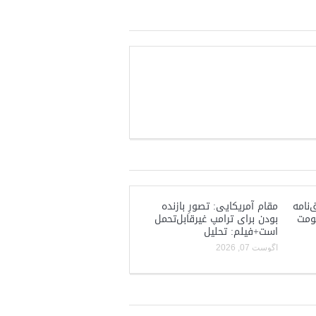
‌نامه
مقام آمریکایی: تصورِ بازنده
کومت
بودن برای ترامپ غیرقابل‌تحمل
است+فیلم: تحلیل
آگوست 07, 2026