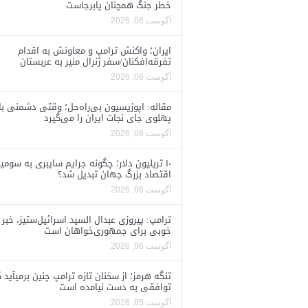
خطر جنگ همچنان پابرجاست
آگوست 06, 2026
ایران؛ واکنش ترامپ و معاونش به اقدام
تفرقه‌افکنان/سفر ژنرال منیر به عربستان
آگوست 06, 2026
مقاله: اپوزیسیون بی‌راه‌حل؛ وقتی دشمنی با
پهلوی جای نجات ایران را می‌گیرد
آگوست 06, 2026
۱۰ تریلیون دلار؛ چگونه جرایم سایبری به سومی
اقتصاد بزرگ جهان تبدیل شد؟
آگوست 06, 2026
ترامپ: پیروزی عبدال السید اسرائیل‌ستیز، خبر
خوبی برای جمهوری‌خواهان است
آگوست 06, 2026
تنگه هرمز؛ از سخنان تازه ترامپ چنین برمیآید 
توافقی به دست نیامده است
آگوست 05, 2026