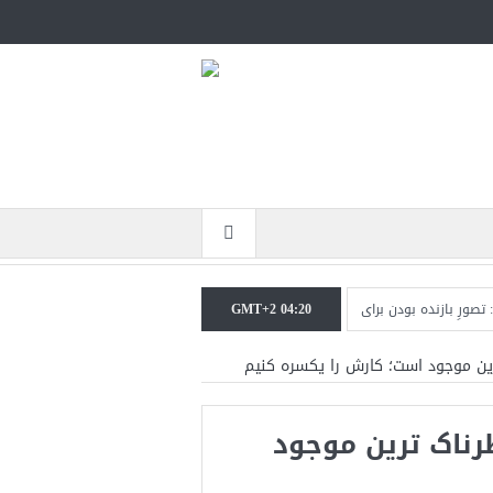
GMT+2 04:20
زنده بودن برای ترامپ غیرقابل‌تحمل است+فیلم: تحلیل
مقامات آمریکایی: برخی گزار
ین موجود است؛ کارش را یکسره کنیم
اک‌ ترین موجود