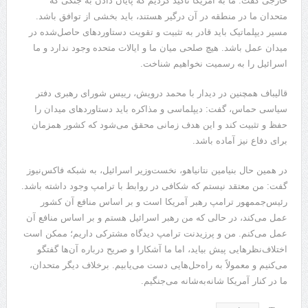
خارجی گفت: ما به آمریکا تأکید کردیم که پایان دادن به جنگی که
متحدان ما در منطقه در آن درگیر هستند، باید بخشی از توافق باشد.
مسیر دیپلماتیک باید قادر به تثبیت و تقویت دستاوردهای حاصل‌شده در
میدان عمل باشد. هیچ صلحی میان ما و ایالات متحده وجود ندارد و ما
اسرائیل را به رسمیت نخواهیم شناخت.
قالیباف همچنین در دیدار با محمد درویش، رییس شورای رهبری دفتر
سیاسی حماس، گفت: دیپلماسی و مذاکره باید دستاوردهای میدان را
حفظ و تثبیت کند و این هدف زمانی محقق می‌شود که کشور همزمان
برای دفاع نیز آماده باشد.
در همین حال بنیامین نتانیاهو، نخست‌وزیر اسرائیل، به شبکه فاکس‌نیوز
گفت: من معتقد نیستم که شکافی در روابط با ترامپ وجود داشته باشد.
رئیس‌جممهور ترامپ رهبر آمریکا است و بر اساس منافع آن کشور
عمل می‌کند، در حالی که من رهبر اسرائیل هستم و بر اساس منافع آن
عمل می‌کنم. من و پرزیدنت ترامپ دیدگاه مشترکی داریم؛ ممکن است
اختلاف‌نظرهایی پیش بیاید، اما ما آشکارا و صریح درباره آن‌ها گفتگو
می‌کنیم و معمولاً به راه‌حل‌هایی دست می‌یابیم. برخلاف دیگر متحدان،
ما در کنار آمریکا شانه‌به‌شانه می‌جنگیم.