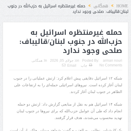
ت
HOME
همگانی
حمله غیرمنتظره اسرائیل به حزب‌الله در جنوب
لبنان/قالیباف: صلحی وجود ندارد
حمله غیرمنتظره اسرائیل به
حزب‌الله در جنوب لبنان/قالیباف:
صلحی وجود ندارد
arman nouri
Posted By:
on:
جولای 05, 2026
In:
همگانی
No Comments
چاپ
Email
شبکه ۱۲ اسرائیل دقایقی پیش اعلام کرد: ارتش عملیاتی را در جنوب
لبنان آغاز کرده است. نیروهای اسرائیلی حمله‌ای را به ارتفاعات علی
الطاهر در جنوب لبنان آغاز کردند.
شبکه ۱۴ اسرائیل هم به نقل از منابعی گزارش داد: ارتش دو حمله
انجام داد که طی آن عوامل حزب‌الله که برای نیروها در جنوب لبنان
تهدید محسوب می‌شدند، هدف قرار گرفتند.
یک کارشناس نظامی به الجزیره گفت: شواهد میدانی حاکی از آن است