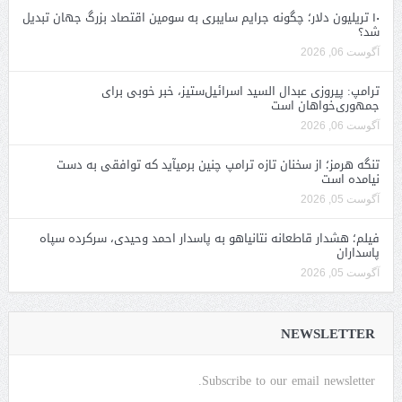
۱۰ تریلیون دلار؛ چگونه جرایم سایبری به سومین اقتصاد بزرگ جهان تبدیل
شد؟
آگوست 06, 2026
ترامپ: پیروزی عبدال السید اسرائیل‌ستیز، خبر خوبی برای
جمهوری‌خواهان است
آگوست 06, 2026
تنگه هرمز؛ از سخنان تازه ترامپ چنین برمیآید که توافقی به دست
نیامده است
آگوست 05, 2026
فیلم؛ هشدار قاطعانه نتانیاهو به پاسدار احمد وحیدی، سرکرده سپاه
پاسداران
آگوست 05, 2026
NEWSLETTER
Subscribe to our email newsletter.