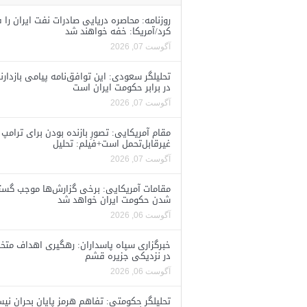
روزنامه: محاصره دریایی صادرات نفت ایران را ف
کرد/آمریکا: خفه خواهند شد
آگوست 07, 2026
تحلیلگر سعودی: این توافق‌نامه پیامی بازدارن
در برابر حکومت ایران است
آگوست 07, 2026
مقام آمریکایی: تصورِ بازنده بودن برای ترامپ
غیرقابل‌تحمل است+فیلم: تحلیل
آگوست 07, 2026
مقامات آمریکایی: برخی گزارش‌ها موجب گستا
شدن حکومت ایران خواهد شد
آگوست 06, 2026
خبرگزاری سپاه پاسداران: رهگیری اهداف متخ
در نزدیکی جزیره قشم
آگوست 06, 2026
تحلیلگر حکومتی: تفاهم هرمز پایان بحران نی