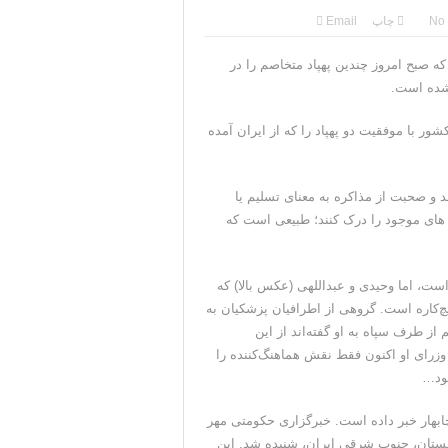
No
چاپ
Email
ه صبح امروز چندین پهپاد متخاصم را در
 شده است.
ور با موفقیت دو پهپاد را که از ایران آمده
و صحبت از مذاکره به معنای تسلیم یا
های موجود را درک کنند؛ طبیعی است که
ست، اما وحیدی و عبداللهی (عکس بالا) که
چ‌کاره است. گروهی از اطرافیان پزشکیان به
 از طرف سپاه به او گفته‌اند از این
و وزرای او اکنون فقط نقش هماهنگ‌کننده را
شود…
چابهار خبر داده است. خبرگزاری حکومتی مهر
چستان، جنوب شرقی ایران، شنیده شد. این