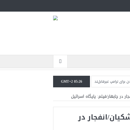
ترامپ غیرقابل‌تحمل است+فیلم: تحلیل
GMT+2 05:26
مقامات آمریکایی: برخی گزارش‌ها موجب گست
ر در چابهار/فیلم: پایگاه اسرائیل
کیان/انفجار در