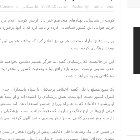
arman nouri
Posted By:
on:
می 10, 2026
In:
همگانی
 Comments
کویت از شناسایی پهپادهای متخاصم خبر داد؛ ارتش کویت اعلام کرد ک
حریم هوایی این کشور شناسایی کرده و تأیید کرد که با آنها برخورد
وزارت دفاع امارات متحده عربی نیز اعلام کرد که پدافند هوایی این کش
بودند، رهگیری کرده است.
این در حالیست که پزشکیان گفته: ما هرگز تسلیم دشمن نخواهیم شد 
عقب نشینی نیست. مردم باید واقع بینانه وضعیت کشور و محدودیت 
مشکلاتی وجود خواهد داشت.
یک منبع مطلع داخلی گفته: اختلاف پزشکیان با سپاه پاسداران جدی ا
کنترل کشور دست آنهاست، نسق پزشکیان را کشیده‌اند و او عملاً هی
او پیشنهاد داده‌اند که به همراه وزرای همسو استعفا دهد، اما مستقیم
قرتی‌بازی‌ها در اوج جنگ در نیارید، که دقیقاً خیانت است. پزشکیان 
دارند و هیچ تصمیم کلانی به جز نظر وحیدی و عبداللهی گرفته نمی‌
در همین حال یک رسانه داخلی دقایقی پیش از وقوع انفجار در بندر 
نوشت: صدای انفجار مهیبی در شهر چابهار در استان سیستان و بلو