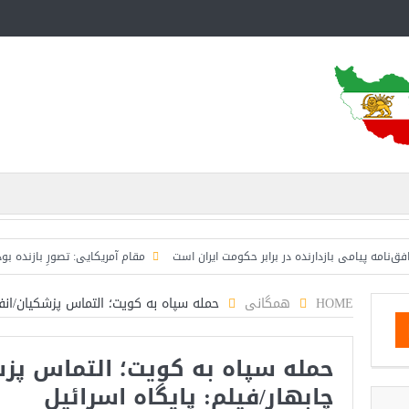
یامی بازدارنده در برابر حکومت ایران است
مقام آمریکایی: تصورِ بازنده بودن برای 
HOME
همگانی
حمله سپاه به کویت؛ التماس پزشکیان/انفجا
حمله سپاه به کویت؛ التماس پزش
چابهار/فیلم: پایگاه اسرائیل