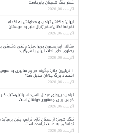
خطر جنگ همچنان پابرجاست
آگوست 06, 2026
ایران؛ واکنش ترامپ و معاونش به اقدام
تفرقه‌افکنان/سفر ژنرال منیر به عربستان
آگوست 06, 2026
مقاله: اپوزیسیون بی‌راه‌حل؛ وقتی دشمنی با
پهلوی جای نجات ایران را می‌گیرد
آگوست 06, 2026
۱۰ تریلیون دلار؛ چگونه جرایم سایبری به سومی
اقتصاد بزرگ جهان تبدیل شد؟
آگوست 06, 2026
ترامپ: پیروزی عبدال السید اسرائیل‌ستیز، خبر
خوبی برای جمهوری‌خواهان است
آگوست 06, 2026
تنگه هرمز؛ از سخنان تازه ترامپ چنین برمیآید 
توافقی به دست نیامده است
آگوست 05, 2026