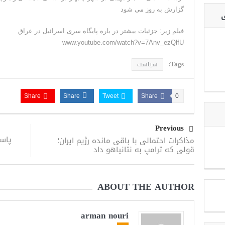
گزارش به روز می شود
ی
فیلم زیر: جزئیات بیشتر در باره پایگاه سری اسرائیل در عراق
www.youtube.com/watch?v=7Anv_ezQlfU
Tags:
سیاست
Share
Share
Tweet
Share
0
Previous
پاسخ
مذاکرات احتمالی با باقی مانده رژیم ایران؛
قولی که ترامپ به نتانیاهو داد
ABOUT THE AUTHOR
arman nouri