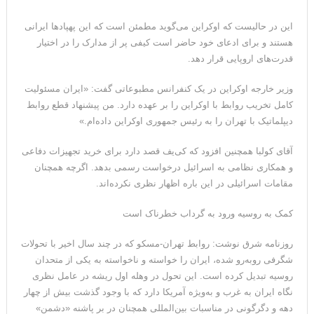
می‌دهد
این در حالیست که اوکراین می‌گوید مطمئن است که این پهپاد‌ها ایرانی
هستند و برای ادعای خود حاضر است کیفی پر از مدارک را در اختیار
قدرت‌های اروپایی قرار دهد.
وزیر خارجه اوکراین در یک کنفرانس مطبوعاتی گفت: «ایران مسئولیت
کامل تخریب روابط با اوکراین را بر عهده دارد. من پیشنهاد قطع روابط
دیپلماتیک با تهران را به رئیس جمهوری اوکراین داده‌ام.»
آقای کولبا همچنین افزود که کی‌یف قصد دارد برای خرید تجهیزات دفاعی
و همکاری نظامی به اسرائیل درخواست رسمی بدهد. اگرچه همچنان
مقامات اسرائیلی در این باره اظهار نظری نکرده‌اند.
کمک به روسیه ورود به گرداب خطرناک است
روزنامه شرق نوشت: روابط تهران‌-مسکو که در چند سال اخیر با تحولات
شگرفی روبه‌رو شده، ایران را خواسته و ناخواسته به یکی از متحدان
روسیه تبدیل کرده است. این تحول در وهله اول ریشه در عامل نظری
نگاه ایران به غرب و به‌ویژه آمریکا دارد که با وجود گذشت بیش از چهار
دهه و دگرگونی در مناسبات بین‌المللی همچنان در بر پاشنه «دشمن»