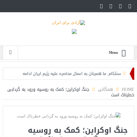
Menu
سنتکام: ما همچنان به اعمال محاصره علیه رژیم ایران ادامه
می‌دهیم
HOME
همگانی
جنگ اوکراین؛ کمک به روسیه ورود به گردابی
خطرناک است
اسرائیل: حزب‌الله توافق آتش‌بس را نقض کرده، اقدام قاطعانه‌ای
در راه است
حمله دوباره حوثی‌ها به عربستان؛ سپاه: هیچ توافقی را نهایی
جنگ اوکراین؛ کمک به روسیه
نخواهیم کرد+تحلیل