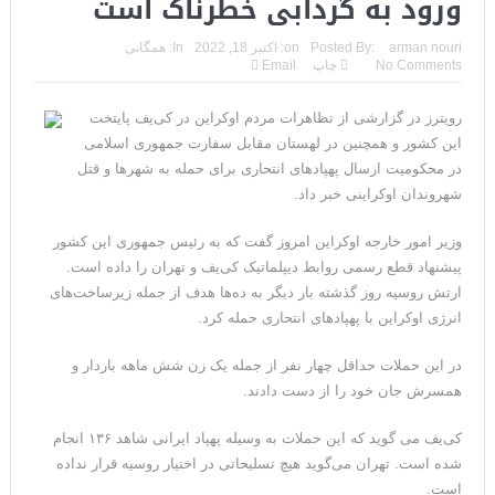
ورود به گردابی خطرناک است
ترامپ: سرمایه‌گذاران دریافته‌اند که آمریکا در حال پیروزی است
arman nouri
Posted By:
on:
اکتبر 18, 2022
In:
همگانی
مذاکرات تنگه هرمز به نتیجه نرسید؛ سپاه جنگ را برگزید/بازگشت دو
No Comments
چاپ
Email
ناو هواپیمابر
رویترز در گزارشی از تظاهرات مردم اوکراین در کی‌یف پایتخت
ونزوئلا؛ منتقدان ترامپ اذعان می‌کنند که حق با او بود وضعیت
این کشور و همچنین در لهستان مقابل سفارت جمهوری اسلامی
در محکومیت ارسال پهپادهای انتحاری برای حمله به شهرها و قتل
بهبود یافته است
شهروندان اوکراینی خبر داد.
دیپلمات حکومتی: ترامپ می‌خواهد یک بار برای همیشه نسخه ما را
وزیر امور خارجه اوکراین امروز گفت که به رئیس جمهوری این کشور
پیشنهاد قطع رسمی روابط دیپلماتیک کی‌یف و تهران را داده است.
بپیچد+تحلیل
ارتش روسیه روز گذشته بار دیگر به ده‌ها هدف از جمله زیر‌ساخت‌های
ترامپ: این آخرین فرصت برای حکومت ایران است، امیدوارم سر عقل
انرژی اوکراین با پهپادهای انتحاری حمله کرد.
بیایند
در این حملات حداقل چهار نفر از جمله یک زن شش ماهه باردار و
همسرش جان خود را از دست دادند.
حمله احتمالی آمریکا چه شکلی خواهد بود؟ آماده‌باش کامل در
شمال غرب ایران
کی‌یف می گوید که این حملات به وسیله پهپاد ایرانی شاهد ۱۳۶ انجام
شده است. تهران می‌گوید هیچ تسلیحاتی در اختیار روسیه قرار نداده
ترامپ: رهبری حکومت ایران فریبکار و دورویی عجیبی از خود نشان
است.