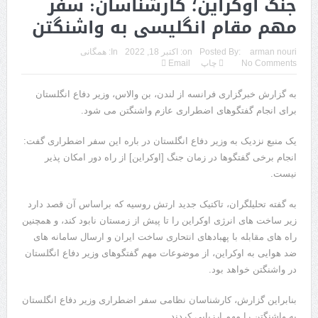
جنگ اوکراین؛ کارشناسان: سفر
مهم مقام انگلیسی به واشنگتن
arman nouri
Posted By:
on:
اکتبر 18, 2022
In:
همگانی
No Comments
چاپ
Email
به گزارش خبرگزاری فرانسه از لندن، بن والاس، وزیر دفاع انگلستان
برای انجام گفتگوهای اضطراری عازم واشنگتن می شود.
یک منبع نزدیک به وزیر دفاع انگلستان در باره این سفر اضطراری گفت:
انجام برخی گفتگوها در زمان جنگ [اوکراین] از راه دور امکان پذیر
نیست.
به گفته تحلیلگران، تاکتیک جدید ارتش روسیه که براساس آن قصد دارد
زیر ساخت های انرژی اوکراین را تا پیش از زمستان نابود کند، و همچنین
راه های مقابله با پهبادهای انتحاری ساخت ایران و ارسال سامانه های
ضد هوایی به اوکراین، از موضوعات مهم گفتگوهای وزیر دفاع انگلستان
در واشنگتن خواهد بود.
بنابراین گزارش، کارشناسان نظامی سفر اضطراری وزیر دفاع انگلستان
به واشنگتن را مهم ارزیابی کردند.