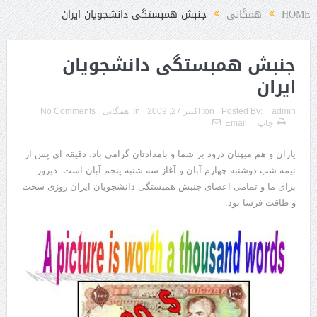
HOME
همگانی
جنبش همبستگی دانشجویان ایران
جنبش همبستگی دانشجویان
ایران
admin
Posted By:
on:
اکتبر 27, 2009
In:
همگانی
No Comments
چاپ
Email
یاران و هم میهنان درود بر شما و بامدادتان گرامی باد. دقیقه ای پس از
نیمه شب دوشنبه چهارم آبان و آغاز سه شنبه پنجم آبان است. دیروز
برای ما و تمامی اعضای جنبش همبستگی دانشجویان ایران روزی سخت
و طاقت فرسا بود.