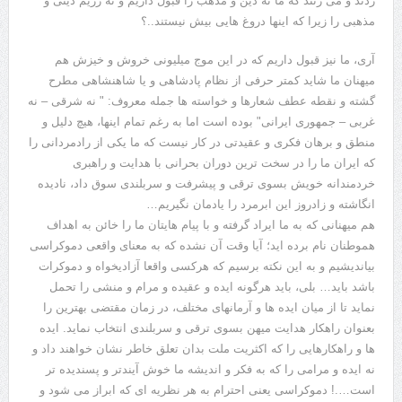
زدند و می زنند که ما نه دین و مذهب را قبول داریم و نه رژیم دینی و
مذهبی را زیرا که اینها دروغ هایی بیش نیستند..؟
آری، ما نیز قبول داریم که در این موج میلیونی خروش و خیزش هم
میهنان ما شاید کمتر حرفی از نظام پادشاهی و یا شاهنشاهی مطرح
گشته و نقطه عطف شعارها و خواسته ها جمله معروف: " نه شرقی – نه
غربی – جمهوری ایرانی" بوده است اما به رغم تمام اینها، هیچ دلیل و
منطق و برهان فکری و عقیدتی در کار نیست که ما یکی از رادمردانی را
که ایران ما را در سخت ترین دوران بحرانی با هدایت و راهبری
خردمندانه خویش بسوی ترقی و پیشرفت و سربلندی سوق داد، نادیده
انگاشته و زادروز این ابرمرد را یادمان نگیریم…
هم میهنانی که به ما ایراد گرفته و با پیام هایتان ما را خائن به اهداف
هموطنان نام برده اید؛ آیا وقت آن نشده که به معنای واقعی دموکراسی
بیاندیشیم و به این نکته برسیم که هرکسی واقعا آزادیخواه و دموکرات
باشد باید… بلی، باید هرگونه ایده و عقیده و مرام و منشی را تحمل
نماید تا از میان ایده ها و آرمانهای مختلف، در زمان مقتضی بهترین را
بعنوان راهکار هدایت میهن بسوی ترقی و سربلندی انتخاب نماید. ایده
ها و راهکارهایی را که اکثریت ملت بدان تعلق خاطر نشان خواهند داد و
نه ایده و مرامی را که به فکر و اندیشه ما خوش آیندتر و پسندیده تر
است….! دموکراسی یعنی احترام به هر نظریه ای که ابراز می شود و