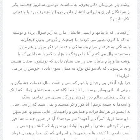
نوشته یار عزیزمان دکتر بحری، به مناسبت نودمین سالروز خجسته یکی
از شیفتگان ایران و ایرانی انتشار دادیم دروغ و مزخرف بود یا واقعیتی
انکار ناپذیر؟
از کسانی که با پیامها و ایمیل هایشان ما را به زیر سوآل برده و نوشته
اند که تا کنون تصور می کردند ما جمعیت و گروهی بدون هیچگونه
وابستگی به فرقه و مرام و مسلکی و فقط در فکر میهن و هم میهن
هستیم؛ سوآل می کنیم آیا ما دروغگو و هزار رنگیم یا شمایانی که با
نوشته ها و پیام هایتان صد در صد نشان دادید که بوقلمون صفت هستید
و به هرسویی که باد موافق بوَزَد به همان سوی بادبان خویش را بر می
افرازید؟
چرا باید آنقدر بی وجدان باشیم که سی و هفت سال خدمات چشمگیر و
میهنی انسانی وطن پرست را نادیده انگاشته و به مقتضای زمانه که اینک
در چنگال مشتی ظالم دین فروش روزگار سپری می نماییم، سنگ
وااسلاما به سینه بزنیم؟ آیا کور و کر هستید و نمی بینید که از سی سال
به اینسو در هر تظاهرات و همایش و راهپیمایی هایی میلیونها هم میهن
ما و شما فریاد "مرگ بر آخوند" سر میدهند؟ آیا در همین چند ماهه اخیر
پس از کودتای مشتی اوباش و الواط بی سروپا، کم کشته و زخمی و
اسیر دادیم…! کشته ها و زخمی ها و اسرایی که یک صدا و همدل فریاد