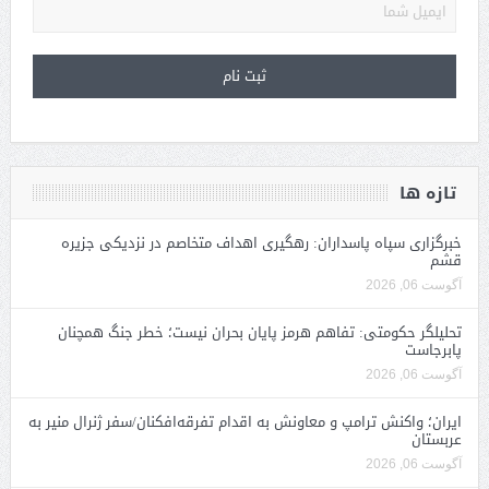
تازه ها
خبرگزاری سپاه پاسداران: رهگیری اهداف متخاصم در نزدیکی جزیره
قشم
آگوست 06, 2026
تحلیلگر حکومتی: تفاهم هرمز پایان بحران نیست؛ خطر جنگ همچنان
پابرجاست
آگوست 06, 2026
ایران؛ واکنش ترامپ و معاونش به اقدام تفرقه‌افکنان/سفر ژنرال منیر به
عربستان
آگوست 06, 2026