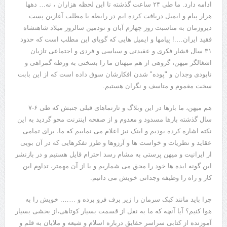
ادامه دارد. ما طی ۲۴ ساعت گذشته تا این لحظه هزاران ، نه… دهها
هزار پیام و ایمیل دریافت کرده ایم در رابطه با مطلب آغازین پست
دیروزمان به مناسبت روز چهارم آبان و نودمین سالروز میلاد شاهنشاه
فقید ایران….! پیامها و ایمیل هایی که گویای این مطلب است که حدود
۳۱ سال فشار فکری و عقیدتی و سیاسی و فردی و اجتماعی تازیان
اشغالگر میهن، گروهی از هم میهنان ما را بسختی به ورطه گمراهی و
نابودی وجدان و "پوده" شدن افکارشان سوق داده است که از این بابت
سخت مغموم و متاسف و نگران هستیم.
هم میهن، ما بارها در این وبلاگ و تارنماهای قبلی جنبش که طی ۶-۷
سال گذشته بارها مسدود و معدوم و از صفحه اینترنت محو گردید به این
نکته اشاره کرده بودیم و اینک نیز اعلام می نماییم که ما، برای تمامی
عقاید و نظریات و خواست ها و آرزوها و طرز تفکرهایی که در آن بویی
از ایرانیت و میهن پرستی به مشام رسد احترام قایل هستیم و در بازنشر
این گونه ایده ها خود را محق می شماریم و یا از آن مهمتر، تداوم این
کار و راه را وظیفه وجدانی خویش می دانیم.
چرا باید مانند کبک سرمان را زیر برف فرو برده و ……. خویش را به
هوا کنیم؟ آیا آنچه که ما به نقل از قسمت بسیار کوتاهی،از بخشی بسیار
آموزنده از کتابی سراسر حقایق درباره اسلام و شیعه و ملایان به قلم و