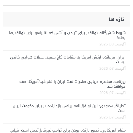
تازه ها
شروط شش‌گانه ذوالقدر برای ترامپ و آشی که نتانیاهو برای ذوالقدرها
پخته!
آگوست 08, 2026
ایران؛ فرمانده ارتش آمریکا به مقامات کاخ سفید: حملات هوایی کافی
نیست
آگوست 07, 2026
روزنامه: محاصره دریایی صادرات نفت ایران را فلج کرد/آمریکا: خفه
خواهند شد
آگوست 07, 2026
تحلیلگر سعودی: این توافق‌نامه پیامی بازدارنده در برابر حکومت ایران
است
آگوست 07, 2026
مقام آمریکایی: تصورِ بازنده بودن برای ترامپ غیرقابل‌تحمل است+فیلم: