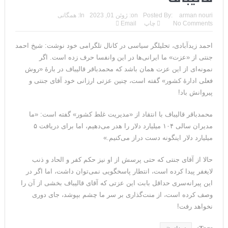
تحلیلگر سعودی: این توافق‌نامه پیامی بازدارنده در برابر حکومت
arman nouri
Posted By:
on:
ژوئن 01, 2023
In:
همگانی
No Comments
چاپ
Email
ایران است
احمد زیدآبادی، تحلیلگر سیاسی در کانال تلگرامی خود نوشت: شیخ احمد
مقام آمریکایی: تصورِ بازنده بودن برای ترامپ غیرقابل‌تحمل
جنتی از «عزت» ما ایرانی‌ها در این وانفسا حرف زده است. اگر
است+فیلم: تحلیل
نمونه‌ای از این عزت همان باشد که محمدباقر قالیباف در بارهٔ «روش
فعلی ادارهٔ کشور» گفته است، چنین عزتی ارزانی خود آقای جنتی و
مقامات آمریکایی: برخی گزارش‌ها موجب گستاخ‌تر شدن حکومت
پیروانش باد!
ایران خواهد شد
محمدباقر قالیباف با انتقاد از «مدیریت غلط کشور» گفته است: «ما
خبرگزاری سپاه پاسداران: رهگیری اهداف متخاصم در نزدیکی جزیره
مدیران سالی ۱۰۴ میلیارد دلار را هدر می‌دهیم، اما برای دریافت ۵
میلیارد دلار اینگونه دست دراز می‌کنیم.»
قشم
حالا از آقای جنتی که حتی پرسش از او نیز حکم کفر و الحاد و ذنب
تحلیلگر حکومتی: تفاهم هرمز پایان بحران نیست؛ خطر جنگ همچنان
لایغفر پیدا کرده است، انتطار پاسخگویی نمی‌توان داشت، اما اگر در
پابرجاست
این پیرانه‌سری حداقل بابت این عزتی که آقای قالیباف بخشی از آن را
وصف کرده است، از منت‌گذاری بر سر ما چشم بپوشد، جای دوری
ایران؛ واکنش ترامپ و معاونش به اقدام تفرقه‌افکنان/سفر ژنرال
نخواهد رفت!
منیر به عربستان