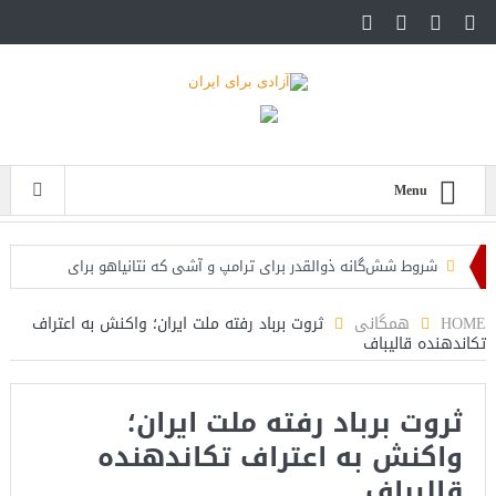
Menu
شروط شش‌گانه ذوالقدر برای ترامپ و آشی که نتانیاهو برای
ذوالقدرها پخته!
HOME
همگانی
ثروت برباد رفته ملت ایران؛ واکنش به اعتراف
تکاندهنده قالیباف
ایران؛ فرمانده ارتش آمریکا به مقامات کاخ سفید: حملات هوایی
کافی نیست
ثروت برباد رفته ملت ایران؛
روزنامه: محاصره دریایی صادرات نفت ایران را فلج کرد/آمریکا: خفه
واکنش به اعتراف تکاندهنده
خواهند شد
قالیباف