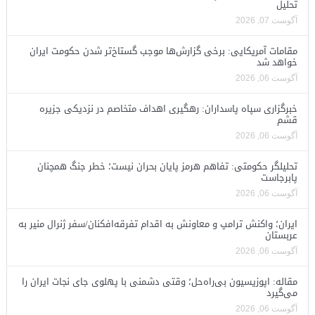
تحلیل
آگوست 07, 2026
مقامات آمریکایی: برخی گزارش‌ها موجب گستاخ‌تر شدن حکومت ایران
خواهد شد
آگوست 06, 2026
خبرگزاری سپاه پاسداران: رهگیری اهداف متخاصم در نزدیکی جزیره
قشم
آگوست 06, 2026
تحلیلگر حکومتی: تفاهم هرمز پایان بحران نیست؛ خطر جنگ همچنان
پابرجاست
آگوست 06, 2026
ایران؛ واکنش ترامپ و معاونش به اقدام تفرقه‌افکنان/سفر ژنرال منیر به
عربستان
آگوست 06, 2026
مقاله: اپوزیسیون بی‌راه‌حل؛ وقتی دشمنی با پهلوی جای نجات ایران را
می‌گیرد
آگوست 06, 2026