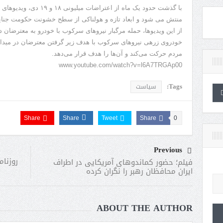
با گذشت حدود یک ماه از اعت
منتش می شود و ابعاد تازه و هولناکی از سطح خشونت حکومت جنایتکا
از این ویدیوها، حمله مرگبار نیروهای سرکوب با خودرو به معترضان د
خودروی زرهی نیروهای سرکوب با هدف زیر گرفتن معترضان در میدان
مردم حرکت می‌کند و آن‌ها را هدف قرار می‌دهد.
www.youtube.com/watch?v=l6A7TRGAp00
Tags:
سیاست
Share
Share
Tweet
Share
0
Previous
روزنام
فیلم؛ حضور کماندوهای آمریکایی در اطراف
ایران محافظان رهبر را نگران کرده
ABOUT THE AUTHOR