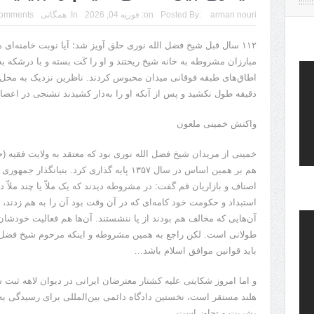
arman nouri
Posted By:
on:
فوریه 04, 2026
In:
همگانی
omments
مبارزان مشروطه به خانه شیخ ریختند و او را کَت بسته و با درشکه به 
اطاق‌های طبقه فوقانی میدان محبوس کردند. ناظرین نزدیک به محل ا
دقیقه طول نکشید و پس از آنکه او را به‌دار کشیدند تشنجی در ا
واکنش خمینی ملعون
خمینی از مریدان شیخ فضل الله نوری بود که معتقد به ولایت فقیه (
اصناف و بازاریان قم گفت: در مشروطه دیدند که یک ملاّ یا چند ملاّ
استبداد و حکومت خود کامه‌ای که در آن وقت بود آن را به هم زدند،
آن‌هایی که مخالف هم بودند از پا ننشستند. آن‌ها هم فعالیت خودشان ر
طولانی است. لکن راجع به همین مشروطه و اینکه مرحوم شیخ فضل ا
باید قوانین موافق اسلام باشد…
هلند مستقر است، نخستین دادگاه دائمی بین‌المللی برای رسیدگی ب
بشریت و تجاوز است.