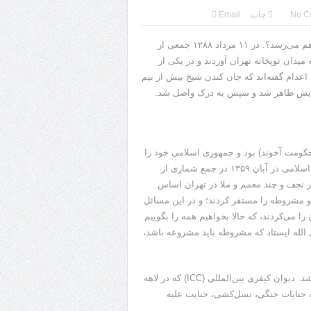
No C
چاپ
Email
۱۱۲ سال قبل شیخ فضل الله نوری حلق آویز شد؛ آیا نوبت خامنه‌ای هم می‌رسد؟. در ۱۱ مرداد ۱۲۸۸ جمعی از
میدان توپخانه تهران آوردند و در یکی از
عدام گفته‌اند که جان کندن شیخ بیش از نیم
عضایش ظاهر شد و سپس به درک واصل شد.
‌حکومت آخوند) بود و جمهوری اسلامی خود را
هم بر همین اساس در سال ۱۳۵۷ پایه گذاری کرد. بنیانگذار جمهوری اسلامی در آبان ۱۳۵۹ در جمع شماری از
 در نجف و چند معمم و ملا در تهران اساس
 و مشروطه را مستقر کردند؛ و در این مسائل
ا می‌کردند، که حالا بخواهیم همه را بگوییم
لله ایستاد که مشروطه باید مشروعه باشد،
و اما امروز شکایتی علیه کشتار معترضان ایرانی در دیوان لاهه ثبت شد. دیوان کیفری بین‌المللی (ICC) که در لاهه
ه جنایات جنگی، نسل‌کشی، جنایت علیه