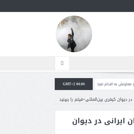
GMT+2 04:04
اقدام تفرقه‌افکنان/سفر ژنرال منیر به عربستان
مقاله: اپوزیسیون بی‌راه‌حل؛ وقتی
ر دیوان کیفری بین‌المللی+فیلم را ببینید
 ایرانی در دیوان