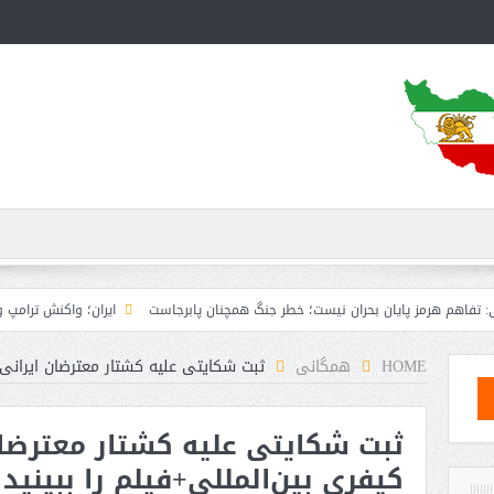
ز پایان بحران نیست؛ خطر جنگ همچنان پابرجاست
ایران؛ واکنش ترامپ و معاونش به 
HOME
همگانی
ثبت شکایتی علیه کشتار معترضان ایرانی د
ثبت شکایتی علیه کشتار معترضان
کیفری بین‌المللی+فیلم را ببینید