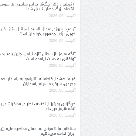
۱۰ تریلیون دلار؛ چگونه جرایم سایبری به سومی
اقتصاد بزرگ جهان تبدیل شد؟
آگوست 06, 2026
ترامپ: پیروزی عبدال السید اسرائیل‌ستیز، خبر
خوبی برای جمهوری‌خواهان است
آگوست 06, 2026
تنگه هرمز؛ از سخنان تازه ترامپ چنین برمیآید 
توافقی به دست نیامده است
آگوست 05, 2026
فیلم؛ هشدار قاطعانه نتانیاهو به پاسدار احمد
وحیدی، سرکرده سپاه پاسداران
آگوست 05, 2026
خبرگزاری رویترز از اختلاف نظر در مذاکرات در با
تنگه هرمز خبر داد
آگوست 05, 2026
سنتکام: ما همچنان به اعمال محاصره علیه رژی
ایران ادامه می‌دهیم