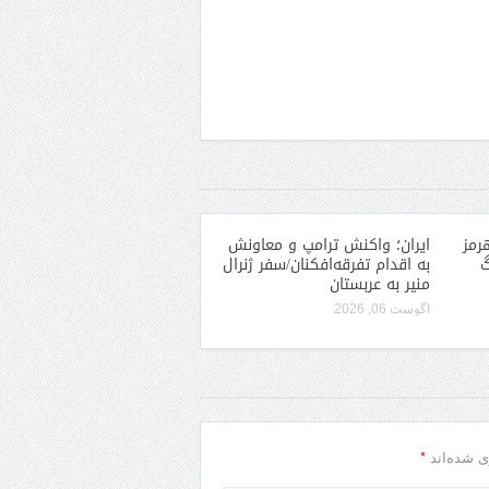
رمز
ایران؛ واکنش ترامپ و معاونش
گ
به اقدام تفرقه‌افکنان/سفر ژنرال
منیر به عربستان
آگوست 06, 2026
*
ی شده‌اند