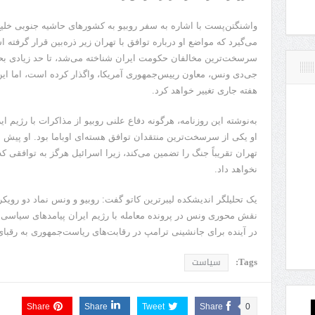
واشنگتن‌پست با اشاره به سفر روبیو به کشورهای حاشیه جنوبی خل
می‌گیرد که مواضع او درباره توافق با تهران زیر ذره‌بین قرار گرفته 
سرسخت‌ترین مخالفان حکومت ایران شناخته می‌شد، تا حد زیادی بحث 
جی‌دی ونس، معاون رییس‌جمهوری آمریکا، واگذار کرده است، اما این و
هفته جاری تغییر خواهد کرد.
به‌نوشته این روزنامه، هرگونه دفاع علنی روبیو از مذاکرات با رژیم ای
او یکی از سرسخت‌ترین منتقدان توافق هسته‌ای اوباما بود. او پیش ا
تهران تقریباً جنگ را تضمین می‌کند، زیرا اسرائیل هرگز به توافقی ک
نخواهد داد.
یک تحلیلگر اندیشکده لیبرترین کاتو گفت: روبیو و ونس نماد دو روی
نقش محوری ونس در پرونده معامله با رژیم ایران پیامدهای سیاسی نیز 
در آینده برای جانشینی ترامپ در رقابت‌های ریاست‌جمهوری به رقبا
Tags:
سیاست
Share
Share
Tweet
Share
0