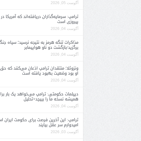
آگوست 05, 2026
ترامپ: سرمایه‌گذاران دریافته‌اند که آمریکا در 
پیروزی است
آگوست 04, 2026
مذاکرات تنگه هرمز به نتیجه نرسید؛ سپاه جنگ 
برگزید/بازگشت دو ناو هواپیمابر
آگوست 04, 2026
ونزوئلا؛ منتقدان ترامپ اذعان می‌کنند که حق 
او بود وضعیت بهبود یافته است
آگوست 04, 2026
دیپلمات حکومتی: ترامپ می‌خواهد یک بار برا
همیشه نسخه ما را بپیچد+تحلیل
آگوست 04, 2026
ترامپ: این آخرین فرصت برای حکومت ایران ا
امیدوارم سر عقل بیایند
آگوست 03, 2026