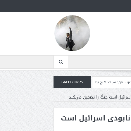
ه: هیچ توافقی را نهایی نخواهیم کرد+تحلیل
GMT+2 06:25
ترامپ: سرمایه‌گذاران دریافته‌اند که 
سرائیل است جنگ را تضمین می‌کند
نابودی اسرائیل است