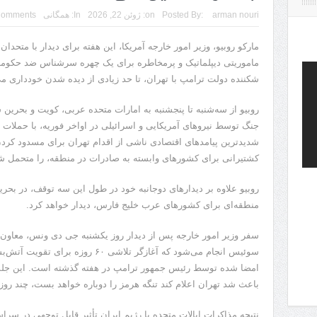
arman nouri
Posted By:
on:
ژوئن 22, 2026
In:
همگانی
Comments
مارکو روبیو، وزیر امور خارجه آمریکا، این هفته برای دیدار با متحد
ماموریتی دیپلماتیک و پرمخاطره برای یک چهره سرشناس ضد حکومت
شکننده دولت ترامپ با تهران، تا حد زیادی از دیده شدن خودداری می
روبیو از سه‌شنبه تا پنجشنبه به امارات متحده عربی، کویت و بحرین
جنگ توسط نیروهای آمریکایی و اسرائیلی در اواخر فوریه، با حملات 
شدیدترین پیامدهای اقتصادی ناشی از اقدام تهران برای مسدود کردن
کشتیرانی برای کشورهای وابسته به صادرات در منطقه، را متحمل ش
روبیو علاوه بر دیدارهای دوجانبه خود در طول این سه توقف، در بحر
منطقه‌ای برای کشورهای عرب خلیج فارس، دیدار خواهد کرد.
سفر وزیر امور خارجه پس از دیدار روز یکشنبه جی دی ونس، معاون ر
سوئیس انجام می‌شود که آغازگر تلاشی ۰
امضا شده توسط رئیس جمهور ترامپ در هفته گذشته است. این جلسه
باعث شد تهران اعلام کند تنگه هرمز را دوباره خواهد بست، چند روز ب
نتیجه مذاکرات ایالات متحده با رژیم ایران تأثیر قابل توجهی در س