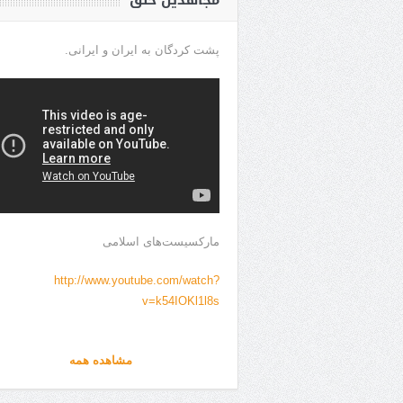
مجاهدین خلق
پشت کردگان به ایران و ایرانی.
مارکسیست‌های اسلامی
http://www.youtube.com/watch?
v=k54IOKl1l8s
مشاهده همه