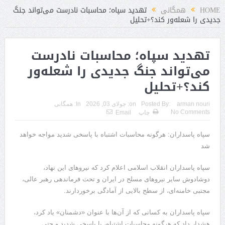
رد
HOME
همگانی
تهدید سپاه؛ محاسبات نادرست می‌تواند جنگ
جدیدی را شعله‌ور کند؟+تحلیل
تهدید سپاه؛ محاسبات نادرست
می‌تواند جنگ جدیدی را شعله‌ور
کند؟+تحلیل
arman nouri
Posted By:
on:
جولای 03, 2026
In:
همگانی
No Comments
چاپ
Email
سپاه پاسداران: هرگونه محاسبات اشتباه با پاسخی شدید مواجه خواهد
شد
سپاه پاسداران انقلاب اسلامی اعلام کرد که نیروهای این نهاد،
دوشادوش سایر نیروهای مسلح در ایران و تحت فرماندهی رهبر عالی،
مجتبی خامنه‌ای، از سطح بالایی از آمادگی برخوردارند.
سپاه پاسداران به کسانی که از آن‌ها با عنوان «دشمنان» یاد کرد،
هشدار داد که هرگونه محاسبات اشتباه، با پاسخی شدید و حتی