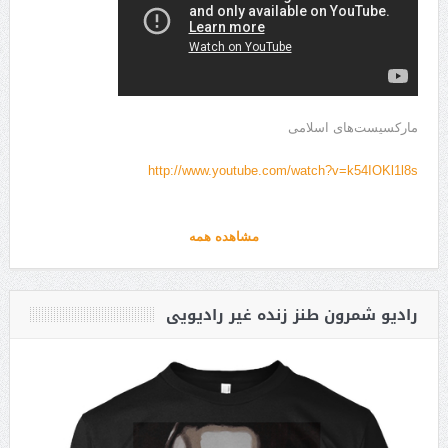
مارکسیست‌های اسلامی
http://www.youtube.com/watch?v=k54IOKl1l8s
مشاهده همه
رادیو شمرون طنز زنده غیر رادیویی