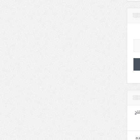
لج
ده