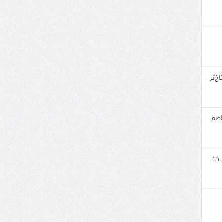
خ‌تر
اصم
ست؛