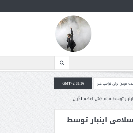
ی ترامپ غیرقابل‌تحمل است+فیلم: تحلیل
GMT+2 03:36
مقامات آمریکایی: برخی گزارش‌ها موجب گ
نبار توسط ماله کش اعظم نگران
لامی اینبار توسط