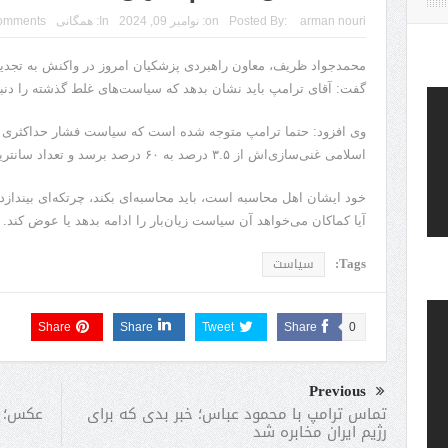
arman nouri
Posted By:
on:
نوامبر 09, 2024
In:
همگانی
omments
محمدجواد ظریف، معاون راهبردی پزشکیان امروز در واکنش به تج
گفت: آقای ترامپ باید نشان بدهد که سیاست‌های غلط گذشته را دنبا
وی افزود: حتما ترامپ متوجه شده است که سیاست فشار حداکثری 
اسلامی غنی‌سازی‌اش از ۳.۵ درصد به ۶۰ درصد برسد و تعداد سانتریفیوژ‌ها نیز افزایش پیدا کند.
خود ایشان اهل محاسبه است، باید محاسبه‌ای بکند، چرتکه‌ای بیندازد
آیا کماکان می‌خواهد آن سیاست زیان‌بار را ادامه بدهد یا عوض کند.
Tags:
سیاست
Share
Share
Tweet
Share
0
Previous
عکس؛ ب
تماس ترامپ با محمود عباس؛ خبر بدی که برای
رژیم ایران مخابره شد