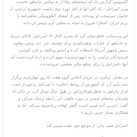
آکسیوس گزارش داد که رسانه‌های وفادار به بنیامین نتانیاهو، نخست
وزیر اسرائیل – که اکثر آنها از آغاز دوره دوم ریاست جمهوری ترامپ، از
حامیان سرسخت او بوده‌اند، پس از امضای الکترونیکی تفاهم‌نامه با
رژیم ایران، آشکارا شروع به حمله به معاون او و تیمش کرده‌اند.
این وب‌سایت خاطرنشان کرد که مجری کانال ۱۴ اسرائیل، کانالی نزدیک
به نتانیاهو، از عبارات توهین‌آمیزی برای توصیف جی. دی. ونس، معاون
رئیس جمهور آمریکا، استفاده کرده و استیو ویتکوف و جارد کوشنر،
فرستادگان ترامپ، را به «یهودستیزی» متهم کرده و ادعا کرده است که
آنها «اسرائیل را برای منافع مالی شخصی فروخته‌اند».
در مقابل، ترامپ، در جریان اجلاس گروه هفت که روز چهارشنبه برگزار
شد، تأیید کرد که کشورش از روابط «عالی» با اسرائیل برخوردار است.
او از نتانیاهو به خاطر همکاری‌اش در طول جنگ تشکر کرد، در حالی که
همزمان پیام‌های ضمنی در مورد ماهیت این رابطه ارسال می‌کرد و
گفت: «بی‌بی آدم خوبی است، گاهی اوقات زیاده‌روی می‌کند، اما ما
همکاری بسیار خوبی داریم.»
اسرائیل قصد ندارد از موضع خود عقب‌نشینی کند