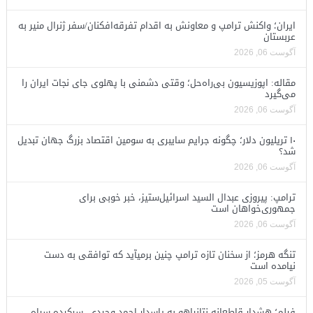
ایران؛ واکنش ترامپ و معاونش به اقدام تفرقه‌افکنان/سفر ژنرال منیر به
عربستان
آگوست 06, 2026
مقاله: اپوزیسیون بی‌راه‌حل؛ وقتی دشمنی با پهلوی جای نجات ایران را
می‌گیرد
آگوست 06, 2026
۱۰ تریلیون دلار؛ چگونه جرایم سایبری به سومین اقتصاد بزرگ جهان تبدیل
شد؟
آگوست 06, 2026
ترامپ: پیروزی عبدال السید اسرائیل‌ستیز، خبر خوبی برای
جمهوری‌خواهان است
آگوست 06, 2026
تنگه هرمز؛ از سخنان تازه ترامپ چنین برمیآید که توافقی به دست
نیامده است
آگوست 05, 2026
فیلم؛ هشدار قاطعانه نتانیاهو به پاسدار احمد وحیدی، سرکرده سپاه