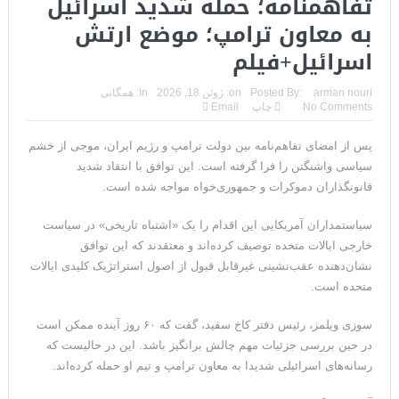
تفاهمنامه؛ حمله شدید اسرائیل
به معاون ترامپ؛ موضع ارتش
اسرائیل+فیلم
arman nouri
Posted By:
on:
ژوئن 18, 2026
In:
همگانی
No Comments
چاپ
Email
پس از امضای تفاهم‌نامه بین دولت ترامپ و رژیم ایران، موجی از خشم
سیاسی واشنگتن را فرا گرفته است. این توافق با انتقاد شدید
قانونگذاران دموکرات و جمهوری‌خواه مواجه شده است.
سیاستمداران آمریکایی این اقدام را یک «اشتباه تاریخی» در سیاست
خارجی ایالات متحده توصیف کرده‌اند و معتقدند که این توافق
نشان‌دهنده عقب‌نشینی غیرقابل قبول از اصول استراتژیک کلیدی ایالات
متحده است.
سوزی ویلمز، رئیس دفتر کاخ سفید، گفت که ۶۰ روز آینده ممکن است
در حین بررسی جزئیات مهم چالش برانگیز باشد. این در حالیست که
رسانه‌های اسرائیلی شدیدا به معاون ترامپ و تیم او حمله کرده‌اند.