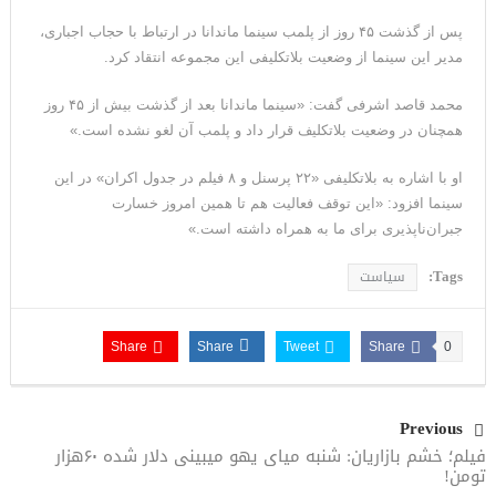
پس از گذشت ۴۵ روز از پلمب سینما ماندانا در ارتباط با حجاب اجباری،
مدیر این سینما از وضعیت بلاتکلیفی این مجموعه انتقاد کرد.
محمد قاصد اشرفی گفت: «سینما ماندانا بعد از گذشت بیش از ۴۵ روز
همچنان در وضعیت بلاتکلیف قرار داد و پلمب آن لغو نشده است.»
او با اشاره به بلاتکلیفی «۲۲ پرسنل و ۸ فیلم در جدول اکران» در این
سینما افزود: «این توقف فعالیت هم تا همین امروز خسارت
جبران‌ناپذیری برای ما به همراه داشته است.»
Tags:
سیاست
Share
Share
Tweet
Share
0
Previous
فیلم؛ خشم بازاریان: شنبه میای یهو میبینی دلار شده ۶۰هزار
تومن!