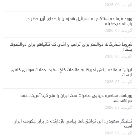
آگوست 09, 2026
ورود فرمانده سنتکام به اسرائیل همزمان با صدای آژیر خطر در
باب‌المندب+فیلم
آگوست 09, 2026
شروط شش‌گانه ذوالقدر برای ترامپ و آشی که نتانیاهو برای ذوالقدرها
پخته!
آگوست 08, 2026
ایران؛ فرمانده ارتش آمریکا به مقامات کاخ سفید: حملات هوایی کافی
نیست
آگوست 07, 2026
روزنامه: محاصره دریایی صادرات نفت ایران را فلج کرد/آمریکا: خفه
خواهند شد
آگوست 07, 2026
تحلیلگر سعودی: این توافق‌نامه پیامی بازدارنده در برابر حکومت ایران
است
آگوست 07, 2026