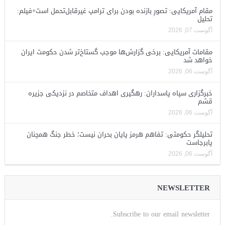
مقام آمریکایی: تصورِ بازنده بودن برای ترامپ غیرقابل‌تحمل است+فیلم:
تحلیل
آگوست 07, 2026
مقامات آمریکایی: برخی گزارش‌ها موجب گستاخ‌تر شدن حکومت ایران
خواهد شد
آگوست 06, 2026
خبرگزاری سپاه پاسداران: رهگیری اهداف متخاصم در نزدیکی جزیره
قشم
آگوست 06, 2026
تحلیلگر حکومتی: تفاهم هرمز پایان بحران نیست؛ خطر جنگ همچنان
پابرجاست
آگوست 06, 2026
NEWSLETTER
Subscribe to our email newsletter.