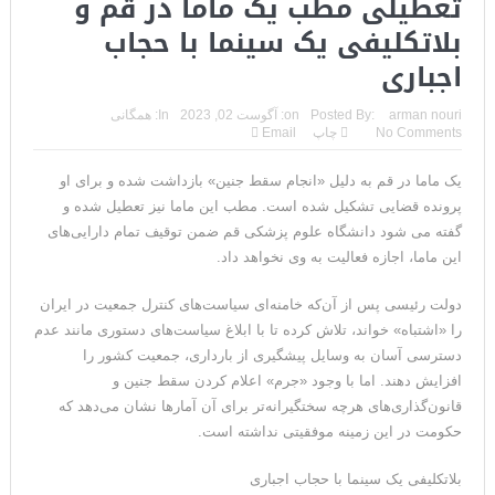
تعطیلی مطب یک ماما در قم و
بلاتکلیفی یک سینما با حجاب
اجباری
arman nouri
Posted By:
on:
آگوست 02, 2023
In:
همگانی
No Comments
چاپ
Email
یک ماما در قم به دلیل «انجام سقط جنین» بازداشت شده و برای او
پرونده قضایی تشکیل شده است. مطب این ماما نیز تعطیل شده و
گفته می شود دانشگاه علوم پزشکی قم ضمن توقیف تمام دارایی‌های
این ماما، اجازه فعالیت به وی نخواهد داد.
دولت رئیسی پس از آن‌که خامنه‌ای سیاست‌های کنترل جمعیت در ایران
را «اشتباه» خواند، تلاش کرده‌ تا با ابلاغ سیاست‌های دستوری مانند عدم
دسترسی آسان به وسایل پیشگیری از بارداری، جمعیت کشور را
افزایش دهند. اما با وجود «جرم» اعلام کردن سقط جنین و
قانون‌گذاری‌های هرچه‌ سختگیرانه‌تر برای آن آمارها نشان می‌دهد که
حکومت در این زمینه موفقیتی نداشته است.
بلاتکلیفی یک سینما با حجاب اجباری