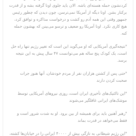
کردنشون حمله هسته‌ای باشه. الان باید جلوی اونا گرفته بشه و از قدرت
می‌دهیم
برکنار بشن. اونا دیگه از آمریکا نمی‌ترسن، چون دیدن که چطور رئیس
جمهور وقتی این همه آدم رو کشت و درخواست مذاکره و توافق کرد،
هیچ کاری نکرد. اونا آمریکا رو ضعیف و ترسو می‌بینن که بهشون حمله
کنه.
*نتیجه‌گیری آمریکایی که او می‌گوید این است که تغییر رژیم تنها راه حل
است، یک کودک پنج ساله هم می‌توانست ۴۷ سال پیش به این نتیجه
برسد.
*حتی پس از کشتن هزاران نفر از مردم خودشان، آنها هنوز جرات
صحبت کردن دارند
*این تاکتیک‌های تأخیری ایران است، روزی نیروهای آمریکایی توسط
موشک‌های ایرانی غافلگیر می‌شوند
*رهبر آهنین باید برای همیشه از بین برود. او به شدت شرور است و
فقط می‌خواهد در قدرت بماند
*این رژیم شیطانی به تازگی بیش از ۴۰۰۰۰ ایرانی را در خیابان‌ها کشته،