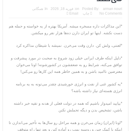
مقاله: اپوزیسیون بی‌راه‌حل؛ وقتی دشمنی با پهلوی جای نجات
arman nouri
Posted By:
on:
فوریه 18, 2026
In:
همگانی
No Comments
چاپ
Email
ایران را می‌گیرد
*این مذاکرات داره مسخره میشه. آمریکا بهتره از یه خواسته و حمله هم
۱۰ تریلیون دلار؛ چگونه جرایم سایبری به سومین اقتصاد بزرگ جهان
دست نکشه. اینها تو ایران دارن ده‌ها هزار نفر رو میکشن.
تبدیل شد؟
*لعنتی، ولش کن. دارن وقت می‌خرن. نمیشه با شیطان مذاکره کرد
ترامپ: پیروزی عبدال السید اسرائیل‌ستیز، خبر خوبی برای
*دلیل اینکه طرف ایرانی خیلی زود شروع به صحبت در مورد پیشرفت و
جمهوری‌خواهان است
توافق می‌کنه، شرایط رو به ضعفشون در کشورشونه! اونا می‌خوان
تنگه هرمز؛ از سخنان تازه ترامپ چنین برمیآید که توافقی به دست
معترضین ناامید باشن و به همین خاطر همه این کارها رو می‌کنن!
نیامده است
*یه کشور غنی از نفت و انرژی خورشیدی چقدر می‌تونه به یه برنامه
انرژی هسته‌ای نیاز داشته باشه؟
فیلم؛ هشدار قاطعانه نتانیاهو به پاسدار احمد وحیدی، سرکرده
*بیایید امیدوار باشیم که همه در دولت فعلی از هدنه و تقیه خبر داشته
سپاه پاسداران
باشن، تشخیص بدن و دیگه تحملش نکنن
خبرگزاری رویترز از اختلاف نظر در مذاکرات در باره تنگه هرمز خبر داد
*اونا (ایران) زمان می‌خرن و همه مراحل رو سال‌ها به تأخیر می‌اندازن تا
سنتکام: ما همچنان به اعمال محاصره علیه رژیم ایران ادامه
اینکه با کمک چین و روسیه بمب رو آماده کنن و بعد تنها راه متوقف