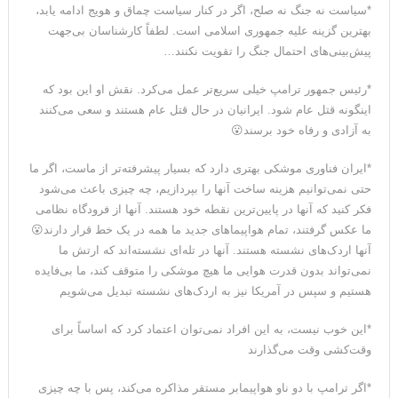
*سیاست نه جنگ نه صلح، اگر در کنار سیاست چماق و هویج ادامه یابد،
بهترین گزینه علیه جمهوری اسلامی است. لطفاً کارشناسان بی‌جهت
پیش‌بینی‌های احتمال جنگ را تقویت نکنند…
*رئیس جمهور ترامپ خیلی سریع‌تر عمل می‌کرد. نقش او این بود که
اینگونه قتل عام شود. ایرانیان در حال قتل عام هستند و سعی می‌کنند
به آزادی و رفاه خود برسند😮
*ایران فناوری موشکی بهتری دارد که بسیار پیشرفته‌تر از ماست، اگر ما
حتی نمی‌توانیم هزینه ساخت آنها را بپردازیم، چه چیزی باعث می‌شود
فکر کنید که آنها در پایین‌ترین نقطه خود هستند. آنها از فرودگاه نظامی
ما عکس گرفتند، تمام هواپیماهای جدید ما همه در یک خط قرار دارند😮
آنها اردک‌های نشسته هستند. آنها در تله‌ای نشسته‌اند که ارتش ما
نمی‌تواند بدون قدرت هوایی ما هیچ موشکی را متوقف کند، ما بی‌فایده
هستیم و سپس در آمریکا نیز به اردک‌های نشسته تبدیل می‌شویم
*این خوب نیست، به این افراد نمی‌توان اعتماد کرد که اساساً برای
وقت‌کشی وقت می‌گذارند
*اگر ترامپ با دو ناو هواپیمابر مستقر مذاکره می‌کند، پس با چه چیزی