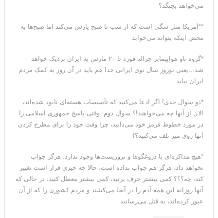
می‌خواهد بجنگد؟
**آمریکا مثل سگی است که از شب تا صبح پارس می‌کند اما صبح‌ها به
محض اینکه بتواند می‌خوابد
*گروه ناو هواپیمابر جرالد فورد تا ۲۰ مارس به ایران نزدیک خواهد
شد…یعنی نوروز سال نوی ایرانی خدا هم باید در آن روز به کمک مردم
ایران بیاید
*دو سوال جدی! اگر ادعا می‌کنید که تأسیسات هسته‌ای نابود شده‌اند،
الان از آنها چه می‌خواهید!؟ سوال دوم: وقتی پاسخ جمهوری اسلامی را
در مورد خطوط قرمز خود می‌دانید، چرا وقت خود را برای مطرح کردن
آنها روی میز تلف می‌کنید؟!
*هیچ مذاکره‌ای با دروغگوها و تروریست‌ها وجود ندارد، هرگز جواب
نخواهد داد، هرگز هم جواب نداده است، حالا چه چیزی قرار است تغییر
کند، چه؟؟؟ کمی بیشتر حرف بزنید، کمی بیشتر معطل کنید، در حالی که
آنها روزانه این همه آدم را در آنجا می‌کشند و مردم کشوری را که از آن
عبور کرده‌اند، به قتل می‌رسانند