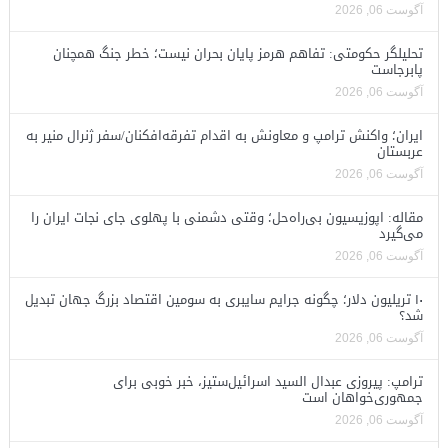
آگوست 06, 2026
تحلیلگر حکومتی: تفاهم هرمز پایان بحران نیست؛ خطر جنگ همچنان
پابرجاست
آگوست 06, 2026
ایران؛ واکنش ترامپ و معاونش به اقدام تفرقه‌افکنان/سفر ژنرال منیر به
عربستان
آگوست 06, 2026
مقاله: اپوزیسیون بی‌راه‌حل؛ وقتی دشمنی با پهلوی جای نجات ایران را
می‌گیرد
آگوست 06, 2026
۱۰ تریلیون دلار؛ چگونه جرایم سایبری به سومین اقتصاد بزرگ جهان تبدیل
شد؟
آگوست 06, 2026
ترامپ: پیروزی عبدال السید اسرائیل‌ستیز، خبر خوبی برای
جمهوری‌خواهان است
آگوست 06, 2026