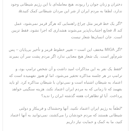
دختران و زنان جوان را ربوده، هیچ معامله‌ای با این رژیم شیطانی وجود
ندارد، لطفا به مردم ایران از شر این مردان شیطانی کمک کنید🙏
*اگر یک خط قرمز مثل چراغ راهنمایی که هرگز قرمز نمی‌شود، عمل
کند 🚦، فجایع اجتناب‌ناپذیر می‌شوند هشداری که اجرا نشود، فقط تزیین
است. جان انسان‌ها شعار نیست
*اگر MIGA مخفف این است – تغییر خطوط قرمز و تأخیر بی‌پایان – پس
شرم‌آور است. یک شعار هیچ معنایی ندارد اگر مردم پشت سر آن بمیرند
*فقط یک نفر به این مذاکرات امید داشت و آن شخص ترامپ بود، و
ترامپ در هر جلسه مذاکره تحقیر می‌شود، اما او هنوز نفهمیده است که
اعتماد به شیطان اشتباه است و نمی‌توان با شیطان مذاکره کرد. او باید
بفهمد که تا زمانی که به مردم ایران اعتماد نکند، هزینه سنگینی خواهد
پرداخت. آیا او تظاهرات هفته گذشته ایران را ندید؟
*لطفاً به رژیم ایران اعتماد نکنید، آنها وحشتناک و فریبکار و دولتی
شیطانی هستند که مردم خودشان را می‌کشند، نمی‌توانید به آنها اعتماد
کنید، ما به کمک و حمایت نیاز داریم