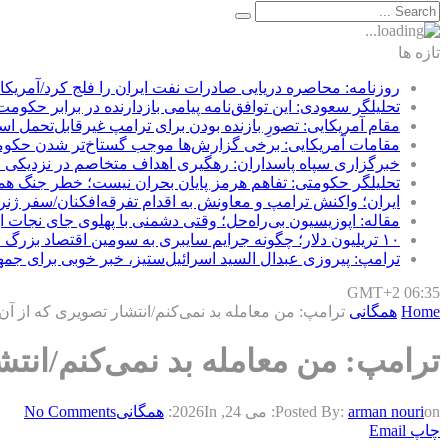
تازه ها
روزنامه: محاصره دریایی صادرات نفت ایران را فلج کرد/آمریکا
تحلیلگر سعودی: این توافق‌نامه پیامی بازدارنده در برابر حکوم
مقام آمریکایی: تصورِ بازنده بودن برای ترامپ غیرقابل‌تحمل ا
مقامات آمریکایی: برخی گزارش‌ها موجب گستاخ‌تر شدن حکوم
خبرگزاری سپاه پاسداران: رهگیری اهداف متخاصم در نزدیکی
تحلیلگر حکومتی: تفاهم هرمز پایان بحران نیست؛ خطر جنگ ه
ایران؛ واکنش ترامپ و معاونش به اقدام تفرقه‌افکنان/سفر ژنر
مقاله: اپوزیسیون بی‌راه‌حل؛ وقتی دشمنی با پهلوی جای نجات ای
۱۰ تریلیون دلار؛ چگونه جرایم سایبری به سومین اقتصاد بزرگ جهان تبدیل شد؟
ترامپ: پیروزی عبدال السید اسرائیل‌ستیز، خبر خوبی برای جم
GMT+2 06:35
Home
همگانی
ترامپ: من معامله بد نمی‌کنم/انتشار تصویری که از آن
ترامپ: من معامله بد نمی‌کنم/انتش
on:
arman nouri
Posted By:
می 24, 2026
In:
همگانی
No Comments
چاپ
Email