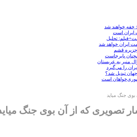
: خفه خواهند شد
ت ایران است
ست+فیلم: تحلیل
ت ایران خواهد شد
 جزیره قشم
مچنان پابرجاست
ال منیر به عربستان
ران را می‌گیرد
هوری‌خواهان است
 بوی جنگ میاید
ار تصویری که از آن بوی جنگ میاید