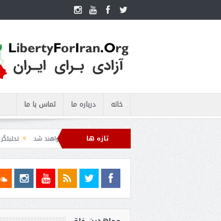
خانه
درباره ما
تماس با ما
تازه ها
ره دریایی صادرات نفت ایران را فلج کرد/آمریکا: خفه خواهند شد
تحلیلگر سعودی: این 
 عبدال السید اسرائیل‌ستیز، خبر خوبی برای جمهوری‌خواهان است