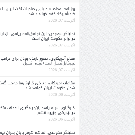
روزنامه: محاصره دریایی صادرات نفت ایران را ف
کرد/آمریکا: خفه خواهند شد
آگوست 07, 2026
تحلیلگر سعودی: این توافق‌نامه پیامی بازدارن
در برابر حکومت ایران است
آگوست 07, 2026
مقام آمریکایی: تصورِ بازنده بودن برای ترامپ
غیرقابل‌تحمل است+فیلم: تحلیل
آگوست 07, 2026
مقامات آمریکایی: برخی گزارش‌ها موجب گستا
شدن حکومت ایران خواهد شد
آگوست 06, 2026
خبرگزاری سپاه پاسداران: رهگیری اهداف متخ
در نزدیکی جزیره قشم
آگوست 06, 2026
تحلیلگر حکومتی: تفاهم هرمز پایان بحران نی