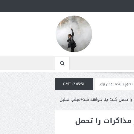
GMT+2 05:51
ه بودن برای ترامپ غیرقابل‌تحمل است+فیلم: تحلیل
مقامات آمریکایی: برخی گزارش‌
ت را تحمل کند؛ چه خواهد شد+فیلم: تحلیل
 مذاکرات را تحمل