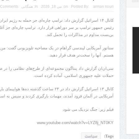
arman nouri
Posted By:
on:
می 18, 2026
In:
همگانی
 Comments
کانال ۱۴ اسرائیل گزارش داد: ترامپ چاره‌ای جز حمله به رژیم ای
رئیس جمهور ترامپ بر سر دوراهی قرار دارد. ترامپ چاره‌ای جز آغاز 
بن‌بست مداوم در مذاکرات را تحمل کند.
سناتور آمریکایی لیندسی گراهام در یک مصاحبه تلویزیونی گفت: من 
هستم. آنها را سخت‌تر هدف قرار دهید.
سی‌ان‌ان گزارش داد پنتاگون مجموعه‌ای از طرح‌های نظامی را در
حملات علیه جمهوری اسلامی، آماده کرده است.
کانال ۱۳ اسرائیل گزارش داد در ۲۴ ساعت گذشته د
آمریکایی در آلمان فرود آمدند، مهمات بارگیری کردند و سپس به اسرا
فیلم زیر: جنگ نزدیک می شود
www.youtube.com/watch?v=LYZ8j_NT0KY
Tags:
سیاست