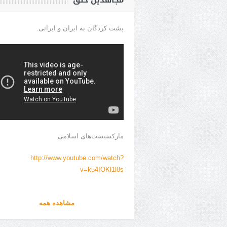
مجاهدین خلق
پشت کردگان به ایران و ایرانی.
مارکسیست‌های اسلامی
http://www.youtube.com/watch?
v=k54IOKl1l8s
مشاهده همه