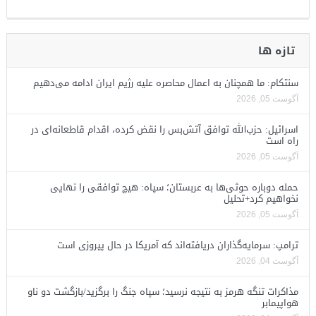
تازه ها
سنتکام: ما همچنان به اعمال محاصره علیه رژیم ایران ادامه می‌دهیم
آگوست 05, 2026
اسرائیل: حزب‌الله توافق آتش‌بس را نقض کرده، اقدام قاطعانه‌ای در
راه است
آگوست 05, 2026
حمله دوباره حوثی‌ها به عربستان؛ سپاه: هیچ توافقی را نهایی
نخواهیم کرد+تحلیل
آگوست 05, 2026
ترامپ: سرمایه‌گذاران دریافته‌اند که آمریکا در حال پیروزی است
آگوست 04, 2026
مذاکرات تنگه هرمز به نتیجه نرسید؛ سپاه جنگ را برگزید/بازگشت دو ناو
هواپیمابر