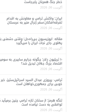
خطر جنگ همچنان پابرجاست
آگوست 06, 2026
ایران؛ واکنش ترامپ و معاونش به اقدام
تفرقه‌افکنان/سفر ژنرال منیر به عربستان
آگوست 06, 2026
مقاله: اپوزیسیون بی‌راه‌حل؛ وقتی دشمنی با
پهلوی جای نجات ایران را می‌گیرد
آگوست 06, 2026
۱۰ تریلیون دلار؛ چگونه جرایم سایبری به سومی
اقتصاد بزرگ جهان تبدیل شد؟
آگوست 06, 2026
ترامپ: پیروزی عبدال السید اسرائیل‌ستیز، خبر
خوبی برای جمهوری‌خواهان است
آگوست 06, 2026
تنگه هرمز؛ از سخنان تازه ترامپ چنین برمیآید 
توافقی به دست نیامده است
آگوست 05, 2026