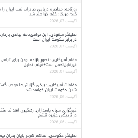
روزنامه: محاصره دریایی صادرات نفت ایران را ف
کرد/آمریکا: خفه خواهند شد
آگوست 07, 2026
تحلیلگر سعودی: این توافق‌نامه پیامی بازدارن
در برابر حکومت ایران است
آگوست 07, 2026
مقام آمریکایی: تصورِ بازنده بودن برای ترامپ
غیرقابل‌تحمل است+فیلم: تحلیل
آگوست 07, 2026
مقامات آمریکایی: برخی گزارش‌ها موجب گستا
شدن حکومت ایران خواهد شد
آگوست 06, 2026
خبرگزاری سپاه پاسداران: رهگیری اهداف متخ
در نزدیکی جزیره قشم
آگوست 06, 2026
تحلیلگر حکومتی: تفاهم هرمز پایان بحران نی