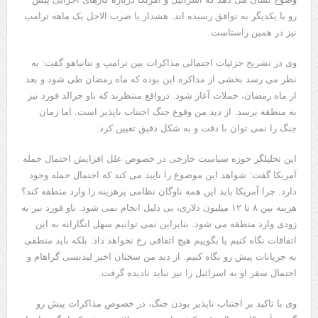
رو با یکدیگر به توافق رسیده اند. هشدار یا ضرب الاجل یک ماهه ترامپ
نیز در همین راستاست.
وی در تشریح جزئیات احتمالی مذاکرات بین ترامپ و نتانیاهو گفت: به
نظر می رسد بخشی از مذاکره این بوده که ماه رمضان طی شود و بعد
از ماه رمضان، حملات آغاز شود. درواقع منتظرند که ناو جرالد فورد نیز
به منطقه برسد. از دید من وقوع جنگ اجتناب ناپذیر است. اما زمان
جنگ را نمی توان با دقت و به شکل دقیق تعیین کرد.
این تحلیلگر حوزه سیاست خارجی در خصوص علل افزایش احتمال حمله
آمریکا گفت: شواهد این موضوع را تایید می کند که احتمال حمله وجود
دارد. چرا آمریکا باید این همه ناوگان نظامی پرهزینه را وارد منطقه کند؟
هزینه بین ۸ تا ۱۲ میلیون دلاری، بی دلیل انجام نمی شود. ناو فورد نیز به
زودی وارد منطقه می شود. بنابراین نمی توانیم سهل انگارانه به این
اتفاقات نگاه کنیم یا بگوییم هیچ اتفاقی رخ نخواهد داد. بلکه باید منطقی
به جریانات پیش رو نگاه کنیم. از دید من سخنان اخیر لیدنسی گراهام و
احتمال سفر او به اسرائیل را نیز نباید نادیده گرفت.
وی با تاکید بر اجتناب ناپذیر بودن جنگ، در خصوص مذاکرات پیش رو