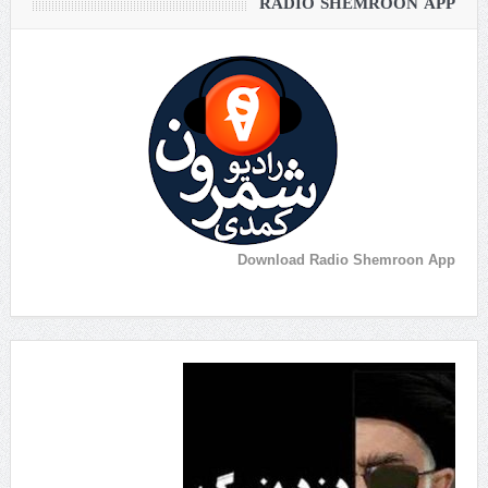
RADIO SHEMROON APP
Download Radio Shemroon App