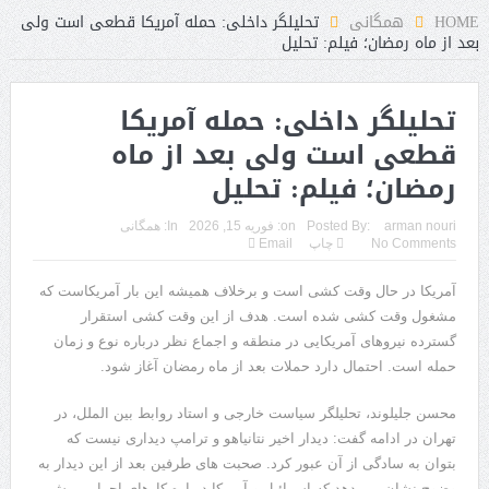
HOME
همگانی
تحلیلگر داخلی: حمله آمریکا قطعی است ولی
بعد از ماه رمضان؛ فیلم: تحلیل
تحلیلگر داخلی: حمله آمریکا
قطعی است ولی بعد از ماه
رمضان؛ فیلم: تحلیل
arman nouri
Posted By:
on:
فوریه 15, 2026
In:
همگانی
No Comments
چاپ
Email
آمریکا در حال وقت کشی است و برخلاف همیشه این بار آمریکاست که
مشغول وقت کشی شده است. هدف از این وقت کشی استقرار
گسترده نیروهای آمریکایی در منطقه و اجماع نظر درباره نوع و زمان
حمله است. احتمال دارد حملات بعد از ماه رمضان آغاز شود.
محسن جلیلوند، تحلیلگر سیاست خارجی و استاد روابط بین الملل، در
تهران در ادامه گفت: دیدار اخیر نتانیاهو و ترامپ دیداری نیست که
بتوان به سادگی از آن عبور کرد. صحبت های طرفین بعد از این دیدار به
وضوح نشان می دهد که اسرائیل و آمریکا درباره کارهای اجرایی پیش