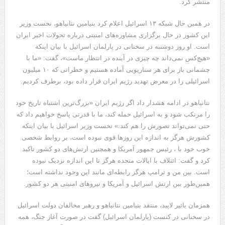
منتشر کرد.
در همین حال شبکه ۱۳ اسرائیل اعلام کرد بنیامین نتانیاهو، نخست وزیر
این کشور در حال برگزاری مشاوره‌های امنیتی درباره تحولات اخیر ایران
است. او روز دوشنبه در سخنانی در پارلمان اسرائیل با بیان اینکه
«هیچ‌کس نمی‌داند چه چیزی در آینده در انتظار ماست»، گفت: «ما با
چشمانی باز برای هر سناریویی آماده هستیم و خطراتی که ۱۰ میلیون
اسرائیلی را در معرض تهدید رژیم ایران قرار داده بود، برطرف کردیم.
نتانیاهو در ادامه هشدار داد اگر رژیم ایران «بزرگ‌ترین اشتباه تاریخ خود
را مرتکب شود و به اسرائیل حمله کند، ما با قدرتی پاسخ خواهیم داد که
حتی نمی‌تواند تصورش را هم کند.» نخست وزیر اسرائیل با بیان اینکه
کشورش هرگز به اندازه این روزها قوی نبوده است، بر روابط شخصی
خوب خود با ، رئیس جمهور آمریکا و همچنین ارتش‌های دو کشور تاکید
کرد و گفت: ائتلاف با ایالات متحده هرگز تا این اندازه نزدیک نبوده
است. بین من و ترامپ هرگز رابطه‌ای مانند این وجود نداشته است؛
همین‌طور بین ارتش اسرائیل و آمریکا و نیروهای امنیتی هر دو کشور.
همزمان یائیر لاپید، منتقد بنیامین نتانیاهو و رهبر مخالفان دولت اسرائیل
در سخنانی در کنست (پارلمان اسرائیل) گفت در صورت آغاز جنگ، همه