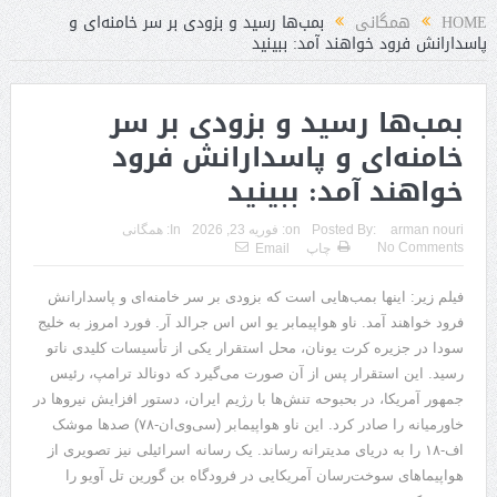
HOME
همگانی
بمب‌ها رسید و بزودی بر سر خامنه‌ای و
پاسدارانش فرود خواهند آمد: ببینید
بمب‌ها رسید و بزودی بر سر
خامنه‌ای و پاسدارانش فرود
خواهند آمد: ببینید
arman nouri
Posted By:
on:
فوریه 23, 2026
In:
همگانی
No Comments
چاپ
Email
فیلم زیر: اینها بمب‌هایی است که بزودی بر سر خامنه‌ای و پاسدارانش
فرود خواهند آمد. ناو هواپیمابر یو اس اس جرالد آر. فورد امروز به خلیج
سودا در جزیره کرت یونان، محل استقرار یکی از تأسیسات کلیدی ناتو
رسید. این استقرار پس از آن صورت می‌گیرد که دونالد ترامپ، رئیس
جمهور آمریکا، در بحبوحه تنش‌ها با رژیم ایران، دستور افزایش نیروها در
خاورمیانه را صادر کرد. این ناو هواپیمابر (سی‌وی‌ان-۷۸) صدها موشک
اف-۱۸ را به دریای مدیترانه رساند. یک رسانه اسرائیلی نیز تصویری از
هواپیماهای سوخت‌رسان آمریکایی در فرودگاه بن‌ گورین تل آویو را