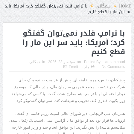
HOME
همگانی
با ترامپ قلدر نمی‌توان گفتگو کرد؛ آمریکا: باید
سر این مار را قطع کنیم
با ترامپ قلدر نمی‌توان گفتگو
کرد؛ آمریکا: باید سر این مار را
قطع کنیم
arman nouri
Posted By:
on:
سپتامبر 23, 2025
In:
همگانی
No Comments
چاپ
Email
پزشکیان، رئیس‌جمهور خامنه ای، پیش از عزیمت به نیویورک برای
شرکت در نشست مجمع عمومی سازمان ملل، و در حالی که موضوع
دیدار احتمالی او با ترامپ هم مطرح شده، گفت: با کسی که می‌خواهد
زور بگوید، قلدری کند، تخریب و شیطنت کند، نمی‌توان گفت‌وگو کرد.
همزمان علی لاریجانی، دیر شورای عالی امنیت رژیم خامنه ای گفت:
اروپایی‌ها قرار بود بعد از توافق ما با آژانس اتمی، اسنپ‌بک (فعال شدن
مکانیسم ماشه) را پس بگیرند. این توافق انجام شد و وزیر امور خارجه