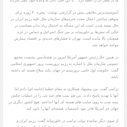
ما در مصر آن را امضا کرد… با این حال، آنان به وعده خود عمل نکردند.
آسوشیتدپرس دقایقی پیش در گزارشی نوشت: پنجره ۳۰ روزه برای
متوقف ساختن اعمال مجدد تحریم‌های سازمان ملل علیه رژیم ایران در
حال بسته شدن است که این مسأله به احتمال زیاد بدان معناست در
حالی که تنش‌ها بر خاورمیانه بر سر جنگ اسرائیل و حماس در غزه
همچنان بالا مانده است، تهران با فشارهای جدیدی بر اقتصاد بیمارش
مواجه خواهد شد.
در همین حال رئیس جمهور آمریکا امروز در هشتادمین نشست مجمع
عمومی سازمان ملل با اشاره به رژیم تروریست پرور جمهوری اسلامی
گفت: حکومت اول حامی تروریسم در جهان نباید سلاح هسته ای داشته
باشد.
ترامپ گفت: من پیشنهاد همکاری به مقام عظما (خامنه ای) دادم اما
آنها با تهدید پاسخ دادند. من هم بمب های چند تنی را در عملیات چکش
نیمه شب به روی سایت های هسته ای آنها انداختم. هیچ کشور دیگری در
جهان جز آمریکا قادر نبود تأسیسات هسته‌ای آنها را نابود کند.
از سوی دیگر نماینده دولت ترامپ در خاورمیانه گفت: رژیم ایران و