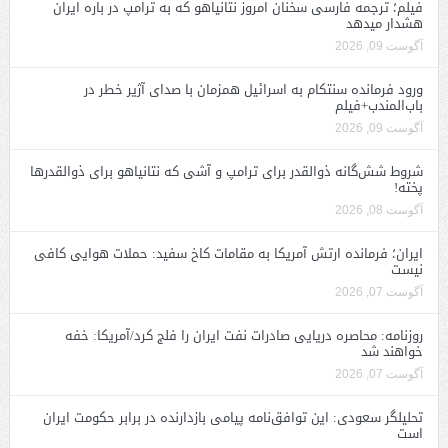
فیلم؛ ترجمه فارسی سخنان امروز نتانیاهو که به ترامپ در باره ایران
هشدار میدهد
آگوست 09, 2026
ورود فرمانده سنتکام به اسرائیل همزمان با صدای آژیر خطر در
باب‌المندب+فیلم
آگوست 09, 2026
شروط شش‌گانه ذوالقدر برای ترامپ و آشی که نتانیاهو برای ذوالقدرها
پخته!
آگوست 08, 2026
ایران؛ فرمانده ارتش آمریکا به مقامات کاخ سفید: حملات هوایی کافی
نیست
آگوست 07, 2026
روزنامه: محاصره دریایی صادرات نفت ایران را فلج کرد/آمریکا: خفه
خواهند شد
آگوست 07, 2026
تحلیلگر سعودی: این توافق‌نامه پیامی بازدارنده در برابر حکومت ایران
است