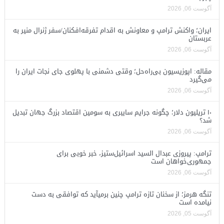
آگوست 06, 2026
ایران؛ واکنش ترامپ و معاونش به اقدام تفرقه‌افکنان/سفر ژنرال منیر به
عربستان
آگوست 06, 2026
مقاله: اپوزیسیون بی‌راه‌حل؛ وقتی دشمنی با پهلوی جای نجات ایران را
می‌گیرد
آگوست 06, 2026
۱۰ تریلیون دلار؛ چگونه جرایم سایبری به سومین اقتصاد بزرگ جهان تبدیل
شد؟
آگوست 06, 2026
ترامپ: پیروزی عبدال السید اسرائیل‌ستیز، خبر خوبی برای
جمهوری‌خواهان است
آگوست 06, 2026
تنگه هرمز؛ از سخنان تازه ترامپ چنین برمیآید که توافقی به دست
نیامده است
آگوست 05, 2026