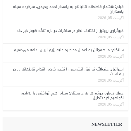
فیلم؛ هشدار قاطعانه نتانیاهو به پاسدار احمد وحیدی، سرکرده سپاه
پاسداران
آگوست 05, 2026
خبرگزاری رویترز از اختلاف نظر در مذاکرات در باره تنگه هرمز خبر داد
آگوست 05, 2026
سنتکام: ما همچنان به اعمال محاصره علیه رژیم ایران ادامه می‌دهیم
آگوست 05, 2026
اسرائیل: حزب‌الله توافق آتش‌بس را نقض کرده، اقدام قاطعانه‌ای در
راه است
آگوست 05, 2026
حمله دوباره حوثی‌ها به عربستان؛ سپاه: هیچ توافقی را نهایی
نخواهیم کرد+تحلیل
آگوست 05, 2026
NEWSLETTER