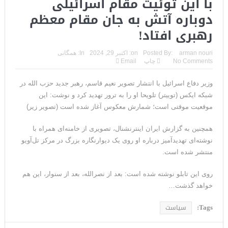
با این توئیت مقام اسرائیلی
دوباره آتش به جان مقام معظم
رهبری افتاد!
arman nouri
Posted By:
on:
اکتبر 29, 2024
In:
همگانی
No Comments
چاپ
Email
وزیر دفاع اسرائیل با انتشار تصویر نعیم قاسم، رهبر جدید حزب الله در
شبکه ایکس (توییتر) تلویحا او را به ترور تهدید کرد و نوشت: این
موقعیت موقتی است؛ شمارش معکوس آغاز شده است (تصویر زیر)
همچنین به گزارش ایران اینترنشنال، تصویری از خامنه‌ای همراه با
نوشته‌ای تهدیدآمیز درباره او روی یک دیوارنگاره بزرگ در مرکز تل‌آویو
منتشر شده است.
روی این تابلو نوشته شده است: بعد از نصرالله، بعد از سنوار، این هم
خواهد گذشت…
Tags:
سیاست