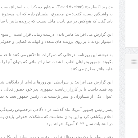
«دیوید اکسلرود» (David Axelrod)، مشاور دموکرا
به واشنگتن پست، گفت: «در مجموع، اطمینان دارم که این موضوع بر
باید گفت که هیچ‌کس در تیم بایدن مایل نیست که پرونده هانتر تا سال 
این گزارش می افزاید: هانتر بایدن درست زمانی قرار است از سوی
امیدوار بودند تا بر روی پرونده های متعدد و اتهامات قضایی و حقوق
به نوشته این روزنامه، درحالی که دموکرات ها تلاش می کنند تا حد 
بگویند، جمهوریخواهان اغلب با شدت تمام اتهاماتی که بتوان آنها را
علیه هانتر مطرح می کنند.
این گزارش می افزاید: در شرایطی این روزها هاله‌ای از دادگاهی ش
وی قصد داشت تا در کارزار ریاست جمهوری پدر خود حضور فعالی داشته
عنوان یکی از مشاوران و استراتژیست های رئیس جمهور بعید به نظ
پسر رئیس جمهور آمریکا ماه گذشته در دادگاهی درخصوص رسیدگی ب
اعلام بیگناهی کرد و این بدان معناست که مشکلات حقوقی بایدن پسر 
در انتخابات سال ۲۰۲۴ آمریکا خواهد بود.
رقیب اصلی بایدن یعنی دونالد ترامپ، رئیس‌جمهور سابق آمریکا و مت