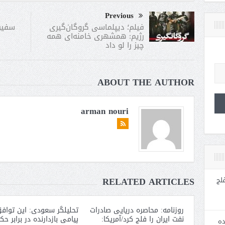
Previous
سفیر:
فیلم؛ دیپلماسی گروگان‌گیری
رژیم: همشهری خامنه‌ای‌ همه
چیز را لو داد
ABOUT THE AUTHOR
arman nouri
RELATED ARTICLES
لج
روزنامه: محاصره دریایی صادرات
تحلیلگر سعودی: این توافق
نفت ایران را فلج کرد/آمریکا:
پیامی بازدارنده در برابر ح
ده