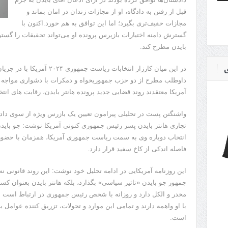
قبل از رفتن به دادگاه، او از مجازات زندان در امان بماند و
مجازات خفیف‌تری بگیرد؛ اما این توافق به هم خورد.اکنون با
گسترش دامنه اختیارات بازپرس پرونده او می‌تواند تحقیقات را گستر
بایدن مطرح کند.
ی
در این میان کارزار انتخابات ریاس
داوطلب مطرح از دو حزب جمهوریخواه و دمکرات با دشواری مواجه ش
آمریکا معتقدند روند قضایی جدید پرونده هانتر بایدن، رقابت های انتخ
واشنگتن پست در تحلیلی پیرامون تعیین یک بازرس ویژه از سوی دادس
تجاری هانتر بایدن پسر رئیس جمهوری کنونی آمریکا نوشت: جو باید
انتخاب دوباره وی به سمت ریاست جمهوری آمریکا، همزمان با حضور پ
فاصله اندکی از کاخ سفید قرار دارد.
این روزنامه آمریکایی در ادامه تحلیل خود نوشت: این روند قانونی نه 
جمهور جو بایدن «تاثیر سیاسی» بگذارد، بلکه هانتر بایدن بعنوان کس
مخدر و الکل دارد و روزانه با شخص رئیس جمهوری در ارتباط است ب
با او واهمه دارند و تمامی این موارد و تحولات، تزریق کننده عوامل 
است.