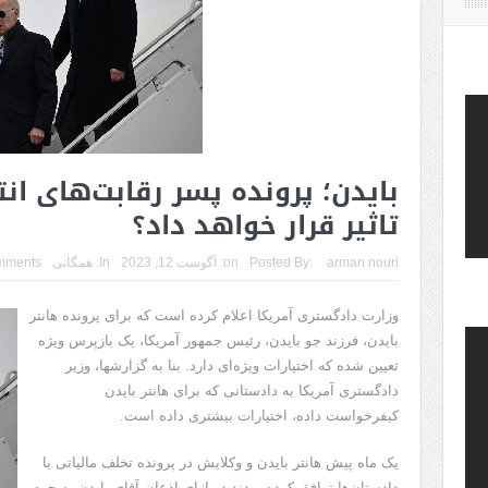
بایدن؛ پرونده پسر رقابت‌های انت
تاثیر قرار خواهد داد؟
arman nouri
Posted By:
on:
آگوست 12, 2023
In:
همگانی
mments
وزارت دادگستری آمریکا اعلام کرده است که برای پرونده هانتر
بایدن، فرزند جو بایدن، رئیس جمهور آمریکا، یک بازپرس ویژه
تعیین شده که اختیارات ویژه‌ای دارد. بنا به گزارشها، وزیر
دادگستری آمریکا به دادستانی که برای هانتر بایدن
کیفرخواست داده، اختیارات بیشتری داده است.
یک ماه پیش هانتر بایدن و وکلایش در پرونده تخلف مالیاتی با
دادستان‌ها توافق کرده بودند در ازای اذعان آقای بایدن به جرم