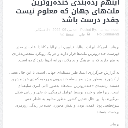
اینهم رده‌بندی خنده‌روترین
ملت‌های جهان که معلوم نیست
چقدر درست باشد
arman nouri
Posted By:
on:
می 06, 2025
In:
همگانی
No Comments
چاپ
Email
بریتانیا، آمریکا، ایرلند، ایتالیا، فیلیپین، استرالیا و کانادا اغلب در صدر
فهرست خنده‌روترین ملت‌ها قرار دارند و هر یک رویکرد منحصربه‌فردی
به طنز دارند که در فرهنگ و تعاملات روزانه آن‌ها نفوذ کرده است.
به گزارش خبرگزاری ایمنا، طنز مسئله‌ای جهانی است، با این حال بعضی
از کشورها به‌طور ویژه به‌واسطه خنده‌رویی و روحیه کمدی خود مشهور
هستند. رده‌بندی «خنده‌روترین ملت‌ها» به‌طور ذاتی امری سلیقه‌ای
است، زیرا طنز و خنده توسط عوامل فرهنگی، تاریخی و زبانی شکل
می‌گیرند، با این حال چندین کشور به‌طور مداوم به خاطر حس
شوخ‌طبعی پویا، کمدی بودن و نقش محوری خنده در زندگی روزمره،
برجسته هستند.
بریتانیا