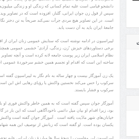
دانشجو قیامی است علیه تمام کسانی که زندگی او و زندگی میلیون‌ها 
سپس از قول زن جوان ایرانی، گلناز، افزوده است که در تصاویر ویدی
است. در این تصاویر هیچ مردی جرأت نمی‌کند صریحاً به تن دختر نگا
جامعۀ ایران باید به آن دست یابد.
ی
لیبراسیون در ادامه نوشته است که ستایش عمومی زنان ایران از اقدا
برخی دستاوردهای خیزش “زن، زندگی، آزادی” خشمی عمومی همچنان
نظام اسلامی ایران زیر پوست جامعه لانه کرده است و آنچه تصاویر مق
ساخته این است که اقدام او تجسم همین خشم سرخوردۀ عمومی ا
یک زن آموزگار بیست و چهار ساله به نام نگار به لیبراسیون گفته اس
سرکوب را حس می‌کند نخستین واکنش یا رؤیای رهایی اش این است که
سرکوب و فشار بایستد.
آموزگار جوان سپس گفته است که به همین خاطر واکنش فوری او با د
بود، زیرا اقدام او بیان میل دائمی ناخودآگاهی است که این بار در گا
خیابان‌های شهر مادّیت یافته است . آموزگار جوان گفته است واکنش د
یکسان بوده است. او گفته است که زبانش از توصیف این همه شها
لیبراسیون این مقاومت را نتیجۀ سال‌ها مبارزۀ زنان ایرانی علیه تح