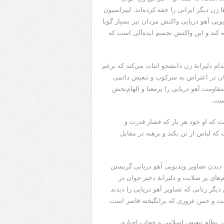
زن دیگر ایرانی را خفه کرده‌اند. لیبراسیون
ویی آهو دریایی واکنش مردان نیز بسیار گویا
ه کند و این واکنش تجسم ایده‌آلی است که
م دلیرانۀ زن دانشجو اثبات می‌کند که برغم
 در اعتراض به سرکوب و تبعیض دائمی
اومت آهو دریایی را پرمعنا و الهام‌بخش
ست.
ت که او خود هر بار که فشار قدرت و
 لباس از تن بکند و برهنه در مقابل
یدن تصاویر ویدیویی آهو دریایی گریستن
م‌های پر صلابت و دلیرانۀ دختر جوان در
یگر زنانی که تصاویر آهو دریایی را دیدند
مت و حس غروری که برانگیخته قاصر است.
قیر نظام تبعیض اسلامی و حجاب اجباری