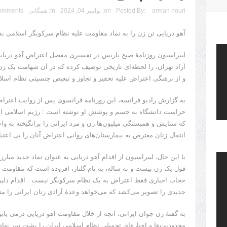
arman nouri
Posted By:
on:
نوامبر 04, 2024
In:
همگانی
omments
آهو دریایی تن زن را به نماد مقاومت علیه نظام سرکوبگر اسلامی بد
لیبراسیون روزنامۀ صبح پاریس در تفسیری مفصل اعتراض آهو دریای
آزاد تهران، را لحظه‌ای تاریخی توصیف کرده که در آن شهامت یک 
و از برهنگی اعتراض علیه تحقیر و تجاوز و تبعیض جنسیتی نظام اسلا
به گزارش رادیو فرانسه، این روزنامه فرانسوی پس از روایت اعتراض
حراست دانشگاه به جسم و پوشش او نوشته است : رژیم اسلامی ایرا
که ستایش و همبستگی میلیون‌ها زن و مرد ایرانی را برانگیخته به وا
انتقال زنان معترض به بیمارستان‌های روانی اعتراض آنان را بی اعتبا
با این حال، لیبراسیون از اقدام آهو دریایی به عنوان نماد جدید مبارز
قول یک زن بیست و نه ساله، به نام گلناز، افزوده است که مقاومت د
حجاب اجباری فقط اعتراض به یک نظام سرکوبگر نیست : اقدام دلی
جدیدی را تصویر می‌کشد که می‌خواهد وعدۀ آزادی زنان ایرانی را م
به گفتۀ زن جوان ایرانی، آنچه از خلال مقاومت آهو دریایی درمی ی
محدودیت‌ها و اجبارهای تحمیلی نظام اسلامی ایران را پشت سر نهاد