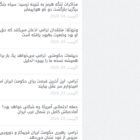
مذاکرات تنگه هرمز به نتیجه نرسید؛ سپاه جنگ 
برگزید/بازگشت دو ناو هواپیمابر
آگوست 04, 2026
ونزوئلا؛ منتقدان ترامپ اذعان می‌کنند که حق 
او بود وضعیت بهبود یافته است
آگوست 04, 2026
دیپلمات حکومتی: ترامپ می‌خواهد یک بار برا
همیشه نسخه ما را بپیچد+تحلیل
آگوست 04, 2026
ترامپ: این آخرین فرصت برای حکومت ایران ا
امیدوارم سر عقل بیایند
آگوست 03, 2026
حمله احتمالی آمریکا چه شکلی خواهد بود؟
آماده‌باش کامل در شمال غرب ایران
آگوست 03, 2026
ترامپ: رهبری حکومت ایران فریبکار و دورویی
عجیبی از خود نشان می‌دهد