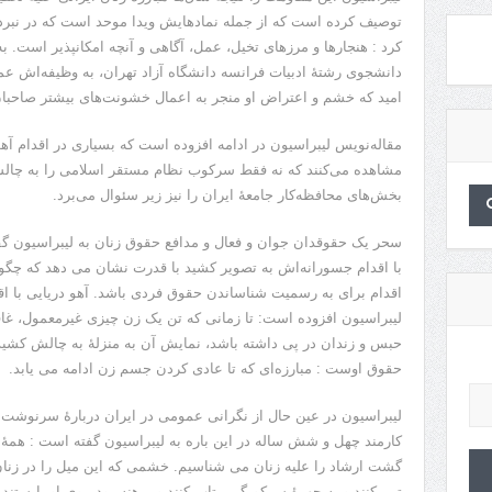
توصیف کرده است که از جمله نمادهایش ویدا موحد است که در نبرد با
کرد : هنجارها و مرزهای تخیل، عمل، آگاهی و آنچه امکانپذیر است. به
دانشجوی رشتۀ ادبیات فرانسه دانشگاه آزاد تهران، به وظیفه‌اش ع
امید که خشم و اعتراض او منجر به اعمال خشونت‌های بیشتر صاحبا
مقاله‌نویس لیبراسیون در ادامه افزوده است که بسیاری در اقدام آهو د
مشاهده می‌کنند که نه فقط سرکوب نظام مستقر اسلامی را به چالش 
بخش‌های محافظه‌کار جامعۀ ایران را نیز زیر سئوال می‌برد.
سحر یک حقوقدان جوان و فعال و مدافع حقوق زنان به لیبراسیون گ
با اقدام جسورانه‌اش به تصویر کشید با قدرت نشان می دهد که چگو
اقدام برای به رسمیت شناساندن حقوق فردی باشد. آهو دریایی با اقد
لیبراسیون افزوده است: تا زمانی که تن یک زن چیزی غیرمعمول، غافل
حبس و زندان در پی داشته باشد، نمایش آن به منزلۀ به چالش کشید
حقوق اوست : مبارزه‌ای که تا عادی کردن جسم زن ادامه می یابد.
لیبراسیون در عین حال از نگرانی عمومی در ایران دربارۀ سرنوشت 
کارمند چهل و شش ساله در این باره به لیبراسیون گفته است : هم
گشت ارشاد را علیه زنان می شناسیم. خشمی که این میل را در زنان ا
تن بکنند و به چهرۀ سرکوبگر پرتاپ کنند و برهنه رودرروی او بایستند.