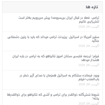
تازه ها
ترامپ: فعلا در قبال ایران بی‌سروصدا پیش می‌رویم بهتر است
تنش‌زایی نکنیم
آگوست 09, 2026
سفیر آمریکا در اسرائیل: پرزیدنت ترامپ میداند که باید با چنین دشمنانی
جنگید
آگوست 09, 2026
فیلم؛ ترجمه فارسی سخنان امروز نتانیاهو که به ترامپ در باره ایران
هشدار میدهد
آگوست 09, 2026
ورود فرمانده سنتکام به اسرائیل همزمان با صدای آژیر خطر در
باب‌المندب+فیلم
آگوست 09, 2026
شروط شش‌گانه ذوالقدر برای ترامپ و آشی که نتانیاهو برای ذوالقدرها
پخته!
آگوست 08, 2026