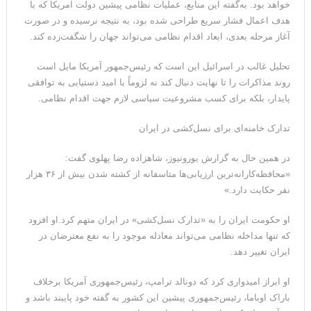
خواهد بود. به‌گفته این منابع، عملیات نظامی پیشین دولت آمریکا که با
هدف اعمال فشار سریع طراحی شده بود، به نتیجه نرسیده و در صورت
آغاز مرحله بعدی، ابعاد اقدام نظامی می‌تواند جهان را شگفت‌زده کند.
تحلیل غالب در اسرائیل این است که رئیس‌جمهور آمریکا مایل است
روند مذاکرات را تا نهایت دنبال کند نه لزوماً با امید دستیابی به توافقی
پایدار، بلکه برای کسب مشروعیت سیاسی لازم جهت اقدام نظامی.
تدارک خامنه‌ای برای نسل‌کشی در ایران
در همین حال به گزارش یورونیوز، شاهزاده رضا پهلوی گفت:
«محافظه‌کارانه‌ترین ارزیابی‌ها متاسفانه از کشته شدن بیش از ۳۶ هزار
نفر حکایت دارد.»
او حکومت ایران را به «تدارک نسل‌کشی» در ایران متهم کرد.او افزود
که تنها مداخله نظامی می‌تواند معادله موجود را به نفع معترضان در
ایران تغییر دهد.
او ابراز امیدواری کرد که دونالد ترامپ، رئیس‌جمهوری آمریکا برخلاف
باراک اوباما، رئیس‌جمهوری پیشین این کشور به گفته خود پایبند باشد و