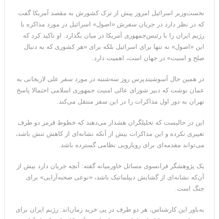
مقامات آمریکایی: برخی گزارش‌ها موجب گستاخ‌تر شدن حکومت
نخست‌وزیر اسرائیل امروز پیش از ترک کشورش به مقصد آمریکا گفت
که در نظر دارد در جریان سفرش «اصول» اسرائیل در مورد مذاکره با
ایران خواهد شد
رژیم ایران را با رئیس‌جمهوری آمریکا در میان بگذارد. او تاکید کرد که
این «اصول» نه تنها برای اسرائیل بلکه برای «هر کشوری که به دنبال
صلح و امنیت» در جهان است، اهمیت دارد.
در همین حال آسوشیتدپرس روز سه‌شنبه در مورد سفر علی لاریجانی به
عمان نوشت که دبیر شورای عالی امنیت جمهوری اسلامی احتمالا پاسخ
تهران به دور اول مذاکرات را در این سفر منتقل می‌کند.
این در حالیست که تحلیلگران هشدار می‌دهند که خطوط قرمز دو طرف
تغییری نکرده و این مذاکرات بیش از آنکه نشانه‌ای از کاهش تنش باشد،
می‌تواند مقدمه‌ای برای رویارویی نظامی گسترده باشد.
یک پژوهشگر فرانسوی مسائل خاورمیانه گقته: آنچه جریان دارد بیش از
آن‌که نشانه‌ای از گشایش دیپلماتیک باشد، «نوعی صحنه‌آرایی» برای
جنگ است.
به‌باور این کارشناس، هر دو طرف در پی خرید زمان‌اند: رژیم ایران برای