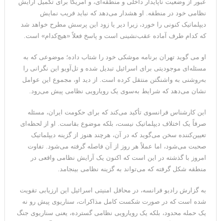
عبور از وضعیت ناپایدار داخلی و منطقه‌ای، و آمریکا برای تکمیل آرایش
نظامی خود در منطقه. او هشدار می‌دهد که نباید فریب نمایش
دیپلماتیک کنونی را خورد، زیرا دیر یا زود این پرسش مطرح خواهد شد
که کدام طرف آماده عقب‌نشینی است و پاسخ فعلاً «هیچ‌کدام» است.
او می گوید تهران برنامه موشکی خود را شتاب داده؛ موضوعی که به
مسئله‌ای موجودیتی برای اسرائیل تبدیل شده و تل‌آویو این نگرانی را
به‌روشنی به واشنگتن منتقل کرده است. از دید او، مجموع این عوامل
نشان می‌دهد که شرایط به‌سوی یک رویارویی نظامی پیش می‌رود.
این کارشناس فرانسوی تأکید می‌کند که برای حکومت ایران، مسئله
صرفاً یک اختلاف دیپلماتیک نیست، بلکه موضوع بقاست. او از لحظه‌ای
تعیین‌کننده سخن می‌گوید که در آن، هرچند هنوز از گزینه دیپلماتیک
صحبت می‌شود، اما عملاً هر روز از آن فاصله گرفته می‌شود. تفاوت
امروز با گذشته در این است که اکنون یک آرایش نظامی واقعی در
منطقه شکل گرفته که می‌تواند به گزینه نظامی بینجامد.
به گزارش رادیو فرانسه، در محافل امنیتی اسرائیل این ارزیابی تقویت
شده است که در صورت شکست کامل مذاکرات، سناریوی پیش رو نه
یک حمله محدود، بلکه یک رویارویی نظامی گسترده، یعنی سناریوی جنگ