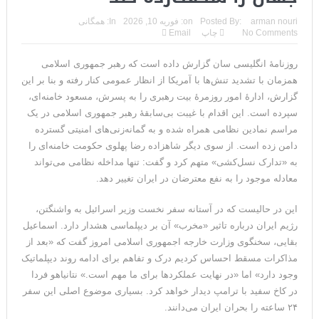
ورود فرمانده سنتکام به اسرائیل همزمان با صدای آژیر خطر در
arman nouri
Posted By:
on:
فوریه 10, 2026
In:
همگانی
No Comments
چاپ
Email
باب‌المندب+فیلم
روزنامۀ انگلیسی سان گزارش داده است که رهبر جمهوری اسلامی
شروط شش‌گانه ذوالقدر برای ترامپ و آشی که نتانیاهو برای
همزمان با تشدید تنش‌ها با آمریکا از انظار عمومی کنار رفته و بنا بر این
ذوالقدرها پخته!
گزارش، ادارۀ امور روزمرۀ بیت رهبری را به پسرش، مسعود خامنه‌ای،
سپرده است. این اقدام با غیبت بی‌سابقۀ رهبر جمهوری اسلامی در یک
ایران؛ فرمانده ارتش آمریکا به مقامات کاخ سفید: حملات هوایی
مراسم نمادین نظامی همراه شده و به گمانه‌زنی‌های امنیتی گسترده
دامن زده است. از سوی دیگر شاهزاده رضا پهلوی حکومت خامنه‌ای را
کافی نیست
به «تدارک نسل‌کشی» متهم کرد و گفت: تنها مداخله نظامی می‌تواند
روزنامه: محاصره دریایی صادرات نفت ایران را فلج کرد/آمریکا: خفه
معادله موجود را به نفع معترضان در ایران تغییر دهد.
خواهند شد
این در حالیست که در آستانه سفر نخست وزیر اسرائیل به واشنگتن،
رژیم ایران درباره تاثیر «مخرب» آن بر دیپلماسی هشدار دارد. اسماعیل
تحلیلگر سعودی: این توافق‌نامه پیامی بازدارنده در برابر حکومت
بقایی، سخنگوی وزارت خارجه اجمهوری اسلامی امروز گفت که «بعد از
ایران است
مذاکرات مسقط احساس کردیم درک و تفاهم برای ادامه روند دیپلماتیک
وجود دارد» اما «در نهایت عملکردها برای ما مهم است.» نتانیاهو فردا
مقام آمریکایی: تصورِ بازنده بودن برای ترامپ غیرقابل‌تحمل
در کاخ سفید با ترامپ دیدار خواهد کرد. بسیاری موضوع اصلی این سفر
۲۴ ساعته را بحران ایران می‌دانند.
است+فیلم: تحلیل