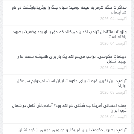
مذاکرات تنگه هرمز به نتیجه نرسید؛ سپاه جنگ را برگزید/بازگشت دو ناو
هواپیمابر
آگوست 04, 2026
ونزوئلا؛ منتقدان ترامپ اذعان می‌کنند که حق با او بود وضعیت بهبود
یافته است
آگوست 04, 2026
دیپلمات حکومتی: ترامپ می‌خواهد یک بار برای همیشه نسخه ما را
بپیچد+تحلیل
آگوست 04, 2026
ترامپ: این آخرین فرصت برای حکومت ایران است، امیدوارم سر عقل
بیایند
آگوست 03, 2026
حمله احتمالی آمریکا چه شکلی خواهد بود؟ آماده‌باش کامل در شمال
غرب ایران
آگوست 03, 2026
ترامپ: رهبری حکومت ایران فریبکار و دورویی عجیبی از خود نشان